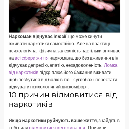
Наркоман відчуває ілюзії
, що може кинути
вживати наркотики самостійно. Але на практиці
психологічна і фізична залежність настільки впливає
на
всі сфери життя
наркомана, що без вживання він
відчуває депресію, апатію, незадоволеність.
Ломка
від наркотиків
підкріплює його бажання вживати,
щоб позбутися від болю в тілі і суглобах і перестати
відчувати психологічний дискомфорт.
10 причин відмовитися від
наркотиків
Якщо наркотики руйнують ваше життя
, знайдіть в
собі сили
відмовитися від вживання
. Причини