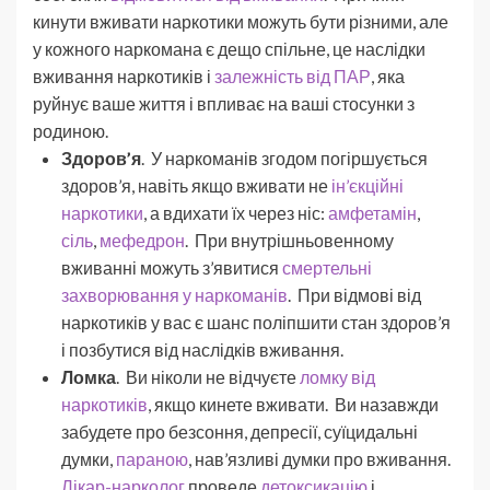
кинути вживати наркотики можуть бути різними, але
у кожного наркомана є дещо спільне, це наслідки
вживання наркотиків і
залежність від ПАР
, яка
руйнує ваше життя і впливає на ваші стосунки з
родиною.
Здоров’я
. У наркоманів згодом погіршується
здоров’я, навіть якщо вживати не
ін’єкційні
наркотики
, а вдихати їх через ніс:
амфетамін
,
сіль
,
мефедрон
. При внутрішньовенному
вживанні можуть з’явитися
смертельні
захворювання у наркоманів
. При відмові від
наркотиків у вас є шанс поліпшити стан здоров’я
і позбутися від наслідків вживання.
Ломка
. Ви ніколи не відчуєте
ломку від
наркотиків
, якщо кинете вживати. Ви назавжди
забудете про безсоння, депресії, суїцидальні
думки,
параною
, нав’язливі думки про вживання.
Лікар-нарколог
проведе
детоксикацію
і