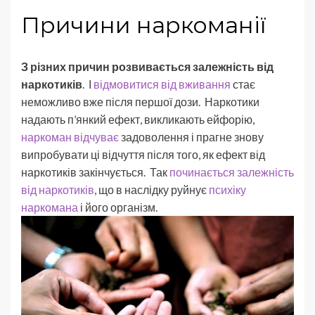
Причини наркоманії
З різних причин розвивається залежність від
наркотиків
. І
відмовитися від вживання
стає
неможливо вже після першої дози. Наркотики
надають п’янкий ефект, викликають ейфорію,
наркоман відчуває
задоволення і прагне знову
випробувати ці відчуття після того, як ефект від
наркотиків закінчується. Так
починається залежність
від наркотиків
, що в наслідку руйнує
психіку
наркомана
і його організм.