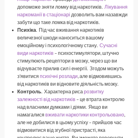
допоможе зняти ломку від наркотиків.
Лікування
наркоманії в стаціонарі
дозволить вам назавжди
забути що таке ломка від наркотиків.
Психіка
. Під час вживання наркотиків
величезної шкоди наноситься вашому
емоційному і психологічному стану.
Сучасні
види наркотиків
– психостимулятори, штучно
стимулюють рецептори в мозку, через що ви
відчуваєте прилив сил і енергії. Згодом можуть
з’явитися
психічні розлади
, але відмовившись
від наркотиків ви відновите діяльність мозку.
Контроль
. Характерна риса
розвитку
залежності від наркотиків
– це втрата контролю
над власними думками і діями. Якщо ви
намагалися
вживати наркотики контрольовано
,
але не добилися в цьому успіху – прийшов час
відмовитися від згубної пристрасті, яка
контролює ваше життя. Ви зможете повернути