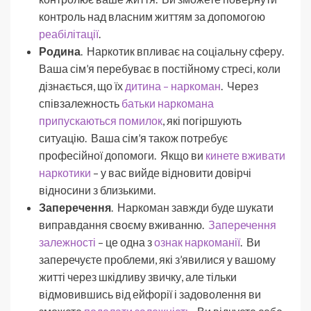
контроль над власним життям за допомогою
реабілітації
.
Родина
. Наркотик впливає на соціальну сферу.
Ваша сім’я перебуває в постійному стресі, коли
дізнається, що їх
дитина – наркоман
. Через
співзалежность
батьки наркомана
припускаються помилок
, які погіршують
ситуацію. Ваша сім’я також потребує
професійної допомоги. Якщо ви
кинете вживати
наркотики
– у вас вийде відновити довірчі
відносини з близькими.
Заперечення
. Наркоман завжди буде шукати
виправдання своєму вживанню.
Заперечення
залежності
– це одна з
ознак наркоманії
. Ви
заперечуєте проблеми, які з’явилися у вашому
житті через шкідливу ​​звичку, але тільки
відмовившись від ейфорії і задоволення ви