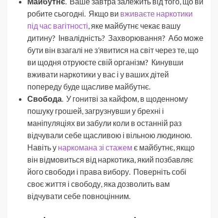
Майбутнє
. Ваше завтра залежить від того, що ви
робите сьогодні. Якщо ви
вживаєте наркотики
під час вагітності
, яке майбутнє чекає вашу
дитину? Інвалідність? Захворювання? Або може
бути він взагалі не з’явитися на світ через те, що
ви щодня отруюєте свій організм? Кинувши
вживати наркотики у вас і у ваших дітей
попереду буде щасливе майбутнє.
Свобода
. У гонитві за кайфом, в щоденному
пошуку грошей, загрузнувши у брехні і
маніпуляціях ви забули коли в останній раз
відчували себе щасливою і вільною людиною.
Навіть у
наркомана зі стажем
є майбутнє, якщо
він відмовиться від наркотика, який позбавляє
його свободи і права вибору. Поверніть собі
своє життя і свободу, яка дозволить вам
відчувати себе повноцінним.