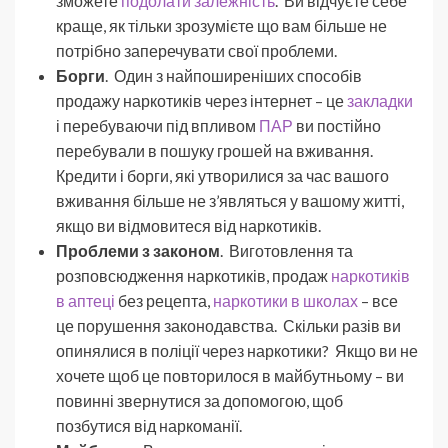
зможете
подолати залежність
. Ви відчуєте себе
краще, як тільки зрозумієте що вам більше не
потрібно заперечувати свої проблеми.
Борги
. Один з найпоширеніших способів
продажу наркотиків через інтернет – це
закладки
і перебуваючи під впливом
ПАР
ви постійно
перебували в пошуку грошей на вживання.
Кредити і борги, які утворилися за час вашого
вживання більше не з’являться у вашому житті,
якщо ви відмовитеся від наркотиків.
Проблеми з законом
. Виготовлення та
розповсюдження наркотиків, продаж
наркотиків
в аптеці
без рецепта,
наркотики в школах
– все
це порушення законодавства. Скільки разів ви
опинялися в поліції через наркотики? Якщо ви не
хочете щоб це повторилося в майбутньому – ви
повинні звернутися за допомогою, щоб
позбутися від наркоманії.