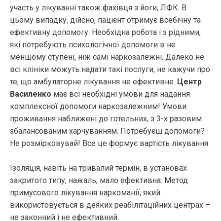
участь у лікуванні також фахівця з йоги, ЛФК. В
цьому випадку, дійсно, пацієнт отримує всебічну та
ефективну допомогу. Необхідна робота і з рідними,
які потребують психологічної допомоги в не
меншому ступені, ніж самі наркозалежні. Далеко не
всі клініки можуть надати такі послуги, не кажучи про
те, що амбулаторне лікування не ефективне.
Центр
Василенко
має всі необхідні умови для надання
комплексної допомоги наркозалежним! Умови
проживання наближені до готельних, з 3-х разовим
збалансованим харчуванням. Потребуєш допомоги?
Не розмірковувай! Все це формує вартість лікування.
Ізоляція, навіть на тривалий термін, в установах
закритого типу, нажаль, мало ефективна. Метод
примусового лікування наркоманії, який
використовується в деяких реабілітаційних центрах –
не законний і не ефективний.