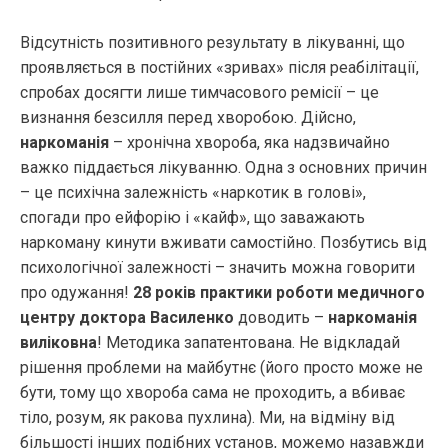
Відсутність позитивного результату в лікуванні, що
проявляється в постійних «зривах» після реабілітації,
спробах досягти лише тимчасового ремісії – це
визнання безсилля перед хворобою. Дійсно,
наркоманія
– хронічна хвороба, яка надзвичайно
важко піддається лікуванню. Одна з основних причин
– це психічна залежність «наркотик в голові»,
спогади про ейфорію і «кайф», що заважають
наркоману кинути вживати самостійно. Позбутись від
психологічної залежності – значить можна говорити
про одужання!
28 років практики роботи медичного
центру доктора Василенко
доводить –
наркоманія
виліковна
! Методика запатентована. Не відкладай
рішення проблеми на майбутнє (його просто може не
бути, тому що хвороба сама не проходить, а вбиває
тіло, розум, як ракова пухлина). Ми, на відміну від
більшості інших подібних установ, можемо назавжди