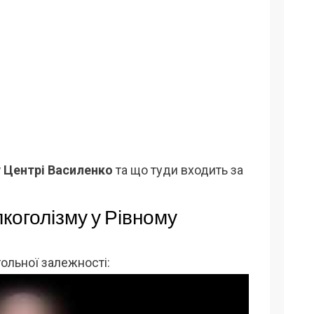
у Центрі Василенко
та що туди входить за
лкоголізму у Рівному
гольної залежності: