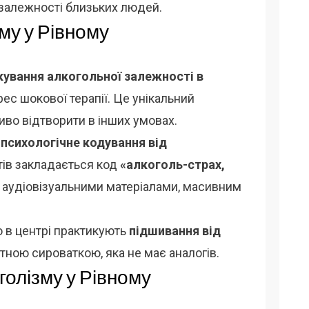
взалежності близьких людей.
му у Рівному
кування алкогольної залежності в
ес шокової терапії. Це унікальний
во відтворити в інших умовах.
я
психологічне кодування від
нтів закладається код
«алкоголь-страх,
я аудіовізуальними матеріалами, масивним
ю в центрі практикують
підшивання від
ною сироваткою, яка не має аналогів.
голізму у Рівному