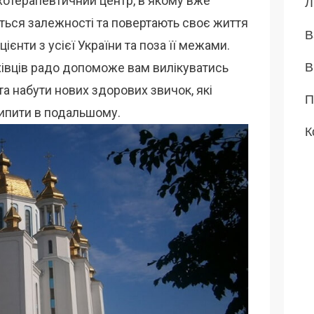
отерапевтичний центр, в якому вже
Л
ються залежності та повертають своє життя
В
єнти з усієї України та поза її межами.
В
івців радо допоможе вам вилікуватись
та набути нових здорових звичок, які
П
ипити в подальшому.
К