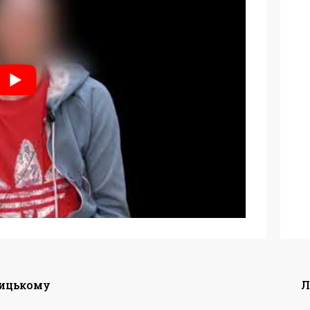
ницькому
Л