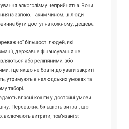
кування алкоголізму неприйнятна. Вони
ння із запою. Таким чином, ці люди
повинна бути доступна кожному, дешева
ереважної більшості людей, які
оманії, державне фінансування не
вляються або релігійними, або
ми, і це якщо не брати до уваги закриті
ють, утримують в нелюдських умовах та
му таборі.
адають власні кошти у достойні умови
 ціну. Переважна більшість витрат, що
, включають витрати, пов’язані з: