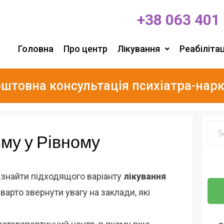
+38 063 401
Головна
Про центр
Лікування
Реабілітац
штовна консультація психіатра-нар
зму у Рівному
 знайти підходящого варіанту
лікування
, варто звернути увагу на заклади, які