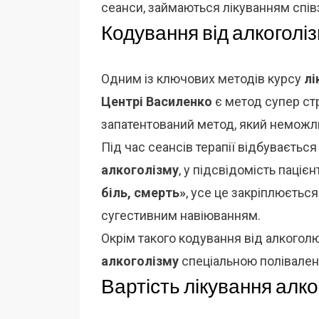
сеанси, займаються лікуванням спі
Кодування від алкоголіз
Одним із ключових методів курсу
лі
Центрі Василенко
є метод супер стр
запатентований метод, який неможли
Під час сеансів терапії відбуваєтьс
алкоголізму
, у підсвідомість паціє
біль, смерть»
, усе це закріплюєтьс
сугестивним навіюванням.
Окрім такого кодування від алкогол
алкоголізму
спеціальною полівалент
Вартість лікування алко