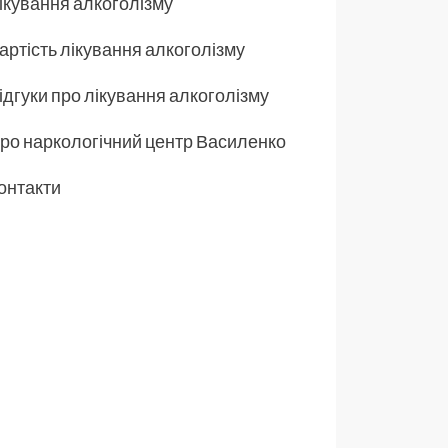
ікування алкоголізму
артість лікування алкоголізму
ідгуки про лікування алкоголізму
ро наркологічний центр Василенко
онтакти