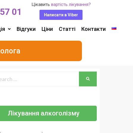
Цікавить
вартість лікування?
 57 01
Написати в Viber
ія
Відгуки
Ціни
Статті
Контакти
колога
Лікування алкоголізму