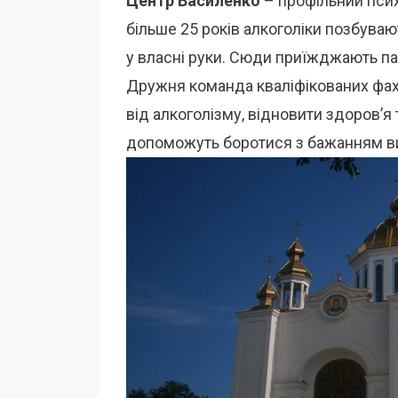
Центр Василенко
– профільний псих
більше 25 років алкоголіки позбува
у власні руки. Сюди приїжджають паці
Дружня команда кваліфікованих фах
від алкоголізму, відновити здоров’я 
допоможуть боротися з бажанням в