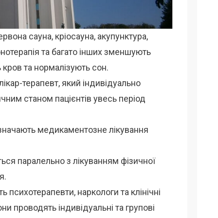
рвона сауна, кріосауна, акупунктура,
зонотерапія та багато інших зменшують
 кров та нормалізують сон.
лікар-терапевт, який індивідуально
ичним станом пацієнтів увесь період
значають медикаментозне лікування
ься паралельно з лікуванням фізичної
я.
ь психотерапевти, наркологи та клінічні
ни проводять індивідуальні та групові