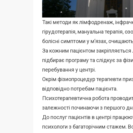
Такі методи як лімфодренаж, інфраче
гірудотерапія, мануальна терапія, о
болісні симптоми у м’язах, очищають
За кожним пацієнтом закріпляється 
підбирає програму та слідкує за фіз
перебування у центрі.
Окрім фізиопроцедур терапевти при
відповідно потребам пацієнта.
Психотерапевтична робота проводит
залежності починаючи з першого дн
До послуг пацієнтів в центрі працюют
психологи з багаторічним стажем. Во