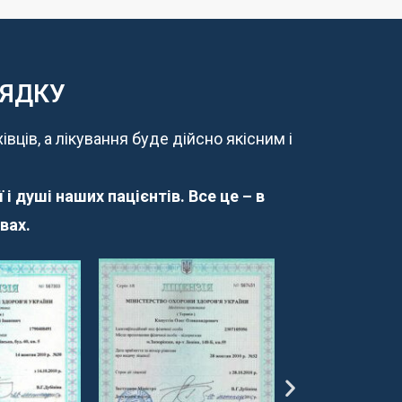
РЯДКУ
ців, а лікування буде дійсно якісним і
і душі наших пацієнтів. Все це – в
вах
.