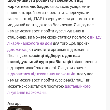
Щоб уникнути розвитку залежності від
наркотиків необхідно
своєчасно усвідомити
наявність проблеми, перестати заперечувати
залежність від ПАР і звернутися за допомогою в
медичний центр доктора Василенко. Якщо у вас
немає можливості пройти курс лікування в
стаціонарі, ви можете скористатися послугою
виїзду
лікаря-нарколога на дом
для того щоб пройти
детоксикацію
і очистити організм від токсинів.
Після цього
фахівці підберуть для вас
індивідуальний курс реабілітації
і відновлення
від наркотичної залежності. Якщо ви хочете
відмовитися від вживання наркотиків
, але у вас
немає можливості пройти курс реабілітації, ви
можете скористатися послугою
дистанційного
лікування наркоманії
.
Автор: