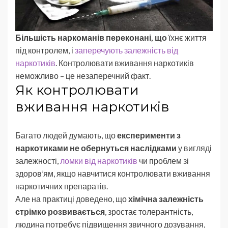
Більшість наркоманів переконані, що
їхнє життя
під контролем, і
заперечують залежність від
наркотиків
. Контролювати вживання наркотиків
неможливо – це незаперечний факт.
Як контролювати
вживання наркотиків
Багато людей думають, що
експерименти з
наркотиками не обернуться наслідками
у вигляді
залежності,
ломки від наркотиків
чи проблем зі
здоров’ям, якщо навчитися контролювати вживання
наркотичних препаратів.
Але на практиці доведено, що
хімічна залежність
стрімко розвивається
, зростає толерантність,
людина потребує підвищення звичного дозування,