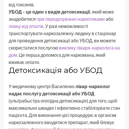
від токсинів.
УБОД – це один з видів детоксикації
, який може
знадобитися
при передозуванні наркотиками
або
ломці від опіатів
. У разі неможливості
транспортувати наркозалежну людину в стаціонар
для проведення детоксикації або УБОД, ви можете
скористатися послугою
виклику лікаря-нарколога на
дом
. Це перша допомога для наркомана, який
вживає опіати.
Детоксикація або УБОД
У медичному центрі Василенко
лікар-нарколог
надає послугу детоксикації або УБОД
(ультрабыстра опіоїдна детоксикація) для того, щоб
максимально швидко і ефективно стабілізувати стан
пацієнта. Для виконання цієї процедури, в організм
наркозалежного вводитися препарат, який блокує