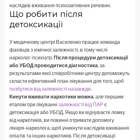
наслідків вживання психоактивних речовин.
Що робити після
детоксикації
У медичному центрі Василенко працює команда
фахівців з хімічної залежності, в тому числі
нарколог-психіатр.
Після процедури детоксикації
або УБОД проводитися діагностика
, за
результатами якої співробітники центру допоможуть
скласти ефективний план лікування для того, щоб
позбутися від залежності назавжди
.
Кинути вживати наркотики можна
, але першим
етапом при лікуванні
залежності від ПАР
є
детоксикація або УБОД. Якщо ви відчуваєте ломку
від наркотиків, ви повинні отримати допомогу
лікаря-нарколога, щоб уникнути наслідків вживання
опіатів та інших наркотиків. Після детоксикації