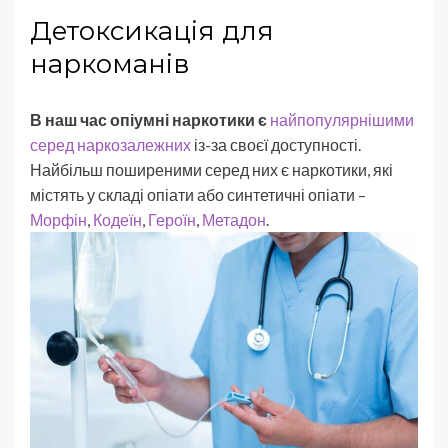
Детоксикація для
наркоманів
В наш час опіумні наркотики є
найпопулярнішими
серед наркозалежних
із-за своєї доступності.
Найбільш поширеними серед них є наркотики, які
містять у складі опіати або синтетичні опіати –
Морфін
,
Кодеїн
,
Героїн
,
Метадон
.