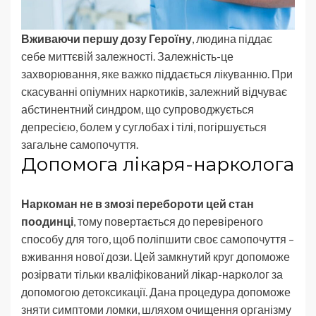
Вживаючи першу дозу Героїну
, людина піддає
себе миттєвій залежності. Залежність-це
захворювання, яке важко піддається лікуванню. При
скасуванні опіумних наркотиків, залежний відчуває
абстинентний синдром, що супроводжується
депресією, болем у суглобах і тілі, погіршується
загальне самопочуття.
Допомога лікаря-нарколога
Наркоман не в змозі перебороти цей стан
поодинці
, тому повертається до перевіреного
способу для того, щоб поліпшити своє самопочуття –
вживання нової дози. Цей замкнутий круг допоможе
розірвати тільки кваліфікований лікар-нарколог за
допомогою детоксикації. Дана процедура допоможе
зняти симптоми ломки, шляхом очищення організму