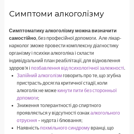
Симптоми алкоголізму
Симптоматику алкоголізму можна визначити
самостійно
, без професійної допомоги. Але лікар-
нарколог зможе провести комплексну діагностику
організму і психіки алкоголіка і скласти
індивідуальний план реабілітації, для відновлення
здоров’я і
позбавлення від психологічної залежності
.
Запійний алкоголізм
говорить про те, що згубна
пристрасть досягла критичної стадії, коли
алкоголік не може
кинути пити без сторонньої
допомоги
;
Зниження толерантності до спиртного
проявляється у відсутності ознак
алкогольного
отруєння
– нудота і блювання;
Наявність
похмільного синдрому
вранці, що