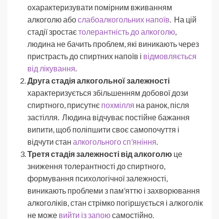
охарактеризувати помірним вживанням
алкоголю або
слабоалкогольних напоїв
. На цій
стадії зростає
толерантність до алкоголю
,
людина не бачить проблем, які виникають через
пристрасть до спиртних напоїв і
відмовляється
від лікування
.
Друга стадія алкогольної залежності
характеризується збільшенням добової дози
спиртного, присутнє
похмілля
на ранок, після
застілля. Людина відчуває постійне бажання
випити, щоб поліпшити своє самопочуття і
відчути стан
алкогольного сп’яніння
.
Третя стадія залежності від алкоголю
це
зниження толерантності до спиртного,
формування психологічної залежності,
виникають проблеми з пам’яттю і захворювання
алкоголіків, стан стрімко погіршується і алкоголік
не може
вийти із запою
самостійно.