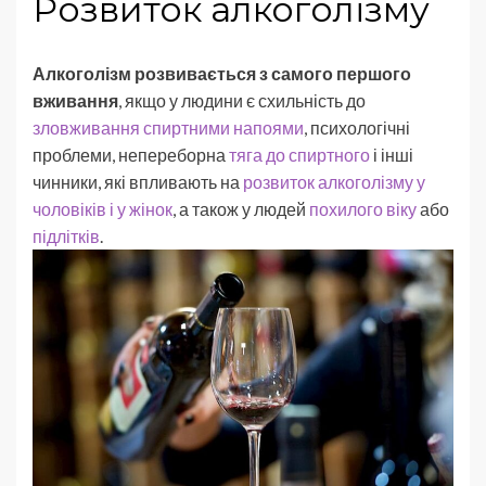
Розвиток алкоголізму
Алкоголізм розвивається з самого першого
вживання
, якщо у людини є схильність до
зловживання спиртними напоями
, психологічні
проблеми, непереборна
тяга до спиртного
і інші
чинники, які впливають на
розвиток алкоголізму у
чоловіків і у жінок
, а також у людей
похилого віку
або
підлітків
.