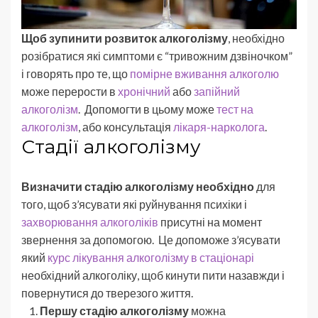
Щоб зупинити розвиток алкоголізму
, необхідно
розібратися які симптоми є “тривожним дзвіночком”
і говорять про те, що
помірне вживання алкоголю
може перерости в
хронічний
або
запійний
алкоголізм
. Допомогти в цьому може
тест на
алкоголізм
, або консультація
лікаря-нарколога
.
Стадії алкоголізму
Визначити стадію алкоголізму необхідно
для
того, щоб з’ясувати які руйнування психіки і
захворювання алкоголіків
присутні на момент
звернення за допомогою. Це допоможе з’ясувати
який
курс лікування алкоголізму в стаціонарі
необхідний алкоголіку, щоб кинути пити назавжди і
повернутися до тверезого життя.
Першу стадію алкоголізму
можна