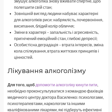
змушує алкоголіка знову вживати спиртне, щоб
полегшити свій стан;
Зовнішній вигляд людини набуває характерні
для алкоголіків риси: набряклість, почервоніння,
висипання, блідий колір обличчя;
Зміни в характері – запальність і агресивність,
пригнічений емоційний стан, глибокі депресії;
Особистісна деградація – втрата інтересів, зміна
кола спілкування, втрата життєвих принципів і
цінностей.
Лікування алкоголізму
Для того, щоб
допомогти алкоголіку кинути пити
,
необхідно проконсультуватися з командою фахівців
медичного центру доктора Василенко: психологами,
психотерапевтами, наркологом та іншими
кваліфікованими лікарями, які підберуть ефективні