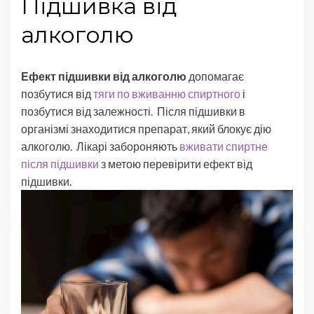
Підшивка від
алкоголю
Ефект підшивки від алкоголю
допомагає
позбутися від
тяги по вживанню спиртного
і
позбутися від залежності. Після підшивки в
організмі знаходитися препарат, який блокує дію
алкоголю. Лікарі забороняють
вживати спиртне
після підшивки
з метою перевірити ефект від
підшивки.