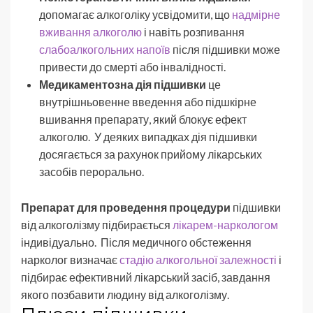
допомагає алкоголіку усвідомити, що
надмірне
вживання алкоголю
і навіть розпивання
слабоалкогольних напоїв
після підшивки може
привести до смерті або інвалідності.
Медикаментозна дія підшивки
це
внутрішньовенне введення або підшкірне
вшивання препарату, який блокує ефект
алкоголю. У деяких випадках дія підшивки
досягається за рахунок прийому лікарських
засобів перорально.
Препарат для проведення процедури
підшивки
від алкоголізму підбирається
лікарем-наркологом
індивідуально. Після медичного обстеження
нарколог визначає
стадію алкогольної залежності
і
підбирає ефективний лікарський засіб, завдання
якого позбавити людину від алкоголізму.