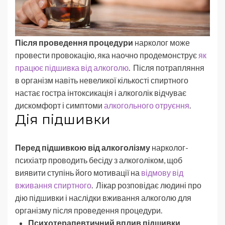
Після проведення процедури
нарколог може
провести провокацію, яка наочно продемонструє
як
працює підшивка від алкоголю
. Після потрапляння
в організм навіть невеликої кількості спиртного
настає гостра інтоксикація і алкоголік відчуває
дискомфорт і симптоми
алкогольного отруєння
.
Дія підшивки
Перед підшивкою від алкоголізму
нарколог-
психіатр проводить бесіду з алкоголіком, щоб
виявити ступінь його мотивації на
відмову від
вживання спиртного
. Лікар розповідає людині про
дію підшивки і наслідки вживання алкоголю для
організму після проведення процедури.
Психотерапевтичний вплив підшивки