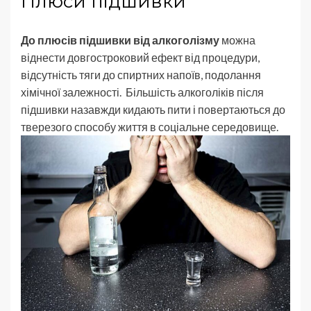
Плюси підшивки
До плюсів підшивки від алкоголізму
можна
віднести довгостроковий ефект від процедури,
відсутність тяги до спиртних напоїв, подолання
хімічної залежності. Більшість алкоголіків після
підшивки назавжди кидають пити і повертаються до
тверезого способу життя в соціальне середовище.