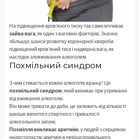
На підвищення кров’яного тиску так само впливає
зайва вага
, як один з вагомих факторів. Значно
збільшує шанси розвитку коронарної хвороби
підвищений кров’яний тиск і надмірна вага, як
наслідок зловживання алкоголем.
Похмільний синдром
З чим стикається кожен алкоголік вранці? Це
похмільний синдром
, який виникає при утриманні
від вживання алкоголю.
Він може тривати до доби, це залежить від кількості
раніше випитого спиртного і тривалості
алкогольного запою.
Похмілля викликає аритмію
, у людей з серцевою
недостатністю аритмія в період похмільного