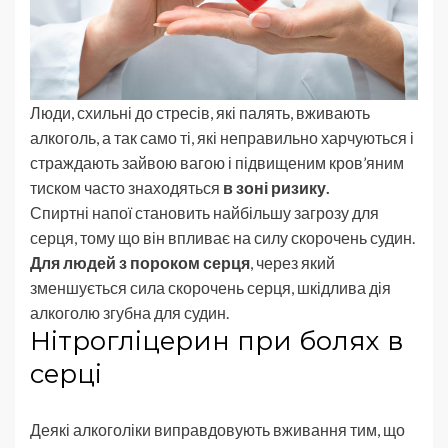
Люди, схильні до стресів, які палять, вживають
алкоголь, а так само ті, які неправильно харчуються і
страждають зайвою вагою і підвищеним кров’яним
тиском часто знаходяться
в зоні ризику.
Спиртні напої становить найбільшу загрозу для
серця, тому що він впливає на силу скорочень судин.
Для людей з пороком серця
, через який
зменшується сила скорочень серця, шкідлива дія
алкоголю згубна для судин.
Нітрогліцерин при болях в
серці
Деякі алкоголіки виправдовують вживання тим, що