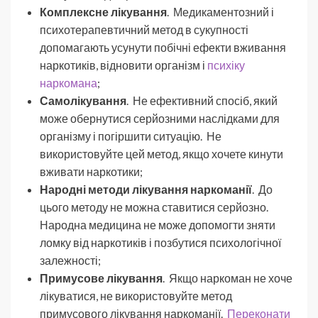
Комплексне лікування
. Медикаментозний і
психотерапевтичний метод в сукупності
допомагають усунути побічні ефекти вживання
наркотиків, відновити організм і
психіку
наркомана
;
Самолікування
. Не ефективний спосіб, який
може обернутися серйозними наслідками для
організму і погіршити ситуацію. Не
використовуйте цей метод, якщо хочете кинути
вживати наркотики;
Народні методи лікування наркоманії
. До
цього методу не можна ставитися серйозно.
Народна медицина не може допомогти зняти
ломку від наркотиків і позбутися психологічної
залежності;
Примусове лікування
. Якщо наркоман не хоче
лікуватися, не використовуйте метод
примусового лікування наркоманії.
Переконати