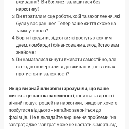
вживання? Ви боялися залишитися без
наркотику?
Ви втратили місце роботи, хобі та захоплення, які
були у вас раніше? Тепер ваше життя схоже на
замкнуте коло?
Борги і кредити, відсотки які ростуть з кожним
днем, ломбарди і фінансова яма, злодійство вам
знайоме?
Ви намагалися кинути вживати самостійно, але
все одно поверталися до вживання, не в силах
протистояти залежності?
Якщо ви знайшли збіги і зрозуміли, що ваше
життя – це пастка залежності
, гонитва за дозою і
вічний пошук грошей на наркотики, і якщо ви хочете
позбутися від цього – негайно зверніться до
фахівців. Не відкладайте вирішення проблеми “на
завтра”, адже “завтра” може не настати. Смерть від