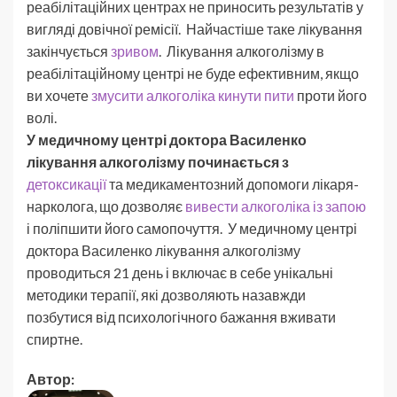
реабілітаційних центрах не приносить результатів у
вигляді довічної ремісії. Найчастіше таке лікування
закінчується
зривом
. Лікування алкоголізму в
реабілітаційному центрі не буде ефективним, якщо
ви хочете
змусити алкоголіка кинути пити
проти його
волі.
У медичному центрі доктора Василенко
лікування алкоголізму починається з
детоксикації
та медикаментозний допомоги лікаря-
нарколога, що дозволяє
вивести алкоголіка із запою
і поліпшити його самопочуття. У медичному центрі
доктора Василенко лікування алкоголізму
проводиться 21 день і включає в себе унікальні
методики терапії, які дозволяють назавжди
позбутися від психологічного бажання вживати
спиртне.
Автор: