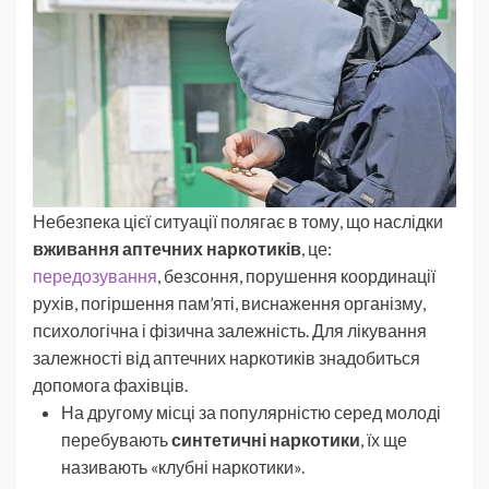
Небезпека цієї ситуації полягає в тому, що наслідки
вживання аптечних наркотиків
, це:
передозування
, безсоння, порушення координації
рухів, погіршення пам’яті, виснаження організму,
психологічна і фізична залежність. Для лікування
залежності від аптечних наркотиків знадобиться
допомога фахівців.
На другому місці за популярністю серед молоді
перебувають
синтетичні наркотики
, їх ще
називають «клубні наркотики».