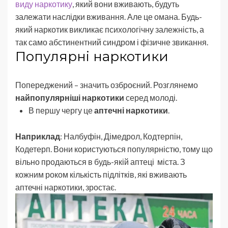
виду наркотику
, який вони вживають, будуть
залежати наслідки вживання. Але це омана. Будь-
який наркотик викликає психологічну залежність, а
так само абстинентний синдром і фізичне звикання.
Популярні наркотики
Попереджений – значить озброєний. Розглянемо
найпопулярніші наркотики
серед молоді.
В першу чергу це
аптечні наркотики
.
Наприклад
: Налбуфін, Дімедрол, Кодтерпін,
Кодетерп. Вони користуються популярністю, тому що
вільно продаються в будь-якій аптеці міста. З
кожним роком кількість підлітків, які вживають
аптечні наркотики, зростає.