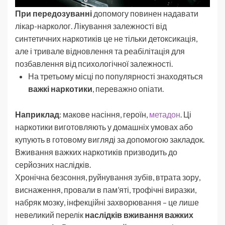
При передозуванні
допомогу повинен надавати
лікар-нарколог. Лікування залежності від
синтетичних наркотиків це не тільки детоксикація,
але і тривале відновлення та реабілітація для
позбавлення від психологічної залежності.
На третьому місці по популярності знаходяться
важкі наркотики
, переважно опіати.
Наприклад
: макове насіння, героїн,
метадон
. Ці
наркотики виготовляють у домашніх умовах або
купують в готовому вигляді за допомогою закладок.
Вживання важких наркотиків призводить до
серйозних наслідків.
Хронічна безсоння, руйнування зубів, втрата зору,
виснаження, провали в пам’яті, трофічні виразки,
набряк мозку, інфекційні захворювання – це лише
невеликий перелік
наслідків вживання важких