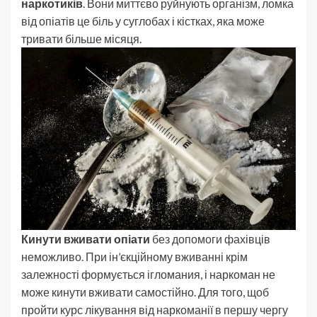
наркотиків
. Вони миттєво руйнують організм, ломка
від опіатів це біль у суглобах і кістках, яка може
тривати більше місяця.
Кинути вживати опіати
без допомоги фахівців
неможливо. При ін’єкційному вживанні крім
залежності формується ігломания, і наркоман не
може кинути вживати самостійно. Для того, щоб
пройти курс лікування від наркоманії в першу чергу