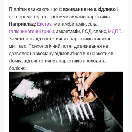
Підлітки вважають, що їх
вживання не шкідливо
і
експерементують з різними видами наркотиків.
Наприклад
:
Екстазі
, метамфетамін, сіль,
галюциногенні гриби
, амфетамін, ЛСД, спайс,
МДПВ
.
Залежність від синтетичних наркотиків виникає
миттєво. Психологічний потяг до вживання не
дозволяє наркоману відмовитися від наркотиків.
Ломка від синтетичних наркотиків проходить
болісно.