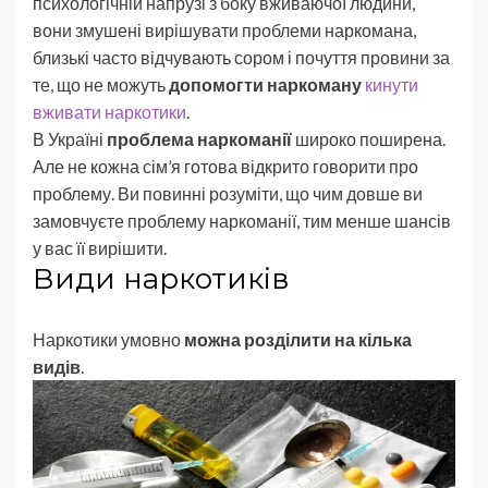
психологічній напрузі з боку вживаючої людини,
вони змушені вирішувати проблеми наркомана,
близькі часто відчувають сором і почуття провини за
те, що не можуть
допомогти наркоману
кинути
вживати наркотики
.
В Україні
проблема наркоманії
широко поширена.
Але не кожна сім’я готова відкрито говорити про
проблему. Ви повинні розуміти, що чим довше ви
замовчуєте проблему наркоманії, тим менше шансів
у вас її вирішити.
Види наркотиків
Наркотики умовно
можна розділити на кілька
видів
.