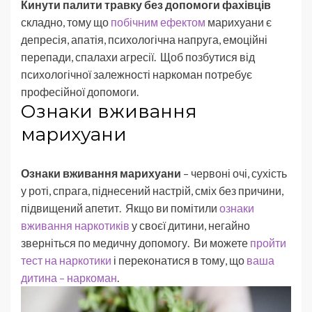
Кинути палити травку без допомоги фахівців
складно, тому що
побічним ефектом
марихуани є
депресія, апатія, психологічна напруга, емоційні
перепади, спалахи агресії. Щоб позбутися від
психологічної залежності наркоман потребує
професійної допомоги.
Ознаки вживання
марихуани
Ознаки вживання марихуани
– червоні очі, сухість
у роті, спрага, піднесений настрій, сміх без причини,
підвищений апетит. Якщо ви помітили
ознаки
вживання наркотиків
у своєї дитини, негайно
зверніться по медичну допомогу. Ви можете
пройти
тест на наркотики
і переконатися в тому, що
ваша
дитина – наркоман
.