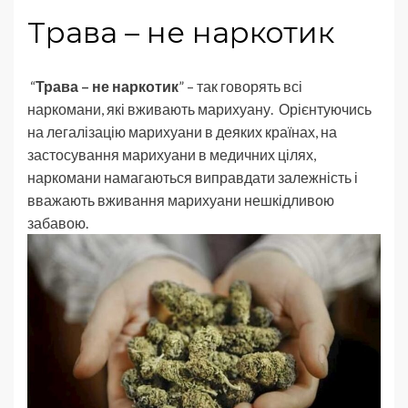
Трава – не наркотик
“
Трава – не наркотик
” – так говорять всі
наркомани, які вживають марихуану. Орієнтуючись
на легалізацію марихуани в деяких країнах, на
застосування марихуани в медичних цілях,
наркомани намагаються виправдати залежність і
вважають вживання марихуани нешкідливою
забавою.