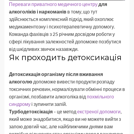
Переваги приватного медичного центру
для
алкоголіків і наркоманів
в тому, що тут
здійснюється комплексний підхід, який охоплює
медикаментозну і психотерапевтичну допомогу.
Команда фахівців з 25 річним досвідом роботи у
сфері лікування залежностей допоможе позбутися
від шкідливих звичок назавжди.
Як проходить детоксикація
Детоксикація організму після вживання
алкоголю
допоможе вивести продукти розпаду
токсичних речовин, нормалізувати обмінні процеси в
організмі, позбавити алкоголіка від
похмільного
синдрому
і зупинити запій.
Турбодетоксікація
– це метод
екстреної допомоги
,
який може знадобитися, якщо ви не можете вийти з
запою довгий час, але найближчими днями вам
потрібно відновити стан організму перед важливою