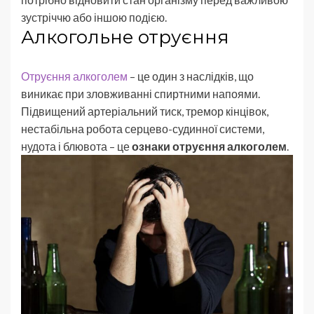
зустріччю або іншою подією.
Алкогольне отруєння
Отруєння алкоголем
– це один з наслідків, що
виникає при зловживанні спиртними напоями.
Підвищений артеріальний тиск, тремор кінцівок,
нестабільна робота серцево-судинної системи,
нудота і блювота – це
ознаки отруєння алкоголем
.