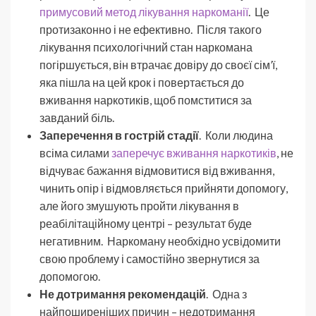
примусовий метод лікування наркоманії
. Це
протизаконно і не ефективно. Після такого
лікування психологічний стан наркомана
погіршується, він втрачає довіру до своєї сім’ї,
яка пішла на цей крок і повертається до
вживання наркотиків, щоб помститися за
завданий біль.
Заперечення в гострій стадії
. Коли людина
всіма силами
заперечує вживання наркотиків
, не
відчуває бажання відмовитися від вживання,
чинить опір і відмовляється прийняти допомогу,
але його змушують пройти лікування в
реабілітаційному центрі – результат буде
негативним. Наркоману необхідно усвідомити
свою проблему і самостійно звернутися за
допомогою.
Не дотримання рекомендацій
. Одна з
найпоширеніших причин – недотримання