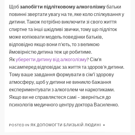
Щоб
запобігти підлітковому алкоголізму
батьки
повинні звертати увагу на те, яке коло спілкування у
дитини. Також потрібно виключити зі свого життя
спиртне та інші шкідливі звички, тому що підліток
може копіювати модель поведінки батьків,
відповідно якщо вони п’ють, то з великою
ймовірністю дитина теж це робитиме.
Як
уберегти дитину від алкоголізму
? Сім’я
насамперед відповідає за життя та здоров’я дитини.
Тому ваше завдання формувати в сім’ї здорову
атмосферу, щоб у дитини не виникло бажання
експериментувати з алкоголем чи наркотиками.
Якщо ви не справляєтеся самі – зверніться до
психологів медичного центру доктора Василенко.
POSTED IN
ЯК ДОПОМОГТИ БЛИЗЬКІЙ ЛЮДИНІ