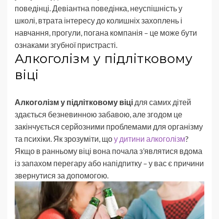
поведінці. Девіантна поведінка, неуспішність у
школі, втрата інтересу до колишніх захоплень і
навчання, прогули, погана компанія – це може бути
ознаками згубної пристрасті.
Алкоголізм у підлітковому
віці
Алкоголізм у підлітковому віці
для самих дітей
здається безневинною забавою, але згодом це
закінчується серйозними проблемами для організму
та психіки. Як зрозуміти, що
у дитини алкоголізм
?
Якщо в ранньому віці вона почала з’являтися вдома
із запахом перегару або напідпитку – у вас є причини
звернутися за допомогою.