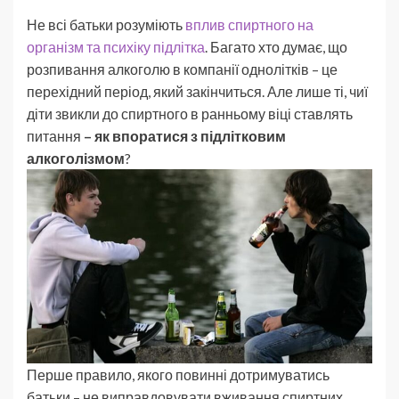
Не всі батьки розуміють
вплив спиртного на
організм та психіку підлітка
. Багато хто думає, що
розпивання алкоголю в компанії однолітків – це
перехідний період, який закінчиться. Але лише ті, чиї
діти звикли до спиртного в ранньому віці ставлять
питання
– як впоратися з підлітковим
алкоголізмом
?
Перше правило, якого повинні дотримуватись
батьки – не виправдовувати вживання спиртних