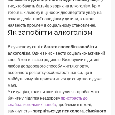
тих, хто бачить батьків хворих на алкоголізм. Крім
того, в шкільному віці необхідно звертати увагу на
ознаки девіантної поведінки у дитини, а також
наявність проблем в соціальному становленні.
Як запобігти алкоголізм
В сучасному світі є
багато способів запобігти
алкоголізм
. Один з них – вести соціально-активний
спосіб життя всією родиною. Виховуючи в дитині
любов до здорового способу життя, спорту,
всебічного розвитку особистості шанси, що в
майбутньому він приохотиться до спиртного дуже
малі.
У ситуаціях, коли ви вже зіткнулися з проблемою і
бачите у підлітка нездорову
пристрасть до
слабоалкогольних напоїв
, проблеми в школі,
замкнутість –
зверніться до психолога, сімейного