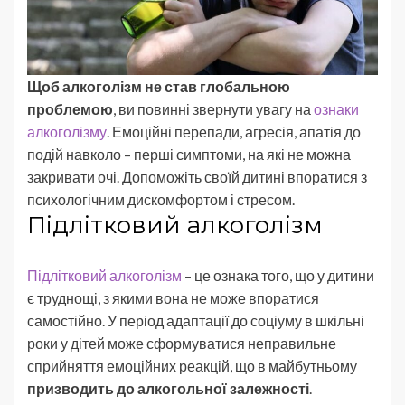
Щоб алкоголізм не став глобальною
проблемою
, ви повинні звернути увагу на
ознаки
алкоголізму
. Емоційні перепади, агресія, апатія до
подій навколо – перші симптоми, на які не можна
закривати очі. Допоможіть своїй дитині впоратися з
психологічним дискомфортом і стресом.
Підлітковий алкоголізм
Підлітковий алкоголізм
– це ознака того, що у дитини
є труднощі, з якими вона не може впоратися
самостійно. У період адаптації до соціуму в шкільні
роки у дітей може сформуватися неправильне
сприйняття емоційних реакцій, що в майбутньому
призводить до алкогольної залежності
.