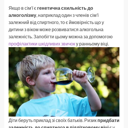
Якщо в сім’ї є
генетична схильність до
алкоголізму
, наприклад один з членів сім’ї
залежний від спиртного, то є ймовірність що у
дитини з віком може розвиватися алкогольна
залежність. Запобігти цьому можна за допомогою
профілактики шкідливих звичок
у ранньому віці.
Діти беруть приклад зі своїх батьків. Ризик
придбати
залежність до спиртного в підлітковому віці
є у