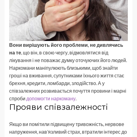
Вони вирішують його проблеми, не дивлячись
на те
, що він, в свою чергу, відмовлятися від
лікування і не поважає думку оточуючих його людей.
Наркомани маніпулюють близькими, щоб знайти
гроші на вживання, супутниками їхнього життя стає
брехня, кредити, ломбарди, злодійство. А у
співзалежних розвивається почуття провини і марні
спроби
допомогти наркоману
.
Прояви співзалежності
Якщо ви помітили підвищену тривожність, нервове
напруження, нав’язливий страх, втратили інтерес до