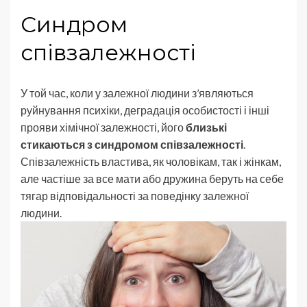
Синдром
співзалежності
У той час, коли у залежної людини з’являються
руйнування психіки, деградація особистості і інші
прояви хімічної залежності, його
близькі
стикаються з синдромом співзалежності
.
Співзалежність властива, як чоловікам, так і жінкам,
але частіше за все мати або дружина беруть на себе
тягар відповідальності за поведінку залежної
людини.