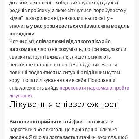
до своїх захоплень і хобі, приховуєте від друзів і
родичів проблему, з якою зіткнулися, перебуваєте у
відчаї та закрилися від навколишнього світу –
значить у вас розвивається співзалежна модель
поведінки
.
Члени сім’ї,
співзалежні від алкоголіка або
наркомана
, часто не розуміють, що критика, закиди і
сварки на грунті вживання, лише посилюють
негативне ставлення наркомана до них. Батьки
повинні подивитися на ситуацію під іншим кутом
зору і почати лікування саме себе. Подолавши
співзалежність вийде
переконати наркомана пройти
лікування
.
Лікування співзалежності
Ви повинні прийняти той факт
, що вживати
наркотики або алкоголь, це вибір вашої близької
людини. Якщо ви докладаєте титанічні зусилля, щоб