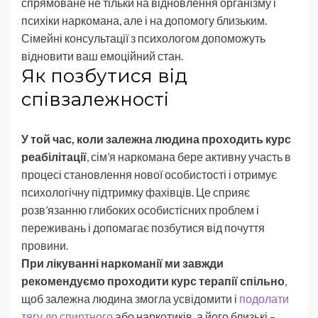
спрямоване не тільки на відновлення організму і
психіки наркомана, але і на допомогу близьким.
Сімейні консультації з психологом допоможуть
відновити ваш емоційний стан.
Як позбутися від
співзалежності
У той час, коли залежна людина проходить курс
реабілітації
, сім’я наркомана бере активну участь в
процесі становлення нової особистості і отримує
психологічну підтримку фахівців. Це сприяє
розв’язанню глибоких особистісних проблем і
переживань і допомагає позбутися від почуття
провини.
При лікуванні наркоманії ми завжди
рекомендуємо проходити курс терапії спільно
,
щоб залежна людина змогла усвідомити і
подолати
тягу до спиртного
або наркотиків, а його близькі –