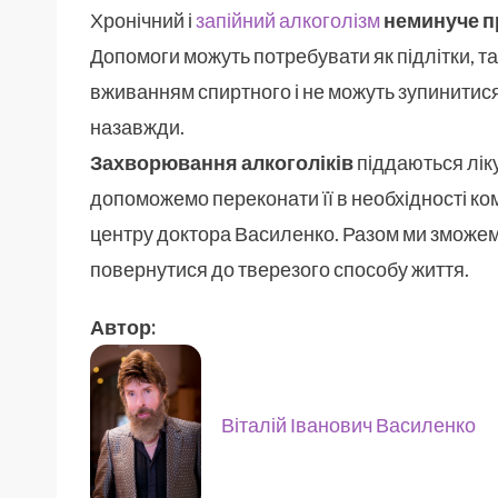
Хронічний і
запійний алкоголізм
неминуче п
Допомоги можуть потребувати як підлітки, так
вживанням спиртного і не можуть зупинитис
назавжди.
Захворювання алкоголіків
піддаються лік
допоможемо переконати її в необхідності ком
центру доктора Василенко. Разом ми зможемо 
повернутися до тверезого способу життя.
Автор:
Віталій Іванович Василенко