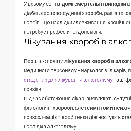
У всьому світі
відомі смертельні випадки в
діабет, серцево-судинні хвороби, рак, а так
напоїв – це наслідки зловживання, хронічног
потребує професійної допомоги.
Лікування хвороб в алког
Перш ніж почати
лікування хвороб в алког
медичного персоналу – наркологів, лікарів, 
стаціонар для лікування алкоголізму
наші фа
психіки.
Під час обстеження лікарі виявляють супутн
фізіологічні хвороби, але і
симптоми психіч
психоз. Наші співробітники діагностують ст
наслідків алкоголізму.