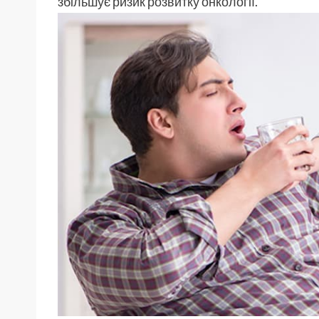
збільшує ризик розвитку онкології.