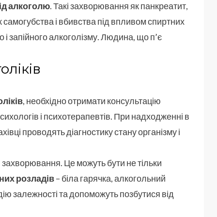
ід алкоголю
. Такі захворювання як панкреатит,
ож самогубства і вбивства під впливом спиртних
о і запійного алкоголізму. Людина, що п’є
оліків
оліків
, необхідно отримати консультацію
психологів і психотерапевтів. При надходженні в
хівці проводять діагностику стану організму і
і захворювання. Це можуть бути не тільки
них розладів
– біла гарячка, алкогольний
адію залежності та допоможуть позбутися від