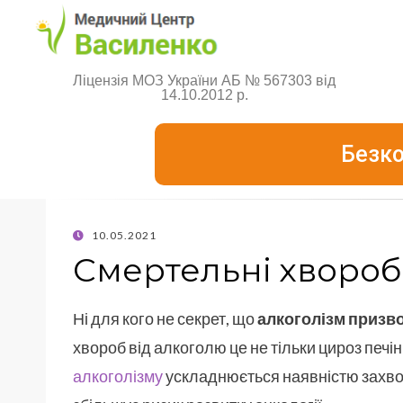
Ліцензія МОЗ України АБ № 567303 від
14.10.2012 р.
Безко
10.05.2021
Смертельні хвороб
Ні для кого не секрет, що
алкоголізм призво
хвороб від алкоголю це не тільки цироз печін
алкоголізму
ускладнюється наявністю захвор