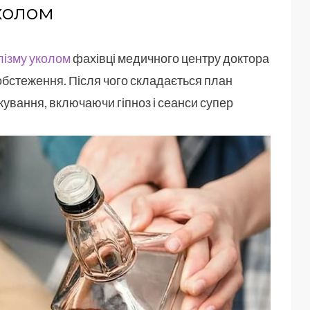
колом
лізму уколом
фахівці медичного центру доктора
бстеження. Після чого складається план
ування, включаючи гіпноз і сеанси супер