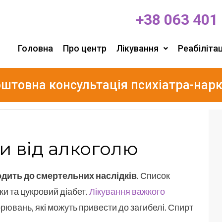
+38 063 401
Головна
Про центр
Лікування
Реабілітац
штовна консультація психіатра-нар
и від алкоголю
дить до смертельних наслідків
. Список
ки та цукровий діабет.
Лікування важкого
ювань, які можуть привести до загибелі. Спирт