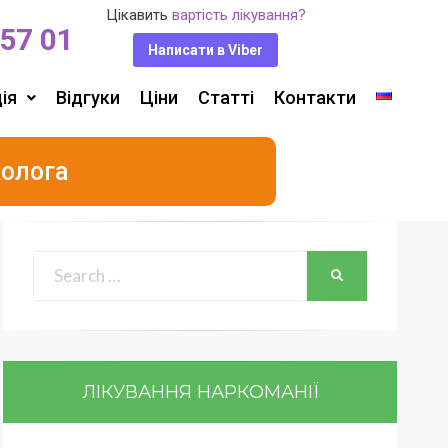
Цікавить
вартість лікування?
 57 01
Написати в Viber
ія
Відгуки
Ціни
Статті
Контакти
колога
ЛІКУВАННЯ НАРКОМАНІЇ