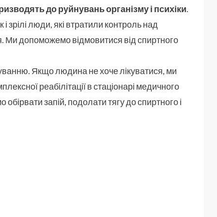
ризводять до руйнувань організму і психіки
.
 і зрілі люди, які втратили контроль над
я. Ми допоможемо відмовитися від спиртного
уванню. Якщо людина не хоче лікуватися, ми
плексної реабілітації в стаціонарі медичного
обірвати запій, подолати тягу до спиртного і