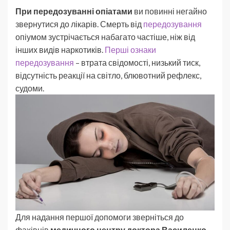
При передозуванні опіатами
ви повинні негайно
звернутися до лікарів. Смерть від
передозування
опіумом зустрічається набагато частіше, ніж від
інших видів наркотиків.
Перші ознаки
передозування
– втрата свідомості, низький тиск,
відсутність реакції на світло, блювотний рефлекс,
судоми.
Для надання першої допомоги зверніться до
фахівців
медичного центру доктора Василенко
.