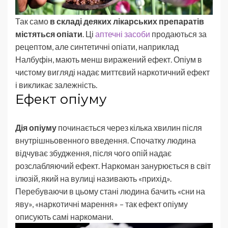
Так само
в складі деяких лікарських препаратів
містяться опіати
. Ці
аптечні засоби
продаються за
рецептом, але синтетичні опіати, наприклад
Налбуфін, мають менш виражений ефект. Опіум в
чистому вигляді надає миттєвий наркотичний ефект
і викликає залежність.
Ефект опіуму
Дія опіуму
починається через кілька хвилин після
внутрішньовенного введення. Спочатку людина
відчуває збудження, після чого опій надає
розслабляючий ефект. Наркоман занурюється в світ
ілюзій, який на вулиці називають «прихід».
Перебуваючи в цьому стані людина бачить «сни на
яву», «наркотичні марення» – так ефект опіуму
описують самі наркомани.