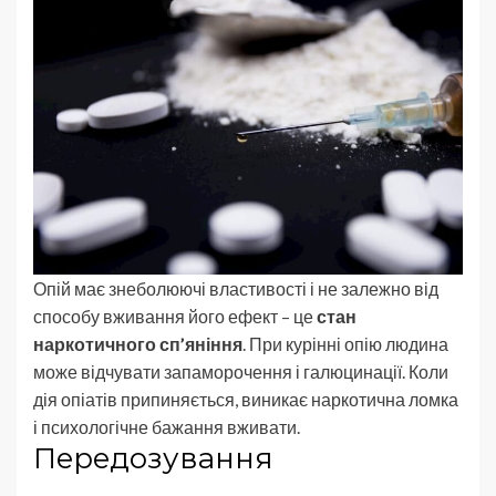
Опій має знеболюючі властивості і не залежно від
способу вживання його ефект – це
стан
наркотичного сп’яніння
. При курінні опію людина
може відчувати запаморочення і галюцинації. Коли
дія опіатів припиняється, виникає наркотична ломка
і психологічне бажання вживати.
Передозування