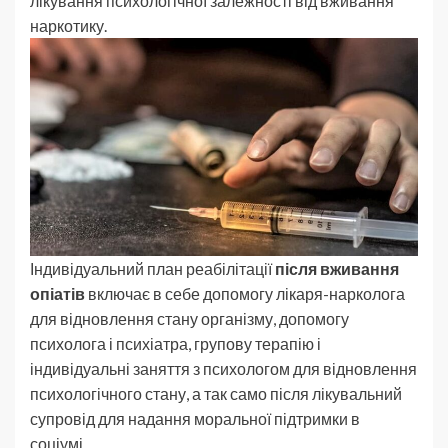
лікування психологічної залежності від вживання
наркотику.
Індивідуальний план реабілітації
після вживання
опіатів
включає в себе допомогу лікаря-нарколога
для відновлення стану організму, допомогу
психолога і психіатра, групову терапію і
індивідуальні заняття з психологом для відновлення
психологічного стану, а так само після лікувальний
супровід для надання моральної підтримки в
соціумі.