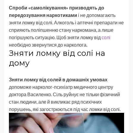
Спроби «самолікування» призводять до
передозування наркотиками
і не допомагають
зняти ломку від солі. Алкоголь і аптечні препарати не
сприяють поліпшенню стану наркомана, а лише
погіршують ситуацію. Щоб зняти ломку від
солі
необхідно звернутися до нарколога.
Зняти ломку від солі на
дому
Зняти ломку від солей в домашніх умовах
допоможе нарколог-психіатр медичного центру
доктора Василенко. Сіль руйнує не тільки фізичний
стан людини, але й викликає ряд психічних
порушень, які загострюються під час ломки від солі.