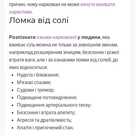
причин, чому наркоман не може
кинути вживати
наркотики
.
Ломка від солі
Розпізнати
ознаки наркоманії
у людини
, яка
вживає сіль можна не тільки за зовнішнім змінам,
наприклад розширеним зіницям, безсонню і різкої
втрати ваги, але і за ознаками ломки від солей, до
яких відноситься:
Нудота і блювання;
М’язові спазми;
Судоми і тремор;
Підвищене потовиділення;
Підвищення артеріального тиску;
Безсоння і втрата апетиту;
Агресія та дратівливість;
Апатія і пригнічений стан.