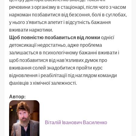
речовини з організму в стаціонарі, після чого з часом
наркоман позбавитися від безсоння, болі в суглобах,
у нього з’явиться апетит і відсутність бажання
вживати наркотики.
Щоб повністю позбавиться від ломки
однієї
детоксикації недостатньо, адже проблема
залишається в психологічному бажанні вживати і
щоб позбавитися від нав’язливих думок про
вживання солей знадобитися пройти курс
відновлення і реабілітації під наглядом команди
фахівців з хімічної залежності.
Автор:
Віталій Іванович Василенко