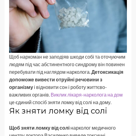
Щоб наркоман не заподіяв шкоди собі та оточуючим
людям під час абстинентного синдрому він повинен
перебувати під наглядом нарколога.
Детоксикація
допоможе вивести отруйні речовини з
організму
і відновити сон і роботу життєво-
важливих органів.
Виклик лікаря-нарколога на дом
це єдиний спосіб зняти ломку від солі на дому.
Як зняти ломку від солі
Щоб зняти ломку від солі
нарколог медичного
центру доктора Василенко виведе токсичні