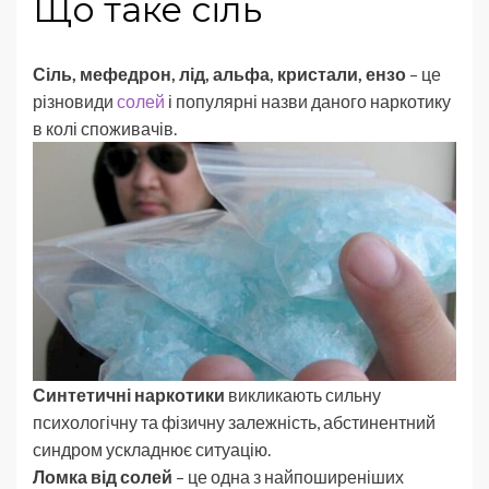
Що таке сіль
Сіль, мефедрон, лід, альфа, кристали, ензо
– це
різновиди
солей
і популярні назви даного наркотику
в колі споживачів.
Синтетичні наркотики
викликають сильну
психологічну та фізичну залежність, абстинентний
синдром ускладнює ситуацію.
Ломка від солей
– це одна з найпоширеніших