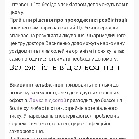
інтервенції та бесіда з психіатром допоможуть вам в
цьому.
Прийняти
рішення про проходження реабілітації
повинен сам наркозалежний. Це безпосередньо
впливає на результати лікування. Лікарі медичного
центру доктора Василенко допоможуть наркоману
усвідомити вплив солей на організм і психіку, а так
само погодитися отримати необхідну допомогу.
Залежність від альфа-пвп
Вживання альфа -пвп
призводить не тільки до
розвитку залежності, але і до відчутних побічних
ефектів.
Ломка від солей
призводить до безсоння,
болі в суглобах і кістках, стрибків артеріального
тиску. У наркоманів спостерігаються проблеми з
серцем і печінкою, гепатит, цироз, інфекційні
захворювання.
Щоб усунути
наслідки солей, мефедрона, альфа-