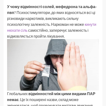
У чому відмінності солей, мефедрона та альфа-
пвп
? Психостимулятори, до яких відносяться всі ці
різновиди наркотиків, викликають сильну
психологічну залежність. Наркоман не може
кинути
нюхати сіль
самостійно, заперечує залежність і
відмовляється пройти лікування.
Глобальних
відмінностей між цими видами ПАР
немає
. Це їх поширені назви, склад може
змінюватися, щоб провокувати миттєве звикання,