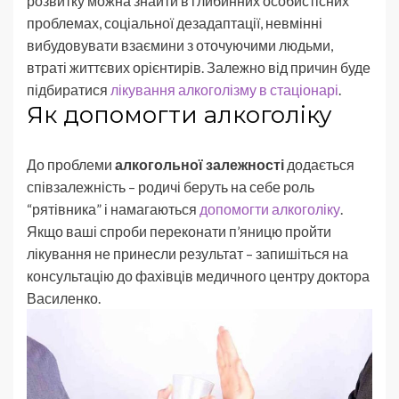
розвитку можна знайти в глибинних особистісних
проблемах, соціальної дезадаптації, невмінні
вибудовувати взаємини з оточуючими людьми,
втраті життєвих орієнтирів. Залежно від причин буде
підбиратися
лікування алкоголізму в стаціонарі
.
Як допомогти алкоголіку
До проблеми
алкогольної залежності
додається
співзалежність – родичі беруть на себе роль
“рятівника” і намагаються
допомогти алкоголіку
.
Якщо ваші спроби переконати п’яницю пройти
лікування не принесли результат – запишіться на
консультацію до фахівців медичного центру доктора
Василенко.