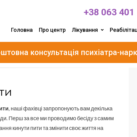
+38 063 401
Головна
Про центр
Лікування
Реабілітац
штовна консультація психіатра-нар
ти
бити
, наші фахівці запропонують вам декілька
жди. Перш за все ми проводимо бесіду з самим
ання кинути пити та змінити своє життя на