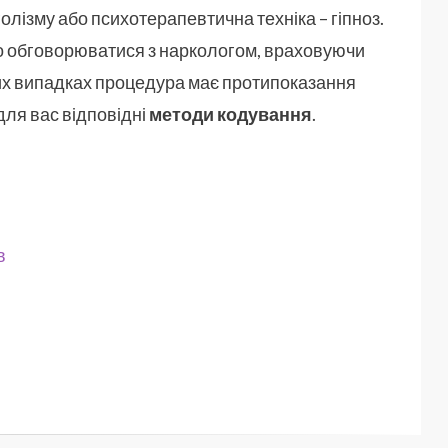
ізму або психотерапевтична техніка – гіпноз.
 обговорюватися з наркологом, враховуючи
ких випадках процедура має протипоказання
для вас відповідні
методи кодування
.
в