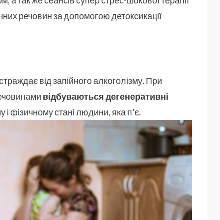
м, а так же сеансів супер стрес-шокової терапії
чних речовин за допомогою детоксикації
н страждає від запійного алкоголізму. При
речовинами
відбуваються дегенеративні
у і фізичному стані людини, яка п’є.