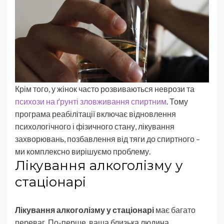
Крім того, у жінок часто розвиваються неврози та
психози на ґрунті зловживання спиртним
. Тому
програма реабілітації включає відновлення
психологічного і фізичного стану, лікування
захворювань, позбавлення від тяги до спиртного –
ми комплексно вирішуємо проблему.
Лікування алкоголізму у
стаціонарі
Лікування алкоголізму у стаціонарі
має багато
переваг. По-перше, ваша близька людина