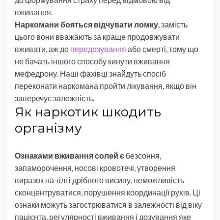
вживання.
Наркомани бояться відчувати ломку
, замість
цього вони вважають за краще продовжувати
вживати, аж до
передозування
або смерті, тому що
не бачать іншого способу кинути вживання
мефедрону. Наші фахівці знайдуть спосіб
переконати наркомана пройти лікування, якщо він
заперечує залежність.
Як наркотик шкодить
організму
Ознаками вживання солей є
безсоння,
запаморочення, носові кровотечі, утворення
виразок на тілі і дрібного висипу, неможливість
сконцентруватися, порушення координації рухів. Ці
ознаки можуть загострюватися в залежності від віку
пацієнта, регулярності вживання і дозування яке