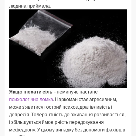
людина приймала.
Якщо нюхати сіль
– неминуче настане
психологічна ломка
. Наркоман стає агресивним,
може з’явитися гострий психоз, дратівливість і
депресія. Толерантність до вживання розвивається,
і збільшується ймовірність передозування
мефедрону. У цьому випадку без допомоги фахівців