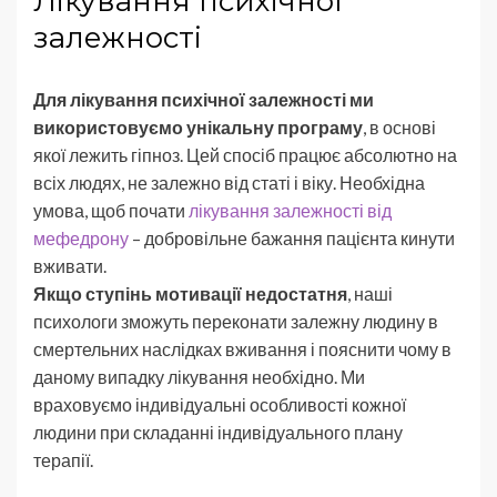
Лікування психічної
залежності
Для лікування психічної залежності ми
використовуємо унікальну програму
, в основі
якої лежить гіпноз. Цей спосіб працює абсолютно на
всіх людях, не залежно від статі і віку. Необхідна
умова, щоб почати
лікування залежності від
мефедрону
– добровільне бажання пацієнта кинути
вживати.
Якщо ступінь мотивації недостатня
, наші
психологи зможуть переконати залежну людину в
смертельних наслідках вживання і пояснити чому в
даному випадку лікування необхідно. Ми
враховуємо індивідуальні особливості кожної
людини при складанні індивідуального плану
терапії.