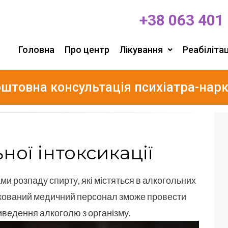
+38 063 401
Головна
Про центр
Лікування
Реабілітац
штовна консультація психіатра-нар
ної інтоксикації
и розпаду спирту, які містяться в алкогольних
фікований медичний персонал зможе провести
иведення алкоголю з організму.