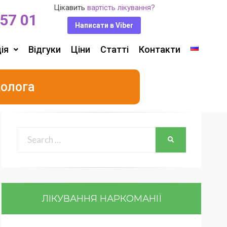
Цікавить
вартість лікування?
 57 01
Написати в Viber
ія
Відгуки
Ціни
Статті
Контакти
колога
ЛІКУВАННЯ НАРКОМАНІЇ