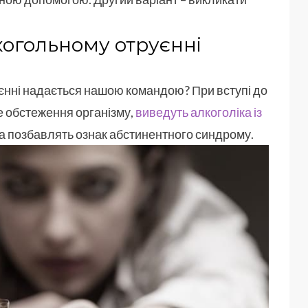
огольному отруєнні
єнні надається нашою командою? При вступі до
е обстеження організму,
виведуть алкоголіка із
 та позбавлять ознак абстинентного синдрому.