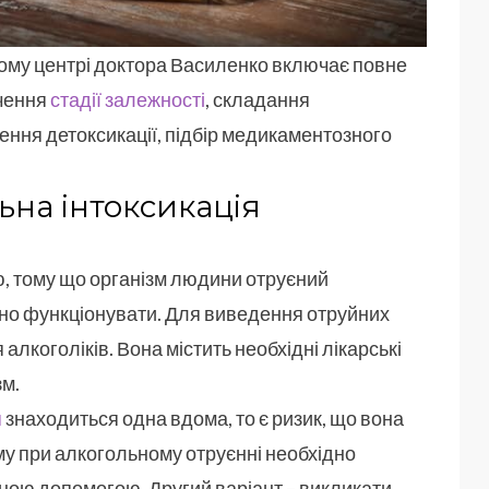
ному центрі доктора Василенко включає повне
ачення
стадії залежності
, складання
ення детоксикації, підбір медикаментозного
на інтоксикація
ю, тому що організм людини отруєний
но функціонувати. Для виведення отруйних
алкоголіків. Вона містить необхідні лікарські
зм.
я
знаходиться одна вдома, то є ризик, що вона
му при алкогольному отруєнні необхідно
йною допомогою. Другий варіант – викликати