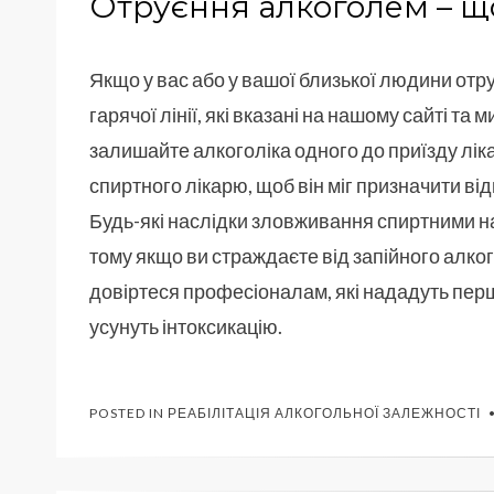
Отруєння алкоголем – щ
Якщо у вас або у вашої близької людини от
гарячої лінії, які вказані на нашому сайті та 
залишайте алкоголіка одного до приїзду ліка
спиртного лікарю, щоб він міг призначити ві
Будь-які наслідки зловживання спиртними н
тому якщо ви страждаєте від запійного алкого
довіртеся професіоналам, які нададуть пер
усунуть інтоксикацію.
POSTED IN
РЕАБІЛІТАЦІЯ АЛКОГОЛЬНОЇ ЗАЛЕЖНОСТІ