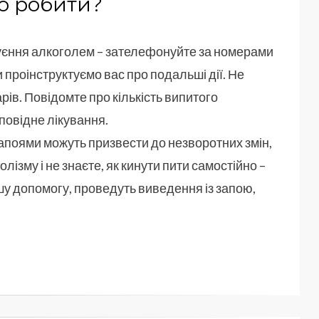
о робити?
руєння алкоголем – зателефонуйте за номерами
ми проінструктуємо вас про подальші дії. Не
рів. Повідомте про кількість випитого
дповідне лікування.
апоями можуть призвести до незворотних змін,
лізму і не знаєте, як кинути пити самостійно –
шу допомогу, проведуть виведення із запою,