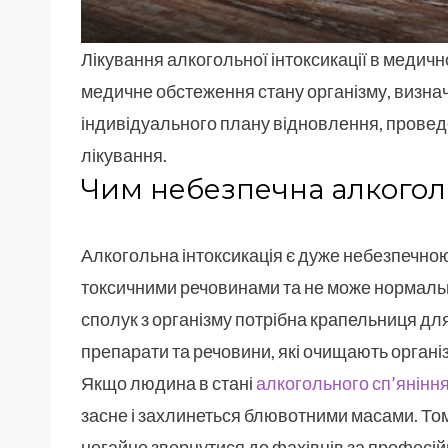
Лікування алкогольної інтоксикації в медич
медичне обстеження стану організму, визн
індивідуального плану відновлення, провед
лікування.
Чим небезпечна алкоголь
Алкогольна інтоксикація є дуже небезпечно
токсичними речовинами та не може нормаль
сполук з організму потрібна крапельниця для 
препарати та речовини, які очищають органі
Якщо людина в стані
алкогольного сп’янінн
засне і захлинеться блювотними масами. То
негайно звернутися до фахівців за професі