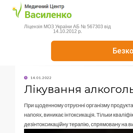
Ліцензія МОЗ України АБ № 567303 від
14.10.2012 р.
Безко
14.01.2022
Лікування алкоголь
При щоденному отруєнні організму продуктам
напоях, виникає інтоксикація. Тільки квалі
дезінтоксикаційну терапію, спрямовану на в