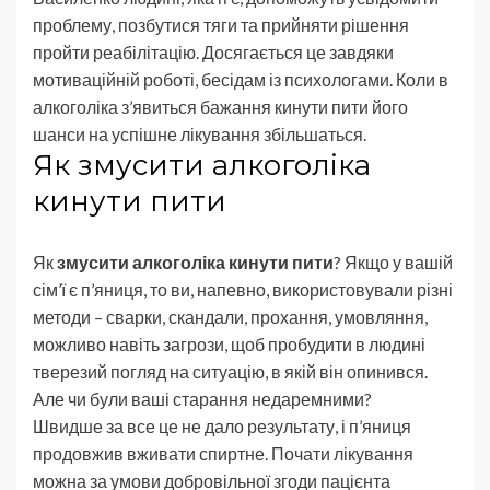
проблему, позбутися тяги та прийняти рішення
пройти реабілітацію. Досягається це завдяки
мотиваційній роботі, бесідам із психологами. Коли в
алкоголіка з’явиться бажання кинути пити його
шанси на успішне лікування збільшаться.
Як змусити алкоголіка
кинути пити
Як
змусити алкоголіка кинути пити
? Якщо у вашій
сім’ї є п’яниця, то ви, напевно, використовували різні
методи – сварки, скандали, прохання, умовляння,
можливо навіть загрози, щоб пробудити в людині
тверезий погляд на ситуацію, в якій він опинився.
Але чи були ваші старання недаремними?
Швидше за все це не дало результату, і п’яниця
продовжив вживати спиртне. Почати лікування
можна за умови добровільної згоди пацієнта