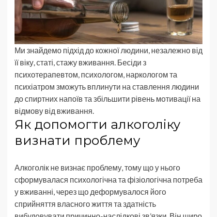
Ми знайдемо підхід до кожної людини, незалежно від
її віку, статі, стажу вживання. Бесіди з
психотерапевтом, психологом, наркологом та
психіатром зможуть вплинути на ставлення людини
до спиртних напоїв та збільшити рівень мотивації на
відмову від вживання.
Як допомогти алкоголіку
визнати проблему
Алкоголік не визнає проблему, тому що у нього
сформувалася психологічна та фізіологічна потреба
у вживанні, через що деформувалося його
сприйняття власного життя та здатність
вибудовувати причинно-наслідкові зв’язки. Він щиро