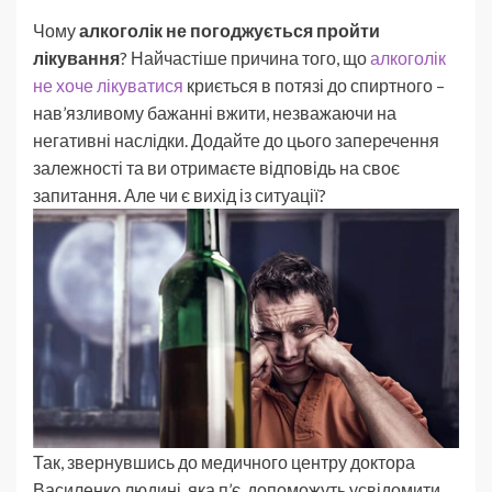
Чому
алкоголік не погоджується пройти
лікування
? Найчастіше причина того, що
алкоголік
не хоче лікуватися
криється в потязі до спиртного –
нав’язливому бажанні вжити, незважаючи на
негативні наслідки. Додайте до цього заперечення
залежності та ви отримаєте відповідь на своє
запитання. Але чи є вихід із ситуації?
Так, звернувшись до медичного центру доктора
Василенко людині, яка п’є, допоможуть усвідомити