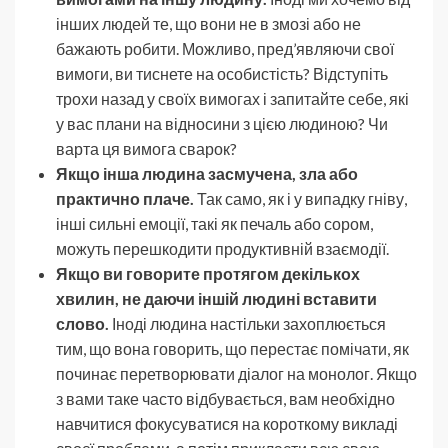
інших людей те, що вони не в змозі або не
бажають робити. Можливо, пред’являючи свої
вимоги, ви тиснете на особистість? Відступіть
трохи назад у своїх вимогах і запитайте себе, які
у вас плани на відносини з цією людиною? Чи
варта ця вимога сварок?
Якщо інша людина засмучена, зла або
практично плаче.
Так само, як і у випадку гніву,
інші сильні емоції, такі як печаль або сором,
можуть перешкодити продуктивній взаємодії.
Якщо ви говорите протягом декількох
хвилин, не даючи іншій людині вставити
слово.
Іноді людина настільки захоплюється
тим, що вона говорить, що перестає помічати, як
починає перетворювати діалог на монолог. Якщо
з вами таке часто відбувається, вам необхідно
навчитися фокусуватися на короткому викладі