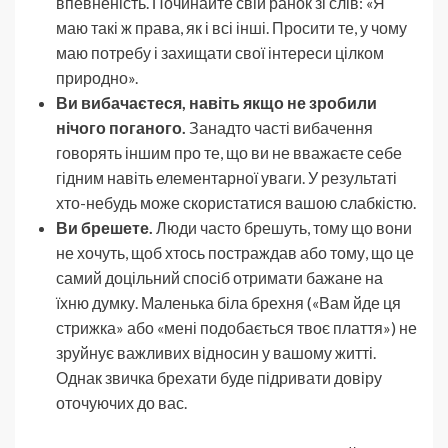
впевненість. Починайте свій ранок зі слів: «Я
маю такі ж права, як і всі інші. Просити те, у чому
маю потребу і захищати свої інтереси цілком
природно».
Ви вибачаєтеся, навіть якщо не зробили
нічого поганого.
Занадто часті вибачення
говорять іншим про те, що ви не вважаєте себе
гідним навіть елементарної уваги. У результаті
хто-небудь може скористатися вашою слабкістю.
Ви брешете.
Люди часто брешуть, тому що вони
не хочуть, щоб хтось постраждав або тому, що це
самий доцільний спосіб отримати бажане на
їхню думку. Маленька біла брехня («Вам йде ця
стрижка» або «мені подобається твоє плаття») не
зруйнує важливих відносин у вашому житті.
Однак звичка брехати буде підривати довіру
оточуючих до вас.