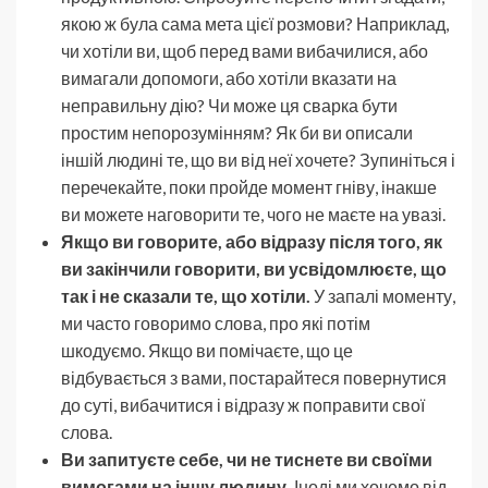
якою ж була сама мета цієї розмови? Наприклад,
чи хотіли ви, щоб перед вами вибачилися, або
вимагали допомоги, або хотіли вказати на
неправильну дію? Чи може ця сварка бути
простим непорозумінням? Як би ви описали
іншій людині те, що ви від неї хочете? Зупиніться і
перечекайте, поки пройде момент гніву, інакше
ви можете наговорити те, чого не маєте на увазі.
Якщо ви говорите, або відразу після того, як
ви закінчили говорити, ви усвідомлюєте, що
так і не сказали те, що хотіли.
У запалі моменту,
ми часто говоримо слова, про які потім
шкодуємо. Якщо ви помічаєте, що це
відбувається з вами, постарайтеся повернутися
до суті, вибачитися і відразу ж поправити свої
слова.
Ви запитуєте себе, чи не тиснете ви своїми
вимогами на іншу людину.
Іноді ми хочемо від