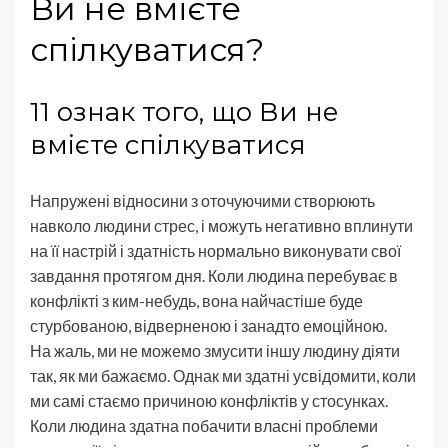
Ви не вмієте
спілкуватися?
11 ознак того, що Ви не
вмієте спілкуватися
Напружені відносини з оточуючими створюють
навколо людини стрес, і можуть негативно вплинути
на її настрій і здатність нормально виконувати свої
завдання протягом дня. Коли людина перебуває в
конфлікті з ким-небудь, вона найчастіше буде
стурбованою, відверненою і занадто емоційною.
На жаль, ми не можемо змусити іншу людину діяти
так, як ми бажаємо. Однак ми здатні усвідомити, коли
ми самі стаємо причиною конфліктів у стосунках.
Коли людина здатна побачити власні проблеми