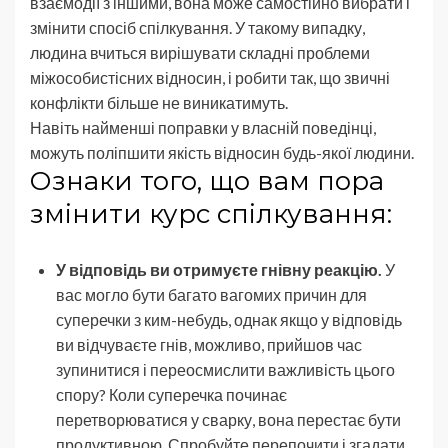
взаємодії з іншими, вона може самостійно вибрати і
змінити спосіб спілкування. У такому випадку,
людина вчиться вирішувати складні проблеми
міжособистісних відносин, і робити так, що звичні
конфлікти більше не виникатимуть.
Навіть найменші поправки у власній поведінці,
можуть поліпшити якість відносин будь-якої людини.
Ознаки того, що вам пора
змінити курс спілкування:
У відповідь ви отримуєте гнівну реакцію.
У
вас могло бути багато вагомих причин для
суперечки з ким-небудь, однак якщо у відповідь
ви відчуваєте гнів, можливо, прийшов час
зупинитися і переосмислити важливість цього
спору? Коли суперечка починає
перетворюватися у сварку, вона перестає бути
продуктивною. Спробуйте перепочити і згадати,