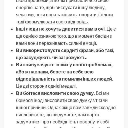
своєї проблеми, а потім прикласти всю свою
енергію на те, щоб вислухати іншу людину,
чекаючи, поки вона закінчить говорити, і тільки
тоді формулювати свою відповідь.
Інші люди не хочуть дивитися вам в очі.
Це є
ще однією ознакою того, що в момент бесіди з
вами вони переживають сильні емоції.
Ви використовуєте сердиті фрази, або такі,
що засуджують чи загрожують.
Ви звинувачуєте інших у своїх проблемах,
або ж навпаки, берете на себе всю
відповідальність за помилки інших людей.
Це дві сторони однієї медалі.
Ви боїтеся висловити свою думку.
Всі ми
боїмося іноді висловити свою думку з тієї чи
іншої причини. Однак якщо вам завжди складно
висловити те, що ви думаєте, вам варто
задуматися про необхідність повернути собі