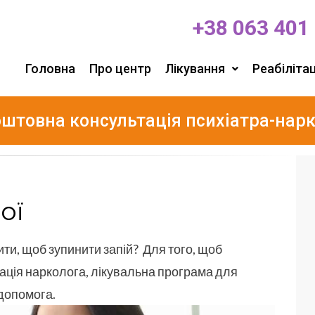
+38 063 401
Головна
Про центр
Лікування
Реабілітац
штовна консультація психіатра-нар
ої
ти, щоб зупинити запій? Для того, щоб
ація нарколога, лікувальна програма для
допомога.