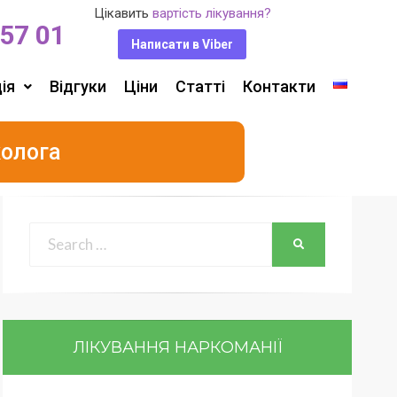
Цікавить
вартість лікування?
 57 01
Написати в Viber
ія
Відгуки
Ціни
Статті
Контакти
колога
ЛІКУВАННЯ НАРКОМАНІЇ