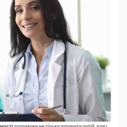
ності
допоможе не тільки зупинити запій, але і