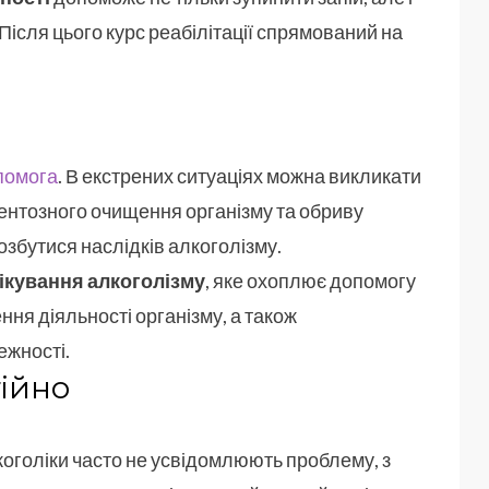
Після цього курс реабілітації спрямований на
помога
. В екстрених ситуаціях можна викликати
ентозного очищення організму та обриву
озбутися наслідків алкоголізму.
ікування алкоголізму
, яке охоплює допомогу
ння діяльності організму, а також
ежності.
тійно
коголіки часто не усвідомлюють проблему, з