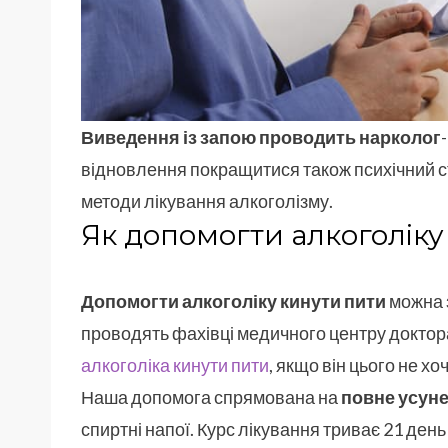
Виведення із запою проводить нарколог
відновлення покращитися також психічний с
методи лікування алкоголізму.
Як допомогти алкоголіку
Допомогти алкоголіку кинути пити
можна з
проводять фахівці медичного центру докто
алкоголіка кинути пити
, якщо він цього не хоч
Наша допомога спрямована на
повне усун
спиртні напої. Курс лікування триває 21 ден