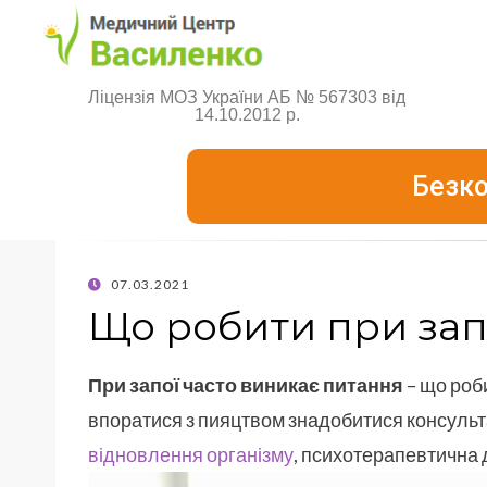
Ліцензія МОЗ України АБ № 567303 від
14.10.2012 р.
Безко
07.03.2021
Що робити при зап
При запої часто виникає питання
– що роби
впоратися з пияцтвом знадобитися консульт
відновлення організму
, психотерапевтична 