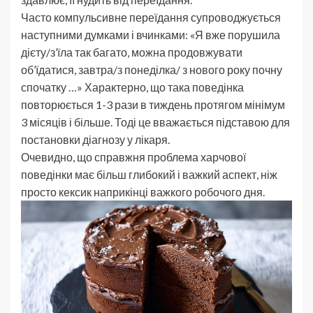
Часто компульсивне переїдання супроводжується
наступними думками і вчинками: «Я вже порушила
дієту/з’їла так багато, можна продовжувати
об’їдатися, завтра/з понеділка/ з нового року почну
спочатку …» Характерно, що така поведінка
повторюється 1-3 рази в тиждень протягом мінімум
3 місяців і більше. Тоді це вважається підставою для
постановки діагнозу у лікаря.
Очевидно, що справжня проблема харчової
поведінки має більш глибокий і важкий аспект, ніж
просто кексик наприкінці важкого робочого дня.