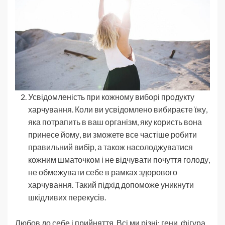
Усвідомленість при кожному виборі продукту
харчування. Коли ви усвідомлено вибираєте їжу,
яка потрапить в ваш організм, яку користь вона
принесе йому, ви зможете все частіше робити
правильний вибір, а також насолоджуватися
кожним шматочком і не відчувати почуття голоду,
не обмежувати себе в рамках здорового
харчування. Такий підхід допоможе уникнути
шкідливих перекусів.
Любов до себе і прийняття. Всі ми різні: гени, фігура,