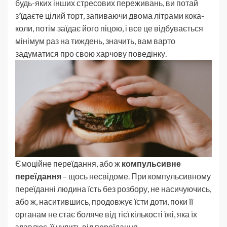
будь-яких інших стресових переживань, ви потай
з’їдаєте цілий торт, запиваючи двома літрами кока-
коли, потім заїдає його піцою, і все це відбувається
мінімум раз на тиждень, значить, вам варто
задуматися про свою харчову поведінку.
Ємоційне переїдання, або ж
компульсивне
переїдання
– щось несвідоме. При компульсивному
переїданні людина їсть без розбору, не насичуючись,
або ж, наситившись, продовжує їсти доти, поки її
органам не стає боляче від тієї кількості їжі, яка їх
здавлює, її нудить від переїдання.