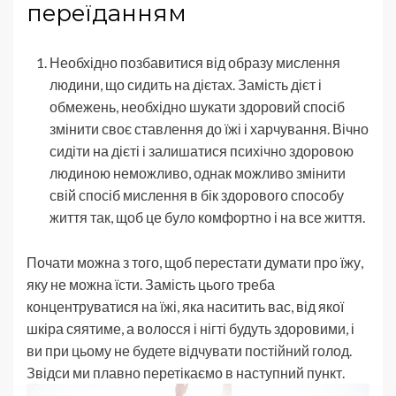
переїданням
Необхідно позбавитися від образу мислення
людини, що сидить на дієтах. Замість дієт і
обмежень, необхідно шукати здоровий спосіб
змінити своє ставлення до їжі і харчування. Вічно
сидіти на дієті і залишатися психічно здоровою
людиною неможливо, однак можливо змінити
свій спосіб мислення в бік здорового способу
життя так, щоб це було комфортно і на все життя.
Почати можна з того, щоб перестати думати про їжу,
яку не можна їсти. Замість цього треба
концентруватися на їжі, яка наситить вас, від якої
шкіра сяятиме, а волосся і нігті будуть здоровими, і
ви при цьому не будете відчувати постійний голод.
Звідси ми плавно перетікаємо в наступний пункт.