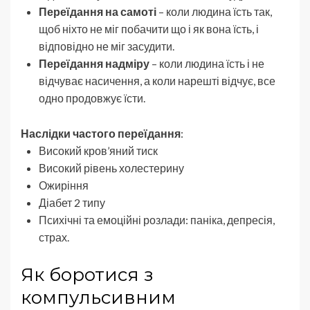
Переїдання на самоті
– коли людина їсть так,
щоб ніхто не міг побачити що і як вона їсть, і
відповідно не міг засудити.
Переїдання надміру
– коли людина їсть і не
відчуває насичення, а коли нарешті відчує, все
одно продовжує їсти.
Наслідки частого переїдання
:
Високий кров’яний тиск
Високий рівень холестерину
Ожиріння
Діабет 2 типу
Психічні та емоційні розлади: паніка, депресія,
страх.
Як боротися з
компульсивним