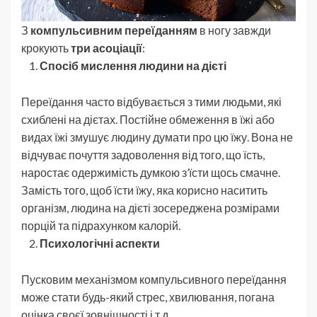
З
компульсивним переїданням
в ногу завжди
крокують
три асоціації
:
Спосіб мислення людини на дієті
Переїдання часто відбувається з тими людьми, які
схиблені на дієтах. Постійне обмеження в їжі або
видах їжі змушує людину думати про цю їжу. Вона не
відчуває почуття задоволення від того, що їсть,
наростає одержимість думкою з’їсти щось смачне.
Замість того, щоб їсти їжу, яка корисно наситить
організм, людина на дієті зосереджена розмірами
порцій та підрахунком калорій.
Психологічні аспекти
Пусковим механізмом компульсивного переїдання
може стати будь-який стрес, хвилювання, погана
оцінка своєї зовнішності і т.д.