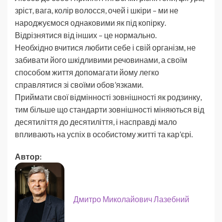
зріст, вага, колір волосся, очей і шкіри – ми не
народжуємося однаковими як під копірку.
Відрізнятися від інших – це нормально.
Необхідно вчитися любити себе і свій організм, не
забивати його шкідливими речовинами, а своїм
способом життя допомагати йому легко
справлятися зі своїми обов’язками.
Приймати свої відмінності зовнішності як родзинку,
тим більше що стандарти зовнішності міняються від
десятиліття до десятиліття, і насправді мало
впливають на успіх в особистому житті та кар’єрі.
Автор:
Дмитро Миколайович Лазебний