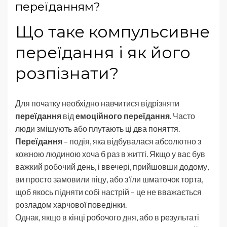
переїданням?
Що таке компульсивнe
переїдання і як його
розпізнати?
Для початку необхідно навчитися відрізняти
переїдання
від
емоційного переїдання
. Часто
люди змішують або плутають ці два поняття.
Переїдання
– подія, яка відбувалася абсолютно з
кожною людиною хоча б раз в житті. Якщо у вас був
важкий робочий день, і ввечері, прийшовши додому,
ви просто замовили піцу, або з’їли шматочок торта,
щоб якось підняти собі настрій – це не вважається
розладом харчової поведінки.
Однак, якщо в кінці робочого дня, або в результаті