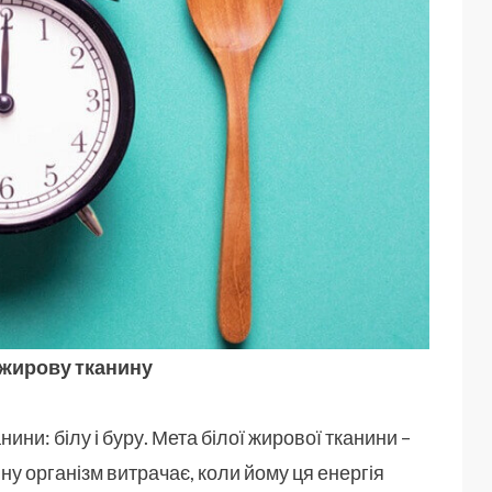
у жирову тканину
ни: білу і буру. Мета білої жирової тканини –
ину організм витрачає, коли йому ця енергія