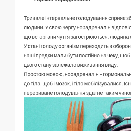
Тривале інтервальне голодування сприяє зб
людини. У свою чергу норадреналін відповіда
що всі органи чуття загострюються, людина
У стані голоду організм переходить в оборо
наші предки мали бути постійно на чеку, щоб 
цього стану залежало виживання виду.
Простою мовою, норадреналін – гормональни
до тіла, щоб і мозок, і тіло мобілізувалися. 
перериване голодування здатне таким чином