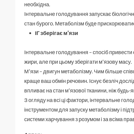
необхідна.
Інтервальне голодування запускає біологічн
стан бурого. Метаболізм буде прискорюватис
ІГ зберігає м’язи
Інтервальне голодування – спосіб привести о
жири, але при цьому зберігати м’язову масу.
М’язи – двигун метаболізму. Чим більше спів
краще ваш обмін речовин. Існує безліч дослі
впливає на стан м’язової тканини, ніж будь-я
З огляду на всі ці фактори, інтервальне го
інструментом для запуску метаболізму і підтр
системи харчування з розумом і за всіма пр