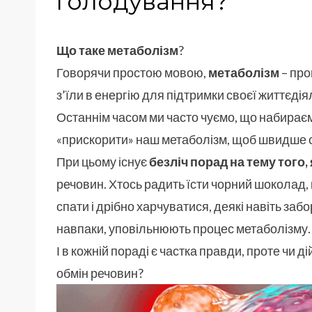
голодування?
Що таке метаболізм
?
Говорячи простою мовою,
метаболізм
– про
з’їли в енергію для підтримки своєї життєдія
Останнім часом ми часто чуємо, що набираєм
«прискорити» наш метаболізм, щоб швидше сх
При цьому існує
безліч порад на тему того
речовин. Хтось радить їсти чорний шоколад, 
спати і дрібно харчуватися, деякі навіть забо
навпаки, уповільнюють процес метаболізму.
І в кожній пораді є частка правди, проте чи
обмін речовин?