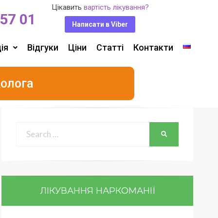
Цікавить
вартість лікування?
 57 01
Написати в Viber
ія
Відгуки
Ціни
Статті
Контакти
колога
ЛІКУВАННЯ НАРКОМАНІЇ