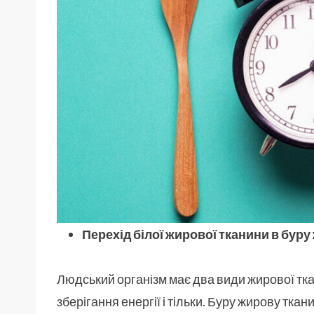
Перехід білої жирової тканини в бур
Людський організм має два види жирової ткани
зберігання енергії і тільки. Буру жирову ткан