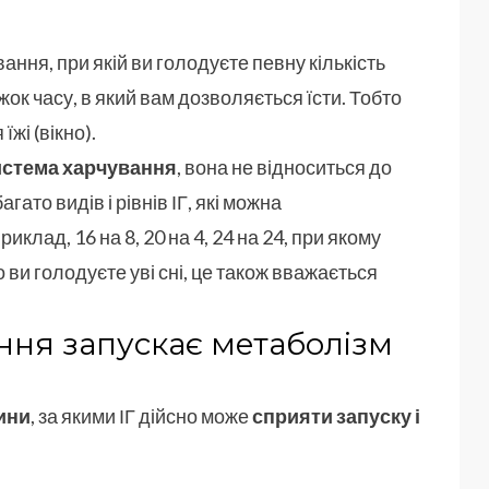
ання, при якій ви голодуєте певну кількість
іжок часу, в який вам дозволяється їсти. Тобто
їжі (вікно).
система харчування
, вона не відноситься до
багато видів і рівнів ІГ, які можна
лад, 16 на 8, 20 на 4, 24 на 24, при якому
о ви голодуєте уві сні, це також вважається
ння запускає метаболізм
ини
, за якими ІГ дійсно може
сприяти запуску і