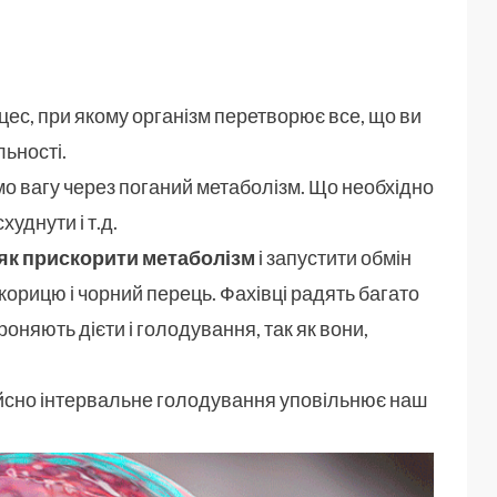
цес, при якому організм перетворює все, що ви
льності.
о вагу через поганий метаболізм. Що необхідно
уднути і т.д.
, як прискорити метаболізм
і запустити обмін
корицю і чорний перець. Фахівці радять багато
роняють дієти і голодування, так як вони,
 дійсно інтервальне голодування уповільнює наш