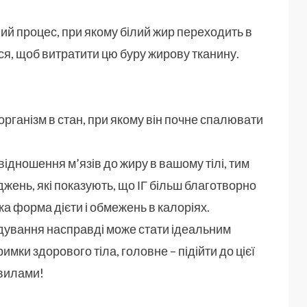
ий процес, при якому білий жир переходить в
я, щоб витратити цю буру жирову тканину.
рганізм в стан, при якому він почне спалювати
відношення м’язів до жиру в вашому тілі, тим
джень, які показують, що ІГ більш благотворно
ка форма дієти і обмежень в калоріях.
лодування насправді може стати ідеальним
имки здорового тіла, головне – підійти до цієї
авилами!