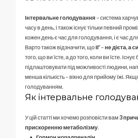
Інтервальне голодування
– система харчув
часу в день, і також існує тільки певний пром
кожен день є час для голодування, і є час для 
Варто також відзначити, що
ІГ
–
не дієта, а 
того, що ви їсте, а до того, коли ви їсте. Існує 
підлаштовувати під можливості людини, наприк
менша кількість – вікно для прийому їжі. Якщ
голодуванням.
Як інтервальне голодува
У цій статті ми хочемо розповісти вам
3 прич
прискоренню метаболізму
.
Гормон норадреналін