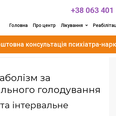
+38 063 401
Головна
Про центр
Лікування
Реабілітац
штовна консультація психіатра-нар
аболізм за
ального голодування
та інтервальне