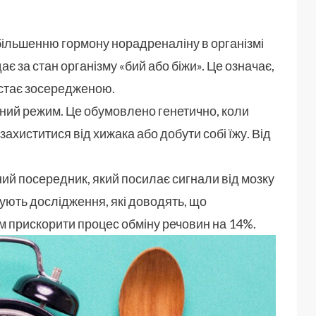
ільшенню гормону норадреналіну в організмі
є за стан організму «бий або біжи». Це означає,
 стає зосередженою.
нний режим. Це обумовлено генетично, коли
захиститися від хижака або добути собі їжу. Від
й посередник, який посилає сигнали від мозку
Існують дослідження, які доводять, що
 прискорити процес обміну речовин на 14%.