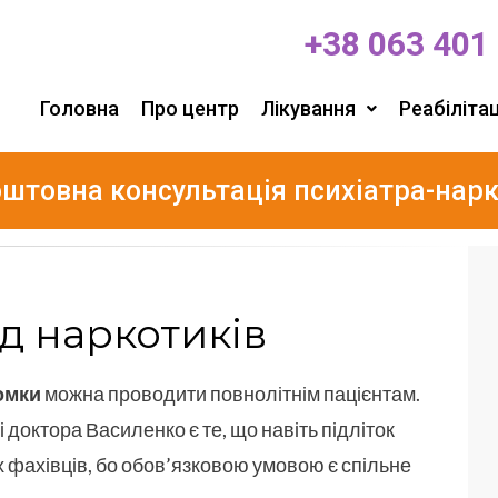
+38 063 401
Головна
Про центр
Лікування
Реабілітац
штовна консультація психіатра-нар
д наркотиків
омки
можна проводити повнолітнім пацієнтам.
 доктора Василенко є те, що навіть підліток
 фахівців, бо обов’язковою умовою є спільне