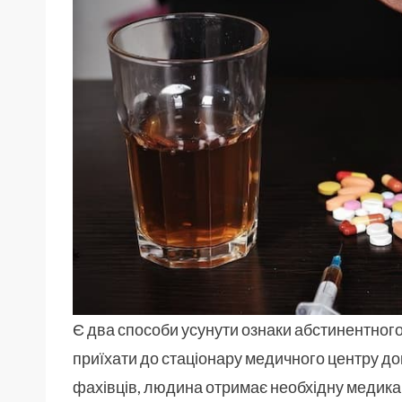
Є два способи усунути ознаки абстинентног
приїхати до стаціонару медичного центру д
фахівців, людина отримає необхідну медика