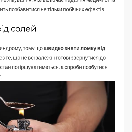
ить позбавитися не тільки побічних ефектів
ід солей
синдрому, тому що
швидко зняти ломку від
з те, що не всі залежні готові звернутися до
 стан погіршуватиметься, а спроби позбутися
.