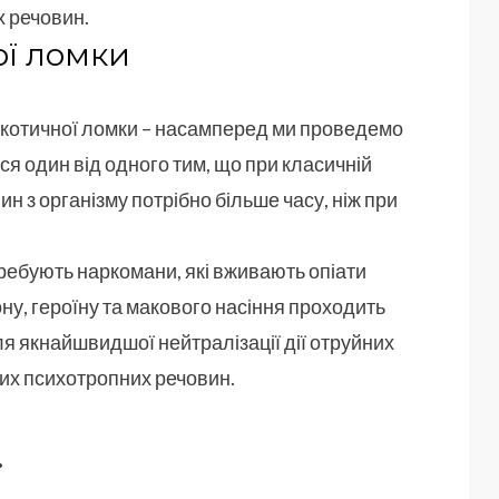
х речовин.
ої ломки
котичної ломки – насамперед ми проведемо
ся один від одного тим, що при класичній
н з організму потрібно більше часу, ніж при
ребують наркомани, які вживають опіати
ну, героїну та макового насіння проходить
я якнайшвидшої нейтралізації дії отруйних
ших психотропних речовин.