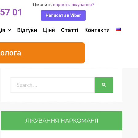
Цікавить
вартість лікування?
 57 01
Написати в Viber
ія
Відгуки
Ціни
Статті
Контакти
колога
ЛІКУВАННЯ НАРКОМАНІЇ