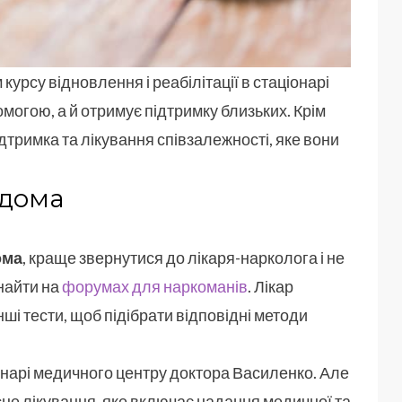
курсу відновлення і реабілітації в стаціонарі
огою, а й отримує підтримку близьких. Крім
ідтримка та лікування співзалежності, яке вони
вдома
ома
, краще звернутися до лікаря-нарколога і не
знайти на
форумах для наркоманів
. Лікар
ші тести, щоб підібрати відповідні методи
онарі медичного центру доктора Василенко. Але
не лікування, яке включає надання медичної та