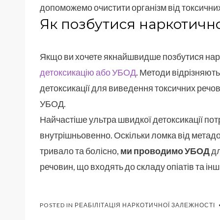
допоможемо очистити організм від токсични
Як позбутися наркотичн
Якщо ви хочете якнайшвидше позбутися нар
детоксикацію або УБОД
. Методи відрізняють
детоксикації для виведення токсичних речови
УБОД.
Найчастіше ультра швидкої детоксикації пот
внутрішньовенно. Оскільки ломка від метадо
тривало та болісно, ​​
ми проводимо УБОД
дл
речовин, що входять до складу опіатів та ін
POSTED IN
РЕАБІЛІТАЦІЯ НАРКОТИЧНОЇ ЗАЛЕЖНОСТІ