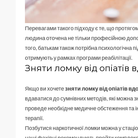
Перевагами такого підходу є те, що протягом 
людина оточена не тільки професійною допом
того, батькам також потрібна психологічна п
отримують у рамках програми реабілітації.
Зняти ломку від опіатів 
Якщо ви хочете
зняти ломку від опіатів вд
вдаватися до сумнівних методів, які можна 
проведе необхідне медичне обстеження та ін
терапії.
Позбутися наркотичної ломки можна у стаці
наші фахівці рекомендують пройти комплекс