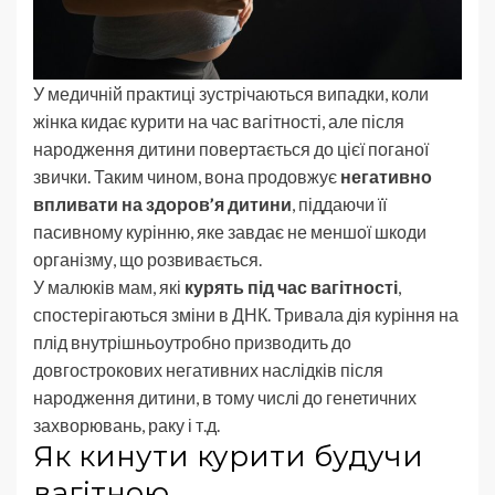
У медичній практиці зустрічаються випадки, коли
жінка кидає курити на час вагітності, але після
народження дитини повертається до цієї поганої
звички. Таким чином, вона продовжує
негативно
впливати на здоров’я дитини
, піддаючи її
пасивному курінню, яке завдає не меншої шкоди
організму, що розвивається.
У малюків мам, які
курять під час вагітності
,
спостерігаються зміни в ДНК. Тривала дія куріння на
плід внутрішньоутробно призводить до
довгострокових негативних наслідків після
народження дитини, в тому числі до генетичних
захворювань, раку і т.д.
Як кинути курити будучи
вагітною