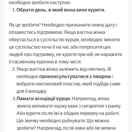
необхідно зробити наступне:
Обрати день, в який вона кине курити
.
Як це зробити? Необхідно призначити певну дату і
обзавестись підтримкою. Якщо вагітна жінка
обертається в суспільстві курців, необхідно змінити
це суспільство хоча б на час або попросити цих
людей про підтримку, не курити при ній, не наражати
її пасивному курінню в тому числі.
Якщо вагітна жінка залежить від нікотину, їй
необхідно
проконсультуватися з лікарем
і
вибрати нікотиновий пластир, який підійде саме
для її випадку.
Ламати асоціації курця
. Наприклад, жінка
звикла випивати чашку кави з сигаретою з ранку.
Або курити після їжі в обідню перерву на роботі.
Цю звичку необхідно руйнувати. Що можна
зробити? Наприклад, після кави або їжі можна