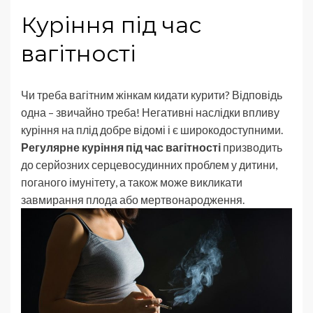
Куріння під час
вагітності
Чи треба вагітним жінкам кидати курити? Відповідь
одна – звичайно треба! Негативні наслідки впливу
куріння на плід добре відомі і є широкодоступними.
Регулярне куріння під час вагітності
призводить
до серйозних серцевосудинних проблем у дитини,
поганого імунітету, а також може викликати
завмирання плода або мертвонародження.