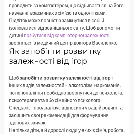
проводити за комп’ютером, що відбивається на його
навчанні, взаєминах з сім’єю та однолітками.
Підліток може повністю замкнутися в собі й
ізолюватися від зовнішнього світу. Щоб допомогти
дитині
позбутися від комп’ютерної залежності
,
зверніться в медичний центр доктора Василенко.
Як запобігти розвитку
залежності від ігор
Щоб
запобігти розвитку залежності від ігор
і
інших видів залежностей – алкоголізм, наркоманія,
тютюнопаління необхідно звернутися до психолога,
психотерапевта або сімейного психолога.
Спеціаліст проаналізує відносини у вашій родині та
залишить свої рекомендації для формування
здорових звичок.
Не тільки діти, а й дорослі люди у яких є сім’я, робота,