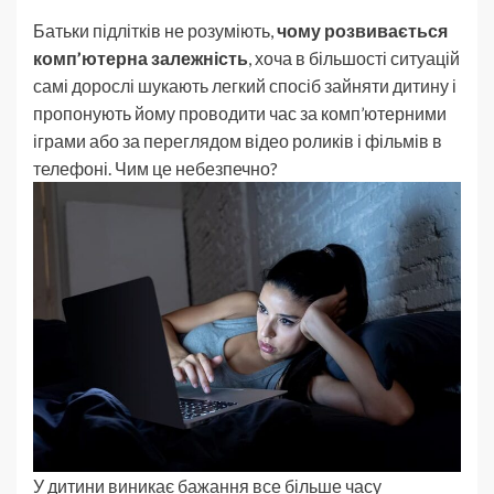
Батьки підлітків не розуміють,
чому розвивається
комп’ютерна залежність
, хоча в більшості ситуацій
самі дорослі шукають легкий спосіб зайняти дитину і
пропонують йому проводити час за комп’ютерними
іграми або за переглядом відео роликів і фільмів в
телефоні. Чим це небезпечно?
У дитини виникає бажання все більше часу