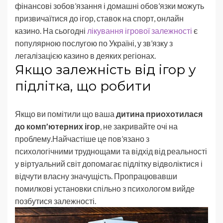
фінансові зобов’язання і домашні обов’язки можуть
призвичаїтися до ігор, ставок на спорт, онлайн
казино. На сьогодні
лікування ігрової залежності
є
популярною послугою по Україні, у зв’язку з
легалізацією казино в деяких регіонах.
Якщо залежність від ігор у
підлітка, що робити
Якщо ви помітили що ваша
дитина приохотилася
до комп’ютерних ігор
, не закривайте очі на
проблему.Найчастіше це пов’язано з
психологічними труднощами та відхід від реальності
у віртуальний світ допомагає підлітку відволіктися і
відчути власну значущість. Пропрацювавши
помилкові установки спільно з психологом вийде
позбутися залежності.