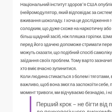
Національний інститут здоров’я США опублі
(нейромодулятор, який відповідає за систем
вживання шоколаду. І хоча це дослідження 
солодким, що дуже схоже на наркотичну або 
більш щадний засіб, ніж пляшка горілки. Шма
перед його здачею допоможе стримати переж
можуть сказати, що подібний спосіб самолік
заїдання своїх проблем. Тому варто зазначи
хто вміє вчасно зупинитися.
Коли людина стикається з болем і тяготами
важливо, щоб вона змогла заспокоїти себе, п
момент тривоги, ми відчуваємо безнадію, і н
Перший крок – не бігти від
до психологічного дискомф