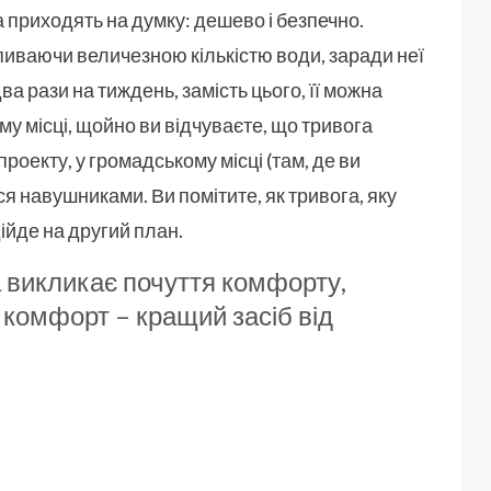
 приходять на думку: дешево і безпечно.
апиваючи величезною кількістю води, заради неї
а рази на тиждень, замість цього, її можна
му місці, щойно ви відчуваєте, що тривога
 проекту, у громадському місці (там, де ви
я навушниками. Ви помітите, як тривога, яку
ійде на другий план.
 викликає почуття комфорту,
 комфорт – кращий засіб від