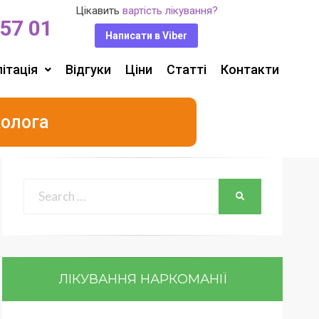
Цікавить
вартість лікування?
 57 01
Написати в Viber
ітація
Відгуки
Ціни
Статті
Контакти
колога
ЛІКУВАННЯ НАРКОМАНІЇ