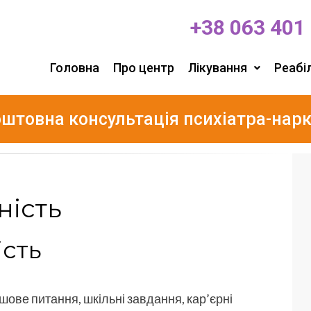
+38 063 401
Головна
Про центр
Лікування
Реабіл
штовна консультація психіатра-нар
ність
ість
ове питання, шкільні завдання, кар’єрні