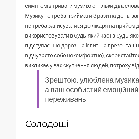
симптомів тривоги музикою, тільки два слова
Музику не треба приймати 3 рази на день, з
не треба записуватися до лікаря на прийом дв
використовувати в будь-який час і в будь-яко
підступає . По дорозі на іспит, на презентації
відчуваєте себе некомфортно), скористайтес
викликає у вас скупчення людей, потроху від
Зрештою, улюблена музика
а ваш особистий емоційний
переживань.
Солодощі