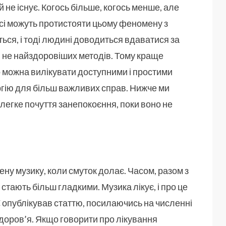
не існує. Когось більше, когось менше, але
е всі можуть протистояти цьому феномену з
ься, і тоді людині доводиться вдаватися за
х, не найздоровіших методів. Тому краще
о можна вилікувати доступними і простими
ргію для більш важливих справ. Нижче ми
 легке почуття занепокоєння, поки воно не
у музику, коли смуток долає. Часом, разом з
стають більш гладкими. Музика лікує, і про це
C опублікував статтю, посилаючись на численні
здоров’я. Якщо говорити про лікування