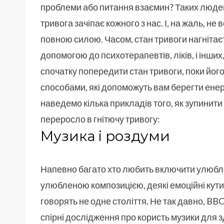
проблеми або питання взаємин? Таких людей 
тривога зачіпає кожного з нас. І, на жаль, н
повною силою. Часом, стан тривоги нагнітаєт
допомогою до психотерапевтів, ліків, і інши
спочатку попередити стан тривоги, поки йог
способами, які допоможуть вам берегти ене
наведемо кілька прикладів того, як зупинити
переросло в гнітючу тривогу:
Музика і роздуми
Напевно багато хто любить включити улюблен
улюбленою композицією, деякі емоційні кути 
говорять не одне століття. Не так давно, BB
спірні дослідження про користь музики для 