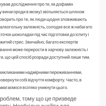
кував дослідження про те, як дофамін
у винагороди в мозку) звільняється шляхом
говорить про те, як люди щодня зловживають
алкогольну залежність, солодке все ж набагато
точок шоколадки під час підготовки до іспиту і
итий стрес. Звичайно, багато експертів
ування може перерости в харчову залежність і
ти, що цей спосіб розради доступний лише тим,
, викликаними надмірними переживаннями,
овернути собі відчуття комфорту. Часто, в
амагаємося всіляко уникнути цього.
 проблем, тому що це призведе
орту. Необхідно знайти для