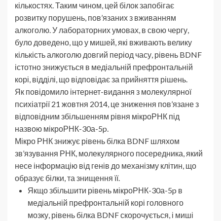
кількостях. Таким чином, цей білок запобігає
розвитку порушень, пов’язаних з вживанням
алкоголю. У лабораторних умовах, в свою чергу,
було доведено, що у мишей, які вживають велику
кількість алкоголю довгий період часу, рівень BDNF
істотно знижується в медіальній префронтальній
корі, відділі, що відповідає за прийняття рішень.
Як повідомило інтернет-видання з молекулярної
психіатрії 21 жовтня 2014, це зниження пов’язане з
відповідним збільшенням рівня мікроРНК під
назвою мікроРНК-30а-5p.
Мікро РНК знижує рівень білка BDNF шляхом
зв’язування РНК, молекулярного посередника, який
несе інформацію від генів до механізму клітин, що
образує білки, та знищення її.
Якщо збільшити рівень мікроРНК-30а-5p в
медіальній префронтальній корі головного
мозку, рівень білка BDNF скорочується, і миші