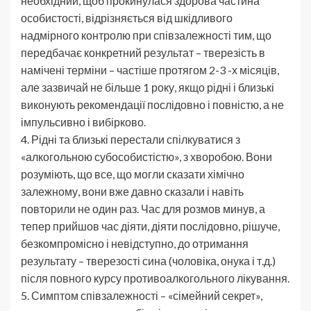
необхідний, щоб прокинулася здорова частина
особистості, відрізняється від шкідливого
надмірного контролю при співзалежності тим, що
передбачає конкретний результат – тверезість в
намічені терміни – частіше протягом 2-3 -х місяців,
але зазвичай не більше 1 року, якщо рідні і близькі
виконують рекомендації послідовно і повністю, а не
імпульсивно і вибірково.
4. Рідні та близькі перестали спілкуватися з
«алкогольною субособистістю», з хворобою. Вони
розуміють, що все, що могли сказати хімічно
залежному, вони вже давно сказали і навіть
повторили не один раз. Час для розмов минув, а
тепер прийшов час діяти, діяти послідовно, рішуче,
безкомпромісно і невідступно, до отримання
результату – тверезості сина (чоловіка, онука і т.д.)
після повного курсу противоалкогольного лікування.
5. Симптом співзалежності – «сімейний секрет»,