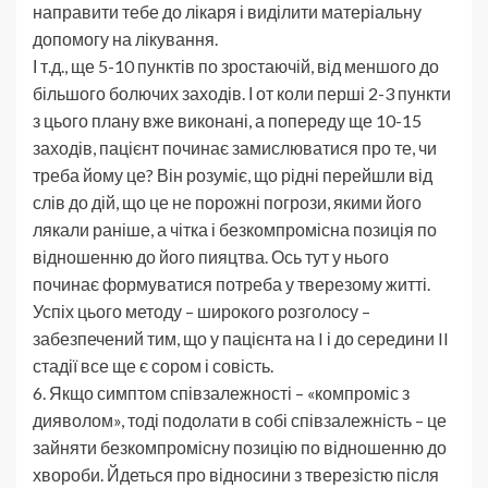
направити тебе до лікаря і виділити матеріальну
допомогу на лікування.
І т.д., ще 5-10 пунктів по зростаючій, від меншого до
більшого болючих заходів. І от коли перші 2-3 пункти
з цього плану вже виконані, а попереду ще 10-15
заходів, пацієнт починає замислюватися про те, чи
треба йому це? Він розуміє, що рідні перейшли від
слів до дій, що це не порожні погрози, якими його
лякали раніше, а чітка і безкомпромісна позиція по
відношенню до його пияцтва. Ось тут у нього
починає формуватися потреба у тверезому житті.
Успіх цього методу – широкого розголосу –
забезпечений тим, що у пацієнта на I і до середини II
стадії все ще є сором і совість.
6. Якщо симптом співзалежності – «компроміс з
дияволом», тоді подолати в собі співзалежність – це
зайняти безкомпромісну позицію по відношенню до
хвороби. Йдеться про відносини з тверезістю після