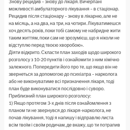
Знову рецидив – знову до лікаря. Вичерпані
можливості амбулаторного лікування – в стаціонар.
Рецидив після стаціонару – знову в лікарню, але не
на місяць, а на два, на три, на чотири. Лікуватимешся
хоч десять років, поки тобі самому не набридне жити
таким життям, поки сам не зрозумієш, що я ніколи не
відступлю перед твоєю хворобою».
Діяти відкрито. Скласти план заходів щодо широкого
розголосу з 10-20 пунктів і ознайомити з ним хімічно
залежного. Попередити його про те, що якщо він не
звернеться за допомогою до психіатра – нарколога
або не виконуватиме всі призначення лікаря, тоді
план буде виконуватися послідовно і суворо.
Приблизний план широкого розголосу:
1) Якщо протягом 3-х днів після ознайомлення з
планом ти не звернувся до лікаря-нарколога, не
почав лікування, тоді я напишу і відправлю листа
всім твоїм і своїм родичам, де вкажу, що ти потрапив