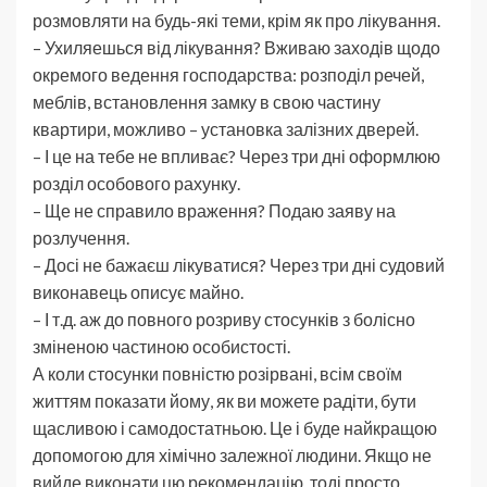
розмовляти на будь-які теми, крім як про лікування.
– Ухиляешься від лікування? Вживаю заходів щодо
окремого ведення господарства: розподіл речей,
меблів, встановлення замку в свою частину
квартири, можливо – установка залізних дверей.
– І це на тебе не впливає? Через три дні оформлюю
розділ особового рахунку.
– Ще не справило враження? Подаю заяву на
розлучення.
– Досі не бажаєш лікуватися? Через три дні судовий
виконавець описує майно.
– І т.д. аж до повного розриву стосунків з болісно
зміненою частиною особистості.
А коли стосунки повністю розірвані, всім своїм
життям показати йому, як ви можете радіти, бути
щасливою і самодостатньою. Це і буде найкращою
допомогою для хімічно залежної людини. Якщо не
вийде виконати цю рекомендацію, тоді просто