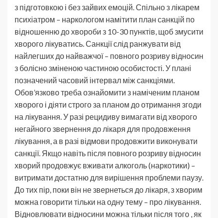
з підготовкою і без зайвих емоцій. Спільно з лікарем
психіатром – наркологом намітити план санкцій по
відношенню до хвороби з 10-30 пунктів, щоб змусити
хворого лікуватись. Санкції слід ранжувати від
найлегших до найважчої – повного розриву відносин
з болісно зміненою частиною особистості. У плані
позначений часовий інтервал між санкціями.
Обов’язково треба ознайомити з наміченим планом
хворого і діяти строго за планом до отримання згоди
на лікування. У разі рецидиву вимагати від хворого
негайного звернення до лікаря для продовження
лікування, а в разі відмови продовжити виконувати
санкції. Якщо навіть після повного розриву відносин
хворий продовжує вживати алкоголь (наркотики) –
витримати достатню для вирішення проблеми паузу.
До тих пір, поки він не звернеться до лікаря, з хворим
можна говорити тільки на одну тему – про лікування.
Відновлювати відносини можна тільки після того , як