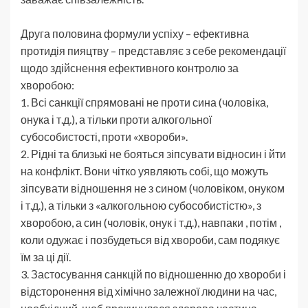
Друга половина формули успіху – ефективна
протидія пияцтву – представляє з себе рекомендації
щодо здійснення ефективного контролю за
хворобою:
1. Всі санкції спрямовані не проти сина (чоловіка,
онука і т.д.), а тільки проти алкогольної
субособистості, проти «хвороби».
2. Рідні та близькі не бояться зіпсувати відносин і йти
на конфлікт. Вони чітко уявляють собі, що можуть
зіпсувати відношення не з сином (чоловіком, онуком
і т.д.), а тільки з «алкогольною субособистістю», з
хворобою, а син (чоловік, онук і т.д.), навпаки , потім ,
коли одужає і позбудеться від хвороби, сам подякує
їм за ці дії.
3. Застосування санкцій по відношенню до хвороби і
відсторонення від хімічно залежної людини на час,