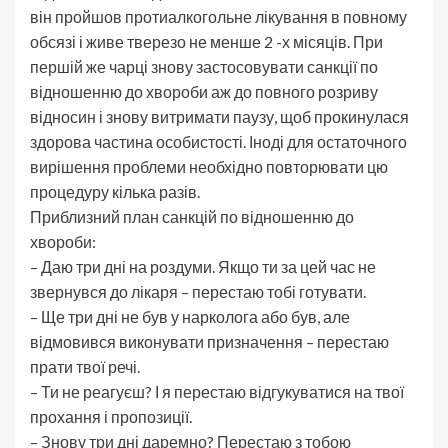
він пройшов протиалкогольне лікування в повному
обсязі і живе тверезо не менше 2 -х місяців. При
першій же чарці знову застосовувати санкції по
відношенню до хвороби аж до повного розриву
відносин і знову витримати паузу, щоб прокинулася
здорова частина особистості. Іноді для остаточного
вирішення проблеми необхідно повторювати цю
процедуру кілька разів.
Приблизний план санкцій по відношенню до
хвороби:
– Даю три дні на роздуми. Якщо ти за цей час не
звернувся до лікаря – перестаю тобі готувати.
–
Ще три дні не був у нарколога або був, але
відмовився виконувати призначення – перестаю
прати твої речі.
– Ти не реагуєш? І я перестаю відгукуватися на твої
прохання і пропозиції.
– Знову три дні даремно? Перестаю з тобою