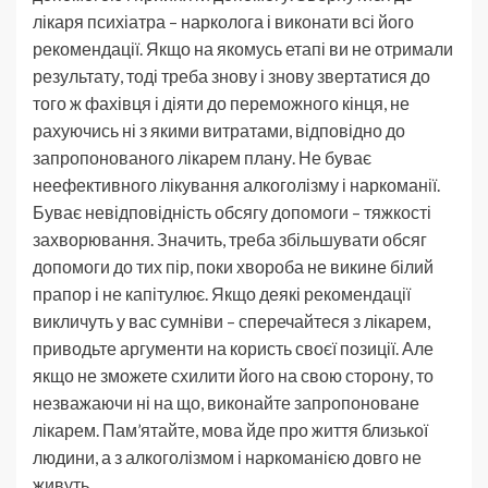
лікаря психіатра – нарколога і виконати всі його
рекомендації. Якщо на якомусь етапі ви не отримали
результату, тоді треба знову і знову звертатися до
того ж фахівця і діяти до переможного кінця, не
рахуючись ні з якими витратами, відповідно до
запропонованого лікарем плану. Не буває
неефективного лікування алкоголізму і наркоманії.
Буває невідповідність обсягу допомоги – тяжкості
захворювання. Значить, треба збільшувати обсяг
допомоги до тих пір, поки хвороба не викине білий
прапор і не капітулює. Якщо деякі рекомендації
викличуть у вас сумніви – сперечайтеся з лікарем,
приводьте аргументи на користь своєї позиції. Але
якщо не зможете схилити його на свою сторону, то
незважаючи ні на що, виконайте запропоноване
лікарем. Пам’ятайте, мова йде про життя близької
людини, а з алкоголізмом і наркоманією довго не
живуть.