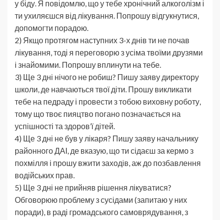
у біду. Я повідомлю, що у тебе хронічний алкоголізм і
ти ухиляєшся від лікування. Попрошу відгукнутися,
допомогти порадою.
2) Якщо протягом наступних 3-х днів ти не почав
лікування, тоді я переговорю з усіма твоїми друзями
і знайомими. Попрошу вплинути на тебе.
3) Ще 3 дні нічого не робиш? Пишу заяву директору
школи, де навчаються твої діти. Прошу викликати
тебе на педраду і провести з тобою виховну роботу,
тому що твоє пияцтво погано позначається на
успішності та здоров’ї дітей.
4) Ще 3 дні не був у лікаря? Пишу заяву начальнику
районного ДАІ, де вказую, що ти сідаєш за кермо з
похмілля і прошу вжити заходів, аж до позбавлення
водійських прав.
5) Ще 3 дні не прийняв рішення лікуватися?
Обговорюю проблему з сусідами (запитаю у них
поради), в раді громадського самоврядування, з