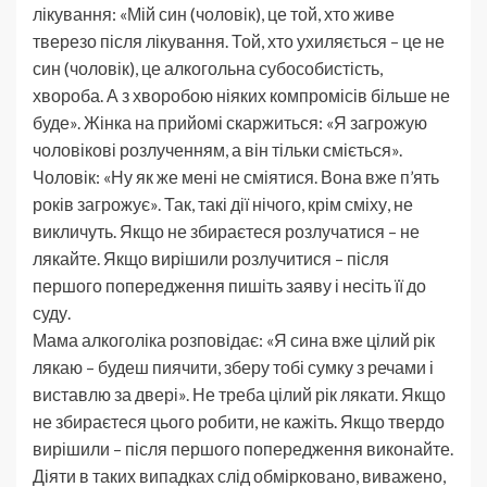
лікування: «Мій син (чоловік), це той, хто живе
тверезо після лікування. Той, хто ухиляється – це не
син (чоловік), це алкогольна субособистість,
хвороба. А з хворобою ніяких компромісів більше не
буде». Жінка на прийомі скаржиться: «Я загрожую
чоловікові розлученням, а він тільки сміється».
Чоловік: «Ну як же мені не сміятися. Вона вже п’ять
років загрожує». Так, такі дії нічого, крім сміху, не
викличуть. Якщо не збираєтеся розлучатися – не
лякайте. Якщо вирішили розлучитися – після
першого попередження пишіть заяву і несіть її до
суду.
Мама алкоголіка розповідає: «Я сина вже цілий рік
лякаю – будеш пиячити, зберу тобі сумку з речами і
виставлю за двері». Не треба цілий рік лякати. Якщо
не збираєтеся цього робити, не кажіть. Якщо твердо
вирішили – після першого попередження виконайте.
Діяти в таких випадках слід обмірковано, виважено,