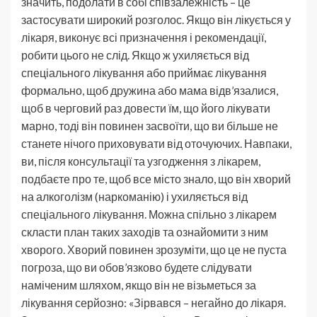
значить, подолати в собі співзалежність – це
застосувати широкий розголос. Якщо він лікується у
лікаря, виконує всі призначення і рекомендації,
робити цього не слід. Якщо ж ухиляється від
спеціального лікування або приймає лікування
формально, щоб дружина або мама відв’язалися,
щоб в черговий раз довести їм, що його лікувати
марно, тоді він повинен засвоїти, що ви більше не
станете нічого приховувати від оточуючих. Навпаки,
ви, після консультації та узгодження з лікарем,
подбаєте про те, щоб все місто знало, що він хворий
на алкоголізм (наркоманію) і ухиляється від
спеціального лікування. Можна спільно з лікарем
скласти план таких заходів та ознайомити з ним
хворого. Хворий повинен зрозуміти, що це не пуста
погроза, що ви обов’язково будете слідувати
наміченим шляхом, якщо він не візьметься за
лікування серйозно: «Зірвався – негайно до лікаря.