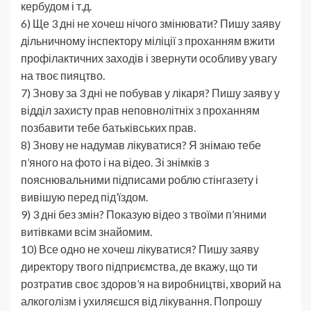
кербудом і т.д.
6) Ще 3 дні не хочеш нічого змінювати? Пишу заяву
дільничному інспектору міліції з проханням вжити
профілактичних заходів і звернути особливу увагу
на твоє пияцтво.
7) Знову за 3 дні не побував у лікаря? Пишу заяву у
відділ захисту прав неповнолітніх з проханням
позбавити тебе батьківських прав.
8) Знову не надумав лікуватися? Я знімаю тебе
п’яного на фото і на відео. Зі знімків з
пояснювальними підписами роблю стінгазету і
вивішую перед під’їздом.
9) 3 дні без змін? Показую відео з твоїми п’яними
витівками всім знайомим.
10) Все одно не хочеш лікуватися? Пишу заяву
директору твого підприємства, де вкажу, що ти
розтратив своє здоров’я на виробництві, хворий на
алкоголізм і ухиляєшся від лікування. Попрошу