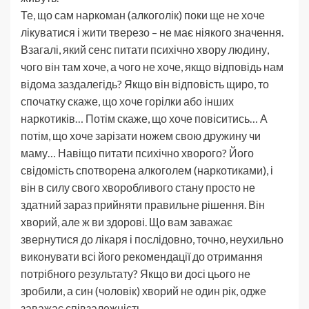
Те, що сам наркоман (алкоголік) поки ще не хоче
лікуватися і жити тверезо – не має ніякого значення.
Взагалі, який сенс питати психічно хвору людину,
чого він там хоче, а чого не хоче, якщо відповідь нам
відома заздалегідь? Якщо він відповість щиро, то
спочатку скаже, що хоче горілки або інших
наркотиків… Потім скаже, що хоче повіситись… А
потім, що хоче зарізати ножем свою дружину чи
маму… Навіщо питати психічно хворого? Його
свідомість спотворена алкоголем (наркотиками), і
він в силу свого хворобливого стану просто не
здатний зараз прийняти правильне рішення. Він
хворий, але ж ви здорові. Що вам заважає
звернутися до лікаря і послідовно, точно, неухильно
виконувати всі його рекомендації до отримання
потрібного результату? Якщо ви досі цього не
зробили, а син (чоловік) хворий не один рік, одже
заважає співзалежність.