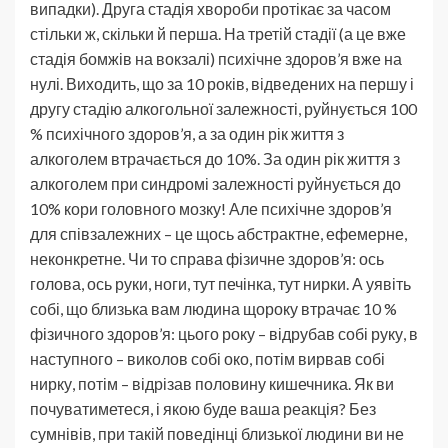
випадки). Друга стадія хвороби протікає за часом
стільки ж, скільки й перша. На третій стадії (а це вже
стадія бомжів на вокзалі) психічне здоров’я вже на
нулі. Виходить, що за 10 років, відведених на першу і
другу стадію алкогольної залежності, руйнується 100
% психічного здоров’я, а за один рік життя з
алкоголем втрачається до 10%. За один рік життя з
алкоголем при синдромі залежності руйнується до
10% кори головного мозку! Але психічне здоров’я
для співзалежних – це щось абстрактне, ефемерне,
неконкретне. Чи то справа фізичне здоров’я: ось
голова, ось руки, ноги, тут печінка, тут нирки. А уявіть
собі, що близька вам людина щороку втрачає 10 %
фізичного здоров’я: цього року – відрубав собі руку, в
наступного – виколов собі око, потім вирвав собі
нирку, потім – відрізав половину кишечника. Як ви
почуватиметеся, і якою буде ваша реакція? Без
сумнівів, при такій поведінці близької людини ви не