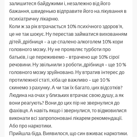
залишитеся байдужими і, незалежно від його
бажання, швиденько відправите його на лікування в
психіатричну лікарню.
Коли ж за рік втрачається 10% психічного здоров’я,
це не так шокує. Ну перестав займатися вихованням
дітей, дрібниця – а це спалено алкоголем 10% кори
головного мозку. Ну не проявляє турботи про
батьків, і це переживемо – втрачено ще 10% сірої
речовини. Ну звільнили з роботи, дрібниця – ще 10 %
головного мозку зруйновано. Ну втратив інтерес до
протилежної статі, хіба це важливо – ще 10 %
скинемо з рахунку. А чи так їх багато, цих відсотків?
Людина на очах у близьких втрачає свою душу, а як
вони реагують? Вони до цих пір не звернулися до
фахівця. А навіть якщо і звернулися, то відмовилися
виконати всі запропоновані лікарем рекомендації.
Або про наркотики.
Прийшла біда. Виявилося, що син вживає наркотики.