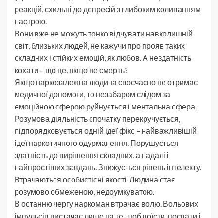
реакцій, схильні до депресій з глибоким коливанням
настрою.
Вони вже не можуть тонко відчувати навколишній
світ, близьких людей, не кажучи про прояв таких
складних і стійких емоцій, як любов. А нездатність
кохати – що це, якщо не смерть?
Якщо наркозалежна людина своєчасно не отримає
медичної допомоги, то незабаром слідом за
емоційною сферою руйнується і ментальна сфера.
Розумова діяльність спочатку перекручується,
підпорядковується одній ідеї фікс – найважливішій
ідеї наркотичного одурманення. Порушується
здатність до вирішення складних, а надалі і
найпростіших завдань. Знижується рівень інтелекту.
Втрачаються особистісні якості. Людина стає
розумово обмеженою, недоумкуватою.
В останню чергу наркоман втрачає волю. Вольових
імпульсів вистачає лише на те, щоб поїсти, поспати і