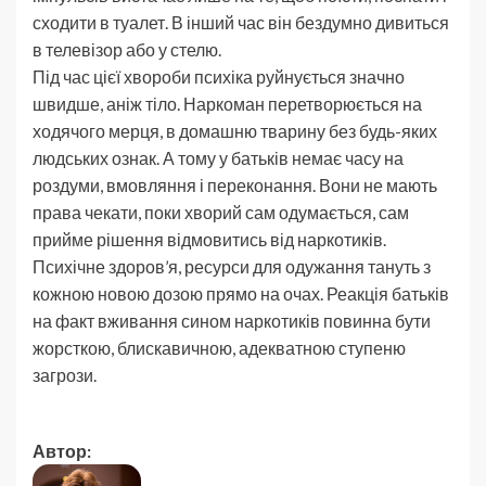
сходити в туалет. В інший час він бездумно дивиться
в телевізор або у стелю.
Під час цієї хвороби психіка руйнується значно
швидше, аніж тіло. Наркоман перетворюється на
ходячого мерця, в домашню тварину без будь-яких
людських ознак. А тому у батьків немає часу на
роздуми, вмовляння і переконання. Вони не мають
права чекати, поки хворий сам одумається, сам
прийме рішення відмовитись від наркотиків.
Психічне здоров’я, ресурси для одужання тануть з
кожною новою дозою прямо на очах. Реакція батьків
на факт вживання сином наркотиків повинна бути
жорсткою, блискавичною, адекватною ступеню
загрози.
Автор: