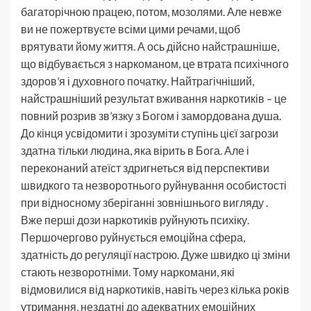
багаторічною працею, потом, мозолями. Але невже
ви не пожертвуєте всіми цими речами, щоб
врятувати йому життя. А ось дійсно найстрашніше,
що відбувається з наркоманом, це втрата психічного
здоров’я і духовного початку. Найтрагічніший,
найстрашніший результат вживання наркотиків – це
повний розрив зв’язку з Богом і замордована душа.
До кінця усвідомити і зрозуміти ступінь цієї загрози
здатна тільки людина, яка вірить в Бога. Але і
переконаний атеїст здригнеться від перспективи
швидкого та незворотнього руйнування особистості
при відносному зберіганні зовнішнього вигляду .
Вже перші дози наркотиків руйнують психіку.
Першочергово руйнується емоційна сфера,
здатність до регуляції настрою. Дуже швидко ці зміни
стають незворотніми. Тому наркомани, які
відмовилися від наркотиків, навіть через кілька років
утримання, нездатні до адекватних емоційних