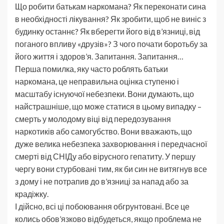
Що робити батькам наркомана? Як переконати сина
в необхідності лікування? Як зробити, щоб не виніс з
будинку останнє? Як вберегти його від в’язниці, від
поганого впливу «друзів»? З чого почати боротьбу за
його життя і здоров’я. Запитання. Запитання…
Перша помилка, яку часто роблять батьки
наркомана, це неправильна оцінка ступеню і
масштабу існуючої небезпеки. Вони думають, що
найстрашніше, що може статися в цьому випадку –
смерть у молодому віці від передозування
наркотиків або самогубство. Вони вважають, що
дуже велика небезпека захворювання і передчасної
смерті від СНІДу або вірусного гепатиту. У першу
чергу вони стурбовані тим, як би син не витягнув все
з дому і не потрапив до в’язниці за напад або за
крадіжку.
І дійсно, всі ці побоювання обгрунтовані. Все це
колись обов’язково відбудеться, якщо проблема не