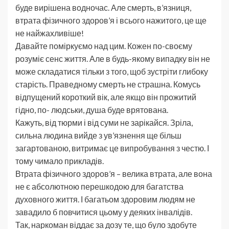
буде вирішена водночас. Але смерть, в’язниця,
втрата фізичного здоров’я і всього нажитого, це ще
не найжахливіше!
Давайте поміркуємо над цим. Кожен по-своєму
розуміє сенс життя. Але в будь-якому випадку він не
може складатися тільки з того, щоб зустріти глибоку
старість. Праведному смерть не страшна. Комусь
відпущений короткий вік, але якщо він прожитий
гідно, по- людськи, душа буде врятована.
Кажуть, від тюрми і від суми не зарікайся. Зріла,
сильна людина вийде з ув’язнення ще більш
загартованою, витримає це випробування з честю. І
тому чимало прикладів.
Втрата фізичного здоров’я – велика втрата, але вона
не є абсолютною перешкодою для багатства
духовного життя. І багатьом здоровим людям не
завадило б повчитися цьому у деяких інвалідів.
Так, наркоман віддає за дозу те, що було здобуте