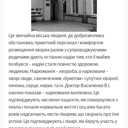
Це звичайна міська лікарня, де доброзичлива
обстановка, привітний персонал і комфортне
розміщення хворих разом з супроводжуючими
родичами дають останню надію тим, хто її майже
позбувся – надію стати повністю здоровою
людиною. Наркоманія – хвороба, а наркомани –
хворі люди, з величезним «букетом» супутніх хвороб:
печінка, серце, нирки, та ін. Доктор Василенко В.І.
наочно показав – наркоманія виліковна. Це
підтверджують численні пацієнти, які повернулися з
пекла і почали нормальне життя і ось вже багато
років надсилають листи лікарям, що свідчать про їхні
успіхи. Це підтверджують і лікарі, які беруть участь у