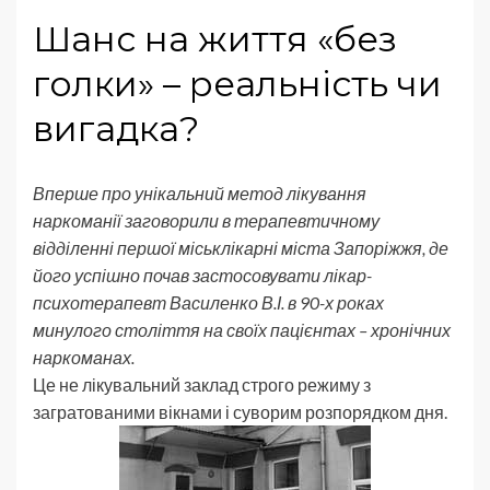
Шанс на життя «без
голки» – реальність чи
вигадка?
Вперше про унікальний метод лікування
наркоманії заговорили в терапевтичному
відділенні першої міськлікарні міста Запоріжжя, де
його успішно почав застосовувати лікар-
психотерапевт Василенко В.І. в 90-х роках
минулого століття на своїх пацієнтах – хронічних
наркоманах.
Це не лікувальний заклад строго режиму з
загратованими вікнами і суворим розпорядком дня.