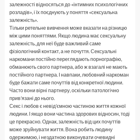
залежності відносяться до «інтимних психологічних
розладів», і їх поєднують у поняття «сексуальна
залежність».
Тільки ретельне вивчення може вказати на різницю
між цими поняттями. Якщо людина має сексуальну
залежність, для неї буде важливий саме
фізіологічний контакт, а не почуття. Сексуальні
наркомани постійно переглядають порнографію,
обманюють свого партнера, або ж взагалі не мають
постійного партнера. І навпаки, любовний наркоман
буде бажати саме почуттів від конкретної людини.
Часто вони вірні партнеру, оскільки патологічно
прив’язані до нього.
Секс і любов є невід’ємною частиною життя кожної
людини. І якщо вони частина здорових відносин, тоді
це прекрасно. Однак, залежність від цих почуттів
може зруйнувати життя. Вона робить людину
одержимою, і нездатною виконувати очевидні