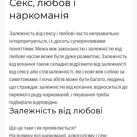
Секс, любов і
наркоманія
Залежність від сексу і любові часто неправильно
інтерпретуються, і є досить суперечливими
поняттями. Межа між закоханістю і залежністю від
любові часом може бути дуже розмитою. Залежність
від кохання також складно відрізнити від залежності
від сексу або співзалежності, які схожі між собою за
симптомами. І хоча збігів може бути багато, людина,
що страждає залежністю від кохання, відноситься до
окремого роду наркоманій, і лікування треба
підбирати відповідне.
Залежність від любові
Що це таке і як проявляється?
На відміну від наркоманії, алкоголізму і секс