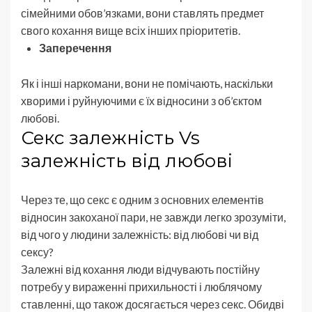
сімейними обов’язками, вони ставлять предмет
свого кохання вище всіх інших пріоритетів.
Заперечення
Як і інші наркомани, вони не помічають, наскільки
хворими і руйнуючими є їх відносини з об’єктом
любові.
Секс залежність Vs
залежність від любові
Через те, що секс є одним з основних елементів
відносин закоханої пари, не завжди легко зрозуміти,
від чого у людини залежність: від любові чи від
сексу?
Залежні від кохання люди відчувають постійну
потребу у вираженні прихильності і люблячому
ставленні, що також досягається через секс. Обидві