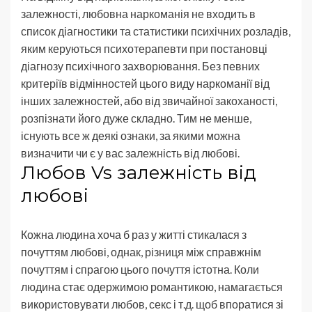
залежності, любовна наркоманія не входить в
список діагностики та статистики психічних розладів,
яким керуються психотерапевти при постановці
діагнозу психічного захворювання. Без певних
критеріїв відмінностей цього виду наркоманії від
інших залежностей, або від звичайної закоханості,
розпізнати його дуже складно. Тим не менше,
існують все ж деякі ознаки, за якими можна
визначити чи є у вас залежність від любові.
Любов Vs залежність від
любові
Кожна людина хоча б раз у житті стикалася з
почуттям любові, однак, різниця між справжнім
почуттям і спрагою цього почуття істотна. Коли
людина стає одержимою романтикою, намагається
використовувати любов, секс і т.д. щоб впоратися зі