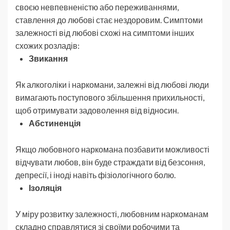
своєю невпевненістю або переживаннями,
ставлення до любові стає нездоровим. Симптоми
залежності від любові схожі на симптоми інших
схожих розладів:
Звикання
Як алкоголіки і наркомани, залежні від любові люди
вимагають поступового збільшення прихильності,
щоб отримувати задоволення від відносин.
Абстиненція
Якщо любовного наркомана позбавити можливості
відчувати любов, він буде страждати від безсоння,
депресії, і іноді навіть фізіологічного болю.
Ізоляція
У міру розвитку залежності, любовним наркоманам
складно справлятися зі своїми робочими та