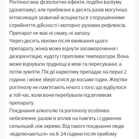
Рогіпнол має фізіологічні ефекти, подібні валіуму
(діазепаму), але приблизно в десять разів могутніші.
Інтоксикація зазвичай асоціюється з порушеннями
сприйняття дійсності і моторно-рухових рефлексів.
Препарат не має ні смаку, ні запаху.
Через десять хвилин після вживання цього
препарату, жінка може відчути запаморочення і
дезорієнтацію, нудоту і припливи температури. Вона
може відчувати труднощі в мові та пересуванні, а
потім зумліти. Пік дії наркотику припадає на перші 2
години, і може зберігатися до восьми годин. Жертви
рогіпнолу не пам’ятають нічого з того, що відбулося
в той час, коли вони перебували під впливом
препарату.
Поєднання алкоголю та рогіпнолу особливо
небезпечне, разом їх вплив на пам’ять і судження
сильніший, ніж окремо. Від такого поєднання люди
«відключаються» на 8-24 години після прийому