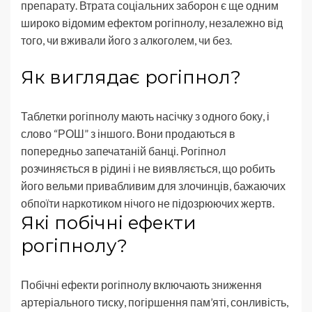
препарату. Втрата соціальних заборон є ще одним
широко відомим ефектом рогіпнолу, незалежно від
того, чи вживали його з алкоголем, чи без.
Як виглядає рогіпнол?
Таблетки рогіпнолу мають насічку з одного боку, і
слово “РОШ” з іншого. Вони продаються в
попередньо запечатаній банці. Рогіпнол
розчиняється в рідині і не виявляється, що робить
його вельми привабливим для злочинців, бажаючих
обпоїти наркотиком нічого не підозрюючих жертв.
Які побічні ефекти
рогіпнолу?
Побічні ефекти рогіпнолу включають зниження
артеріального тиску, погіршення пам’яті, сонливість,