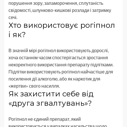
порушення зору, запаморочення, сплутаність
свідомості, шлунково-кишкові розлади і затримку
сечі.
Хто використовує рогіпнол
і як?
В значній мірі рогіпнол використовують дорослі,
хоча останнім часом спостерігається зростання
некоректного використання препарату підлітками.
Підлітки використовують рогіпнол найчастіше для
посилення дії алкоголю, або як наркотик для
«жертви» свого насилля.
Як захистити себе від
«друга згвалтувань»?
Рогіпнол не єдиний препарат, який
використовується у випадках насильства щодо