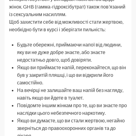
жінок. GHB (гамма-гідроксібутрат) також пов’язаний
із сексуальним насиллям.
Щоб захистити себе від можливості стати жертвою,
необхідно бути в курсі і зберігати пильність:
Будьте обережні, приймаючи напої від людини,
яку ви не дуже добре знаєте, або знаєте
недостатньо довго, щоб довіряти.
Якщо ви приймаєте напій, переконайтеся, що він
був у закритій пляшці, і що ви відкрили його
самостійно.
На вечірці не залишайте ваш напій без нагляду,
навіть якщо ви йдете в туалет.
Повідомте іншим жінкам про те, що ви знаєте про
наслідки цього небезпечного наркотику.
Якщо ви думаєте, що ви стали жертвою, негайно
зверніться до правоохоронних органів та до
лікаря.