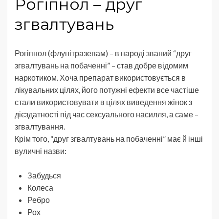
Рогіпнол – друг
згвалтувань
Рогіпнол (флунітразепам) – в народі званий “друг
згвалтувань на побаченні” – став добре відомим
наркотиком. Хоча препарат використовується в
лікувальних цілях, його потужні ефекти все частіше
стали використовувати в цілях виведення жінок з
дієздатності під час сексуального насилля, а саме –
згвалтування.
Крім того, “друг згвалтувань на побаченні” має й інші
вуличні назви:
Забудься
Колеса
Ребро
Рох