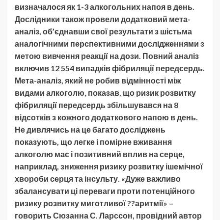
визначалося як 1-3 алкогольних напоя в день.
Дослідники також провели додатковий мета-
аналіз, об’єднавши свої результати з шістьма
аналогічними перспективними дослідженнями з
метою вивчення реакції на дози. Повний аналіз
включив 12 554 випадків фібриляції передсердь.
Мета-аналіз, який не робив відмінності між
видами алкоголю, показав, що ризик розвитку
фібриляції передсердь збільшувався на 8
відсотків з кожного додаткового напою в день.
Не дивлячись на це багато досліджень
показують, що легке і помірне вживання
алкоголю має і позитивний вплив на серце,
наприклад, зниження ризику розвитку ішемічної
хвороби серця та інсульту. «Дуже важливо
збалансувати ці переваги проти потенційного
ризику розвитку миготливої ??аритмії» –
говорить Сюзанна С. Ларссон, провідний автор