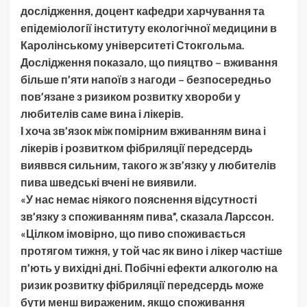
дослідження, доцент кафедри харчування та
епідеміології інституту екологічної медицини в
Каролінському університеті Стокгольма.
Дослідження показало, що пияцтво – вживання
більше п’яти напоїв з нагоди – безпосередньо
пов’язане з ризиком розвитку хвороби у
любителів саме вина і лікерів.
І хоча зв’язок між помірним вживанням вина і
лікерів і розвитком фібриляції передсердь
вияввся сильним, такого ж зв’язку у любителів
пива шведські вчені не виявили.
«У нас немає ніякого пояснення відсутності
зв’язку з споживанням пива”, сказала Ларссон.
«Цілком імовірно, що пиво споживається
протягом тижня, у той час як вино і лікер частіше
п’ють у вихідні дні. Побічні ефекти алкоголю на
ризик розвитку фібриляції передсердь може
бути менш вираженим, якщо споживання