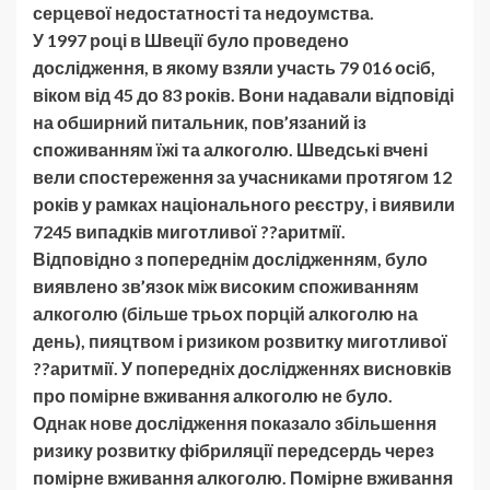
серцевої недостатності та недоумства.
У 1997 році в Швеції було проведено
дослідження, в якому взяли участь 79 016 осіб,
віком від 45 до 83 років. Вони надавали відповіді
на обширний питальник, пов’язаний із
споживанням їжі та алкоголю. Шведські вчені
вели спостереження за учасниками протягом 12
років у рамках національного реєстру, і виявили
7245 випадків миготливої ??аритмії.
Відповідно з попереднім дослідженням, було
виявлено зв’язок між високим споживанням
алкоголю (більше трьох порцій алкоголю на
день), пияцтвом і ризиком розвитку миготливої
??аритмії. У попередніх дослідженнях висновків
про помірне вживання алкоголю не було.
Однак нове дослідження показало збільшення
ризику розвитку фібриляції передсердь через
помірне вживання алкоголю. Помірне вживання