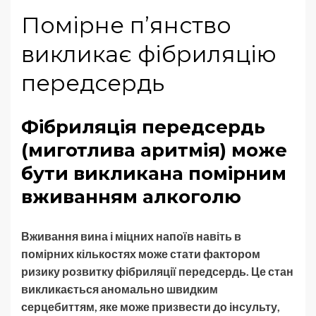
Помірне п’янство
викликає фібриляцію
передсердь
Фібриляція передсердь
(миготлива аритмія) може
бути викликана помірним
вживанням алкоголю
Вживання вина і міцних напоїв навіть в
помірних кількостях може стати фактором
ризику розвитку фібриляції передсердь. Це стан
викликається аномально швидким
серцебиттям, яке може призвести до інсульту,