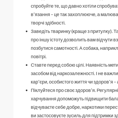
спробуйте те, що давно хотіли спробува
в’язання – це так захоплююче, а малюва
творчі здібності.
Заведіть тваринку (краще з притулку). Та
про іншу істоту дозволить вам відчути в
позбутися самотності. А собака, наприкл
повітрі.
Ставте перед собою цілі. Наявність мет
засобом від наркозалежності. І не важли
кар’єри, особистого життя чи здоров’я –
Піклуйтеся про своє здоров’я. Регулярні
харчування допоможуть підвищити баланс
відчуваєте себе добре, наркотики перес
ви застосовуєте зусиль для підтримки з