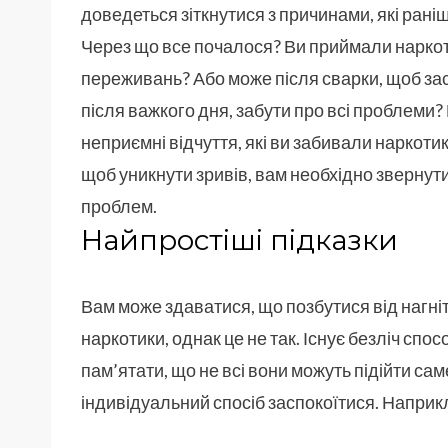
доведеться зіткнутися з причинами, які рані
Через що все почалося? Ви приймали наркот
переживань? Або може після сварки, щоб зас
після важкого дня, забути про всі проблеми? 
неприємні відчуття, які ви забивали наркотик
щоб уникнути зривів, вам необхідно звернут
проблем.
Найпростіші підказки
Вам може здаватися, що позбутися від нагні
наркотики, однак це не так. Існує безліч спо
пам’ятати, що не всі вони можуть підійти са
індивідуальний спосіб заспокоїтися. Наприк