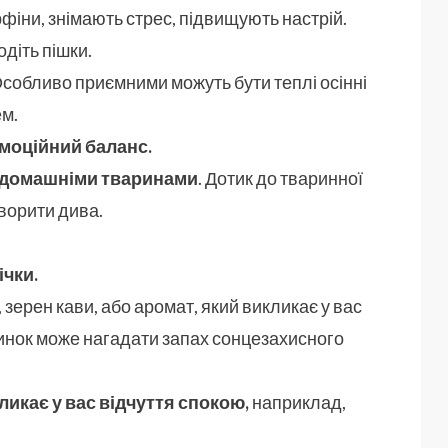
іни, знімають стрес, підвищують настрій.
одіть пішки.
собливо приємними можуть бути теплі осінні
ем.
емоційний баланс.
 домашніми тваринами
. Дотик до тваринної
творити дива.
ічки.
, зерен кави, або аромат, який викликає у вас
чинок може нагадати запах сонцезахисного
кликає у вас відчуття спокою,
наприклад,