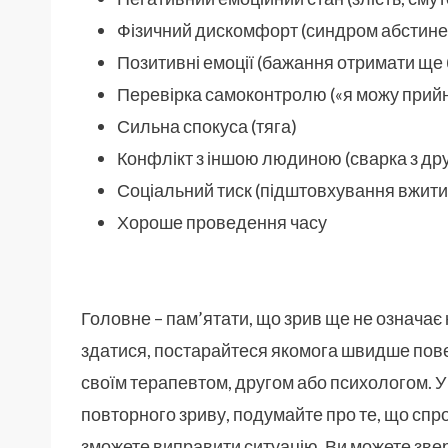
Фізичний дискомфорт (синдром абстиненц
Позитивні емоції (бажання отримати ще
Перевірка самоконтролю («я можу прийня
Сильна спокуса (тяга)
Конфлікт з іншою людиною (сварка з д
Соціальний тиск (підштовхування вжити 
Хороше проведення часу
Головне – пам’ятати, що зрив ще не означає 
здатися, постарайтеся якомога швидше пове
своїм терапевтом, другом або психологом. У
повторного зриву, подумайте про те, що спров
зможете виправити ситуацію. Ви можете звер