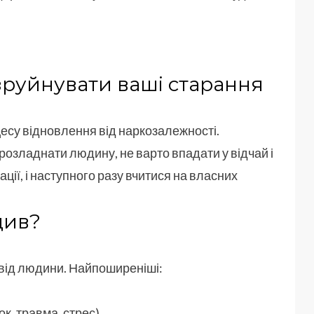
зруйнувати ваші старання
есу відновлення від наркозалежності.
розладнати людину, не варто впадати у відчай і
ції, і наступного разу вчитися на власних
див?
 від людини. Найпоширеніші:
ок, травма, стрес)