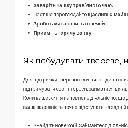
Заваріть чашку трав’яного чаю.
Частіше переглядайте
щасливі сімейні
Зробіть масаж шиї та плечей.
Прийміть гарячу ванну.
Як побудувати тверезе,
Для підтримки тверезого життя, людина пов
підтримувати свої інтереси, займатися діяль
Коли ваше життя наповнене діяльністю, що да
ваша залежність почне відступати на задній 
Знайдіть нове хобі. Займайтеся діяльніс