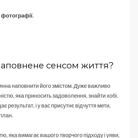
 фотографії.
 наповнене сенсом життя?
инна наповнити його змістом. Дуже важливо
ністю, яка приносить задоволення, знайти хобі.
є результат, і у вас присутнє відчуття мети,
план.
тю, яка вимагає вашого творчого підходу і уяви,