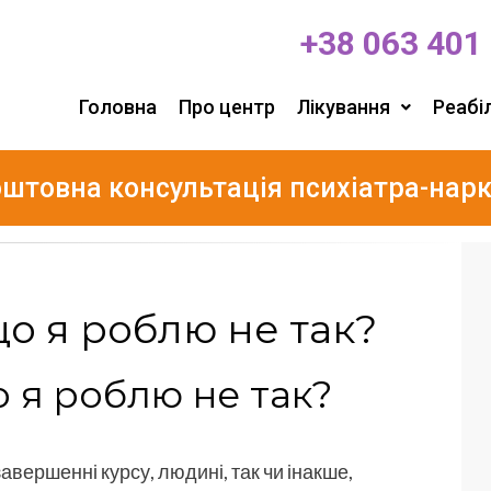
+38 063 401
Головна
Про центр
Лікування
Реабіл
штовна консультація психіатра-нар
о я роблю не так?
 я роблю не так?
 завершенні курсу, людині, так чи інакше,