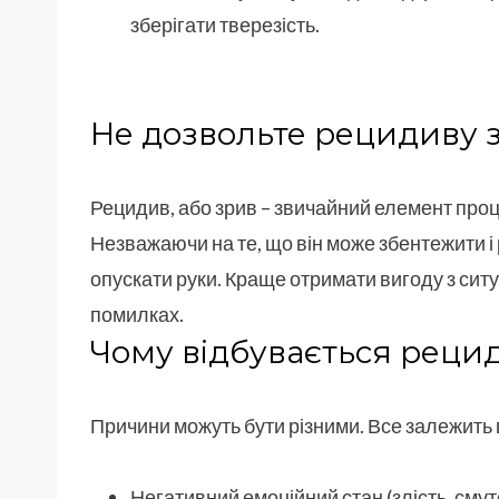
зберігати тверезість.
Не дозвольте рецидиву 
Рецидив, або зрив – звичайний елемент проц
Незважаючи на те, що він може збентежити і 
опускати руки. Краще отримати вигоду з ситуа
помилках.
Чому відбувається реци
Причини можуть бути різними. Все залежить
Негативний емоційний стан (злість, смут