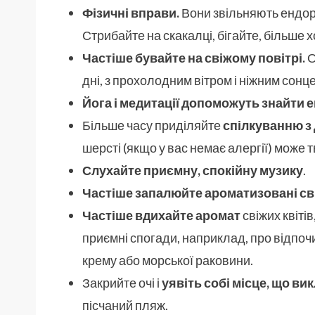
Фізичні вправи.
Вони звільняють ендорф
Стрибайте на скакалці, бігайте, більше х
Частіше бувайте на свіжому повітрі.
О
дні, з прохолодним вітром і ніжним сонц
Йога і медитації допоможуть знайти 
Більше часу приділяйте
спілкуванню з
шерсті (якщо у вас немає алергії) може 
Слухайте приємну, спокійну музику
.
Частіше запалюйте ароматизовані св
Частіше вдихайте аромат
свіжих квітів
приємні спогади, наприклад, про відпо
крему або морської раковини.
Закрийте очі і
уявіть собі місце, що ви
пісчаний пляж.