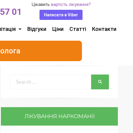
Цікавить
вартість лікування?
 57 01
Написати в Viber
ітація
Відгуки
Ціни
Статті
Контакти
колога
ЛІКУВАННЯ НАРКОМАНІЇ