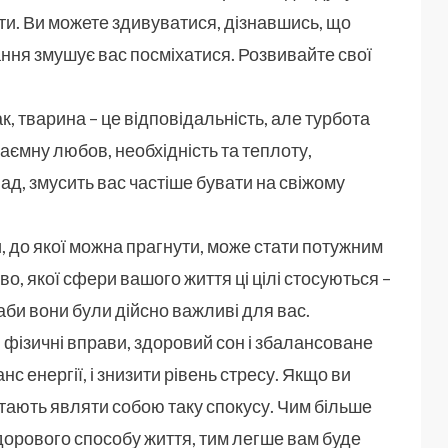
ти. Ви можете здивуватися, дізнавшись, що
ння змушує вас посміхатися. Розвивайте свої
к, тварина – це відповідальність, але турбота
заємну любов, необхідність та теплоту,
ад, змусить вас частіше бувати на свіжому
и, до якої можна прагнути, може стати потужним
во, якої сфери вашого життя ці цілі стосуються –
 аби вони були дійсно важливі для вас.
 фізичні вправи, здоровий сон і збалансоване
 енергії, і знизити рівень стресу. Якщо ви
тають являти собою таку спокусу. Чим більше
дорового способу життя, тим легше вам буде