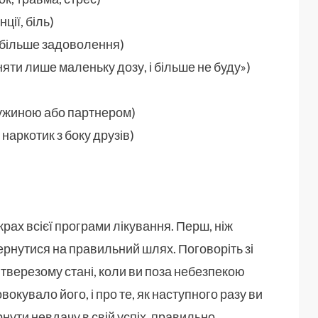
ії, біль)
 більше задоволення)
ти лише маленьку дозу, і більше не буду»)
ружиною або партнером)
наркотик з боку друзів)
крах всієї програми лікування. Перш, ніж
рнутися на правильний шлях. Поговоріть зі
 тверезому стані, коли ви поза небезпекою
окувало його, і про те, як наступного разу ви
нути невдачу в свій успіх, правильно