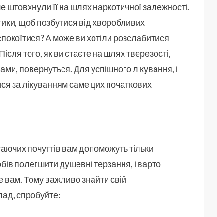
ше штовхнули її на шлях наркотичної залежності.
ики, щоб позбутися від хворобливих
покоїтися? А може ви хотіли розслабитися
Після того, як ви стаєте на шлях тверезості,
ами, повернуться. Для успішного лікування, і
ися за лікуванням саме цих початкових
таючих почуттів вам допоможуть тільки
собів полегшити душевні терзання, і варто
ме вам. Тому важливо знайти свій
лад, спробуйте: