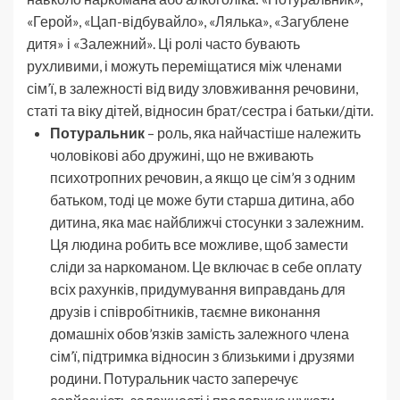
«Герой», «Цап-відбувайло», «Лялька», «Загублене
дитя» і «Залежний». Ці ролі часто бувають
рухливими, і можуть переміщатися між членами
сім’ї, в залежності від виду зловживання речовини,
статі та віку дітей, відносин брат/сестра і батьки/діти.
Потуральник
– роль, яка найчастіше належить
чоловікові або дружині, що не вживають
психотропних речовин, а якщо це сім’я з одним
батьком, тоді це може бути старша дитина, або
дитина, яка має найближчі стосунки з залежним.
Ця людина робить все можливе, щоб замести
сліди за наркоманом. Це включає в себе оплату
всіх рахунків, придумування виправдань для
друзів і співробітників, таємне виконання
домашніх обов’язків замість залежного члена
сім’ї, підтримка відносин з близькими і друзями
родини. Потуральник часто заперечує