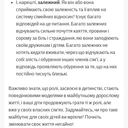
І, нарешті,
залежний
. Як він або вона
сприймають свою залежність та її вплив на
систему сімейних відносин? Існує багато
відповідей на це питання. Багато залежних
відчувають сильне почуття каяття, провини і
сорому за біль і страждання, які вони заподіюють
своїм дружинам і дітям. Багато залежних не
хотять кидати вживати, через що відчувають на
собі злість і обурення інших членів сім’ї, а у
відповідь проявляють обурення за те, що на них
постійно тиснуть близькі.
Важливо знати, що ролі, засвоєні в дитинстві, стають
поведінковими моделями в майбутньому дорослому
житті, і ваші діти продовжують грати ті ж ролі, але
вже у своїх власних сім’ях. Задумайтесь, чи про таке
майбутнє для своїх дітей ви мріяли? Почніть
змінювати своє життя негайно!