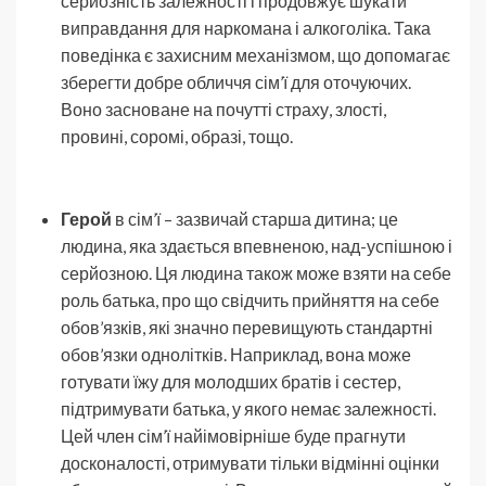
серйозність залежності і продовжує шукати
виправдання для наркомана і алкоголіка. Така
поведінка є захисним механізмом, що допомагає
зберегти добре обличчя сім’ї для оточуючих.
Воно засноване на почутті страху, злості,
провині, соромі, образі, тощо.
Герой
в сім’ї – зазвичай старша дитина; це
людина, яка здається впевненою, над-успішною і
серйозною. Ця людина також може взяти на себе
роль батька, про що свідчить прийняття на себе
обов’язків, які значно перевищують стандартні
обов’язки однолітків. Наприклад, вона може
готувати їжу для молодших братів і сестер,
підтримувати батька, у якого немає залежності.
Цей член сім’ї найімовірніше буде прагнути
досконалості, отримувати тільки відмінні оцінки