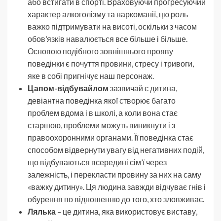
або встигати в спорті. Враховуючи прогресуючий
характер алкоголізму та наркоманії, цю роль
важко підтримувати на висоті, оскільки з часом
обов’язків навалюється все більше і більше.
Основою подібного зовнішнього прояву
поведінки є почуття провини, стресу і тривоги,
яке в собі пригнічує наш персонаж.
Цапом-відбувайлом
зазвичай є дитина,
девіантна поведінка якої створює багато
проблем вдома і в школі, а коли вона стає
старшою, проблеми можуть виникнути і з
правоохоронними органами. Її поведінка стає
способом відвернути увагу від негативних подій,
що відбуваються всередині сім’ї через
залежність, і перекласти провину за них на саму
«важку дитину». Ця людина завжди відчуває гнів і
обурення по відношенню до того, хто зловживає.
Лялька
– це дитина, яка використовує виставу,