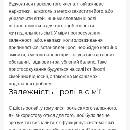
будуватися навколо того члена, який вживає
наркотики і алкоголь, з метою захистити його, або
убезпечити дітей. Іншими словами ці ролі
встановлюються для того, щоб зберегти
життєдіяльність сім’ї. У міру прогресування
залежності, або, навпаки, коли зловживання
припиняється, встановлені ролі необхідно негайно
змінити, з метою наново пристосуватися до нових
обставин, і відновити загублений баланс. Таке
пристосовування будується на силі і стійкості
сімейних відносин, а також на механізмах
подолання проблем.
Залежність і ролі в сім’ї
Є шість ролей, у тому числі роль самого залежного,
які використовуються для того, щоб було легше
зрозуміти і визначити, як функціонує система сім’ї
навколо наркомана або алкоголіка: «Потуральник»,