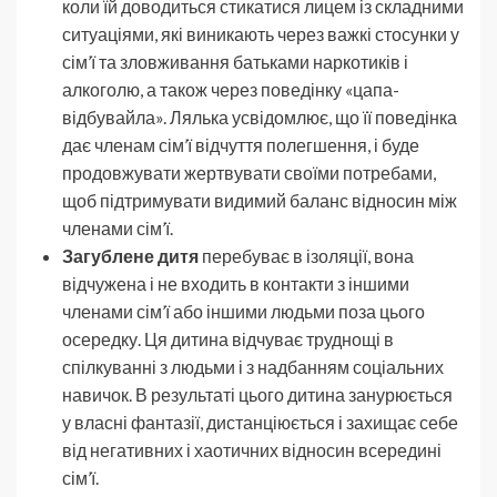
коли їй доводиться стикатися лицем із складними
ситуаціями, які виникають через важкі стосунки у
сім’ї та зловживання батьками наркотиків і
алкоголю, а також через поведінку «цапа-
відбувайла». Лялька усвідомлює, що її поведінка
дає членам сім’ї відчуття полегшення, і буде
продовжувати жертвувати своїми потребами,
щоб підтримувати видимий баланс відносин між
членами сім’ї.
Загублене дитя
перебуває в ізоляції, вона
відчужена і не входить в контакти з іншими
членами сім’ї або іншими людьми поза цього
осередку. Ця дитина відчуває труднощі в
спілкуванні з людьми і з надбанням соціальних
навичок. В результаті цього дитина занурюється
у власні фантазії, дистанціюється і захищає себе
від негативних і хаотичних відносин всередині
сім’ї.