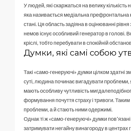
У людей, які скаржаться на велику кількість 
яка називається медіальна префронтальна к
стані. Ця область задіяна в оцінюванні рівн
немов існує особливий генератор в голові. В
кріслі, тобто перебувати в спокійній обстано
Думки, які самі собою у
Такі «само-генеруючі» думки цілком здатні 
суті, людина починає вигадувати проблеми, я
мають особливу чутливість мигдалеподібного 
формування почуття страху і тривоги. Таким
проблеми, а й стають ними одержимі.
Однак ті ж «само-генеруючі» думки пов’язані
затримувати негайну винагороду в центрах 