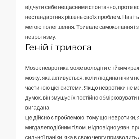
відчути себе нещасними спонтанно, проте в
нестандартних рішень своїх проблем. Навіть 
метою полегшення. Тривале самокопання і за
невротизму.
Геній і тривога
Мозок невротика може володіти стійким «ре
мозку, яка активується, коли людина нічим 
частиною цієї системи. Якщо невротики не м
думок, він змушує їх постійно обмірковувати 
вигадана.
Це дійсно є проблемою, тому що невротики, 
мигдалеподібним тілом. Відповідно уявні п
сильної паніки, яка в свою чергу призводить