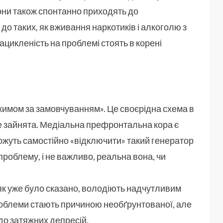
они також спонтанно приходять до
до таких, як вживання наркотиків і алкоголю з
цикленість на проблемі стоять в корені
жимом за замовчуванням». Це своєрідна схема в
не зайнята. Медіальна префронтальна кора є
ожуть самостійно «відключити» такий генератор
проблему, і не важливо, реальна вона, чи
як уже було сказано, володіють надчутливим
роблеми стають причиною необґрунтованої, але
 до затяжних депресій.