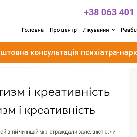
+38 063 401
Головна
Про центр
Лікування
Реабіл
штовна консультація психіатра-нар
изм і креативність
зм і креативність
ей в тій чи іншій мірі страждали залежністю, чи