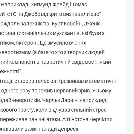
д. Наприклад, Зигмунд Фрейд і Томас
йтс і Стів Джобс відкрито визнавали свої
раждали залежністю: Курт Кобейн, Дженіс
тина тих геніальних музикантів, які були з
тиком, як героїн. Це змусило вчених
, невротизмом (а багато хто з творчих людей
ний компонент в невротичній свідомості, який
ежності?
ації, створив телескоп і розвивав математичні
, і одного разу пережив нервовий зрив. У цьому
юдей-невротиків. Чарльз Дарвін, наприклад,
ового тракту, коли відчував сильний стрес.
переживав панічні атаки. А Вінстона Черчілля,
хоплювали важкі напади депресії.