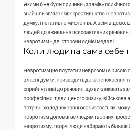
Якими б не були причини «зламів» психічног
знайшли зв’язок між креативністю і невротиз
думку, і негативне мислення. А всім відомо, 
людей до вживання психоактивних речовин. Д
невротизм – дві сторони однієї медалі.
Коли людина сама себе 
Невротизм (не плутати з неврозом) є рисою 
власні думки, призводить до занепокоєння та
сприйнятливі до речовин, що викликають зал
професіями підвищеного ризику, військова а
потрібні холоднокровні особистості, які можу
невротизм допомагає людям творчих професі
невротизму, творчі люди набирають більше бал