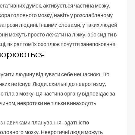
негативних думок, активується частина мозку,
ора головного мозку, навіть у розслабленому
я загрози людині. Іншими словами, у таких людей
они можуть просто лежати на ліжку, або сидіти в
вці, як раптом їх охоплює почуття занепокоєння.
творюються
змусити людину відчувати себе нещасною. По
ких не існує. Люди, схильні до невротизму,
тіла в мозку. Ця частина органу відповідає за
 чином, невротики не тільки винаходять
 з навичками планування і здатністю
головного мозку. Невротичні люди можуть