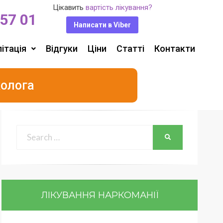
Цікавить
вартість лікування?
 57 01
Написати в Viber
ітація
Відгуки
Ціни
Статті
Контакти
колога
ЛІКУВАННЯ НАРКОМАНІЇ