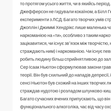
то протягом усього життя, чи в якийсь періо
Джефферсон не гидували кокаїном, а Білл Ге
експерименти з ЛСД. Багато творчих умів ст
Джоплін і Джиммі Хендрікс лише маленька час
наркоманією на «ти», особливо з таким нарко
зацікавитися, чи існує зв’язок між творчістю
страждають ним) і наркоманією. Чи існує пев
робить людину більш сприйнятливою до зал
Сер Ісаак Ньютон сформулював закони гравіт
теорії. Він був схильний до нападів депресії
сенсі Ньютон був схожий на інших творчих л
страждав нудотою і розладом шлунково-кишк
Багато сучасних вчених припускають, що він 
функціонального алкоголіка, час від часу о