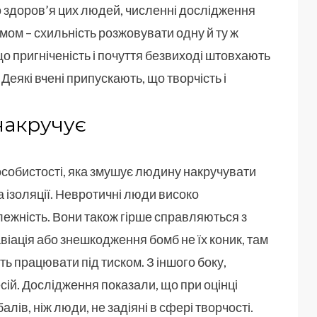
о здоров’я цих людей, численні дослідження
мом – схильність розжовувати одну й ту ж
що пригніченість і почуття безвиході штовхають
еякі вчені припускають, що творчість і
накручує
особистості, яка змушує людину накручувати
 ізоляції. Невротичні люди високо
ежність. Вони також гірше справляються з
віація або знешкодження бомб не їх коник, там
ть працювати під тиском. З іншого боку,
й. Дослідження показали, що при оцінці
ів, ніж люди, не задіяні в сфері творчості.