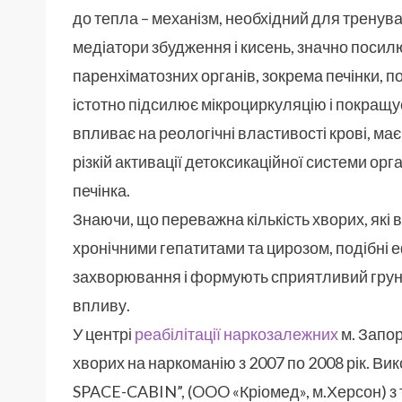
до тепла – механізм, необхідний для тренува
медіатори збудження і кисень, значно посил
паренхіматозних органів, зокрема печінки, 
істотно підсилює мікроциркуляцію і покращує
впливає на реологічні властивості крові, 
різкій активації детоксикаційної системи ор
печінка.
Знаючи, що переважна кількість хворих, які
хронічними гепатитами та цирозом, подібні 
захворювання і формують сприятливий гру
впливу.
У центрі
реабілітації наркозалежних
м. Запо
хворих на наркоманію з 2007 по 2008 рік. В
SPACE-CABIN”, (OOO «Кріомед», м.Херсон) з т