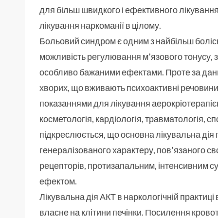
для більш швидкого і ефективного лікування 
лікування наркоманії в цілому.
Больовий синдром є одним з найбільш болісн
можливість регулювання м’язового тонусу, зн
особливо бажаними ефектами. Проте за дани
хворих, що вживають психоактивні речовини
показаннями для лікування аерокріотерапіє
косметологія, кардіологія, травматологія, с
підкреслюється, що основна лікувальна дія
генералізованого характеру, пов’язаного с
рецепторів, протизапальним, інтенсивним 
ефектом.
Лікувальна дія АКТ в наркологічній практиц
власне на клітини печінки. Посилення кровото