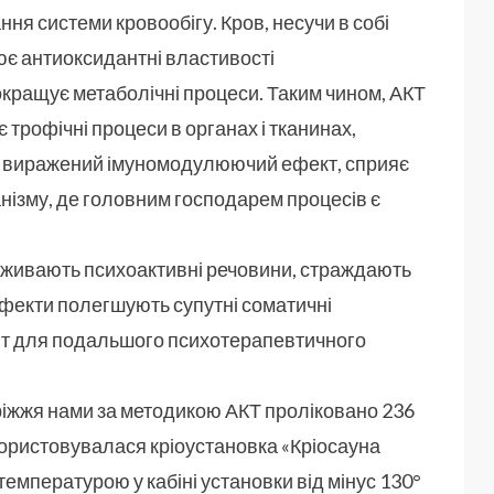
ння системи кровообігу. Кров, несучи в собі
ює антиоксидантні властивості
покращує метаболічні процеси. Таким чином, АКТ
 трофічні процеси в органах і тканинах,
має виражений імуномодулюючий ефект, сприяє
ганізму, де головним господарем процесів є
 вживають психоактивні речовини, страждають
ефекти полегшують супутні соматичні
нт для подальшого психотерапевтичного
ріжжя нами за методикою АКТ проліковано 236
икористовувалася кріоустановка «Кріосауна
емпературою у кабіні установки від мінус 130°