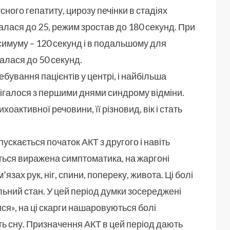
сного гепатиту, цирозу печінки в стадіях
алася до 25, режим зростав до 180 секунд. При
симуму – 120 секунд і в подальшому для
лася до 50 секунд.
ування пацієнтів у центрі, і найбільша
бігалося з першими днями синдрому відміни.
активної речовини, її різновид, вік і стать
ускається початок АКТ з другого і навіть
ється виражена симптоматика, на жаргоні
’язах рук, ніг, спини, попереку, живота. Ці болі
альний стан. У цей період думки зосереджені
я», на ці скарги нашаровуються болі
сть сну. Призначення АКТ в цей період дають