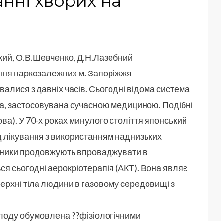
нні хворих на
кий, О.В.Шевченко, Д.Н.Лазебний
ання наркозалежних м. Запоріжжя
алися з давніх часів. Сьогодні відома система
па, застосовувана сучасною медициною. Подібні
анова). У 70-х роках минулого століття японський
 лікування з використанням наднизьких
довники продовжують впроваджувати в
ся сьогодні аерокріотерапія (АКТ). Вона являє
рхні тіла людини в газовому середовищі з
лоду обумовлена ??фізіологічними