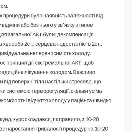
том.
 процедури була наявність залежності від
ідміни або без нього у зв’язку з типом
ля загальної АКТ були: декомпенсація
хвороба 2ст., серцева недостатність 2ст.,
ндивідуальна непереносимість холоду.
є принцип дії екстремальної АКТ, щоб
традиційне лікування холодом. Важливо
 від поверхні тіла настільки стресова, що
ки системою терморегуляції, скільки усіма
екомфортні відчуття холоду у пацієнта швидко
унд, курс складався, як правило, з 10-20
е наростання тривалості процедур на 10-20