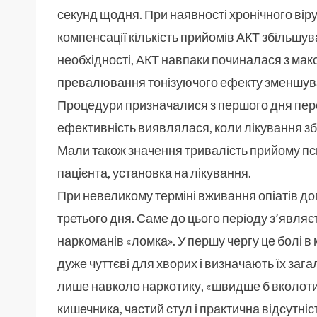
секунд щодня. При наявності хронічного віру
компенсації кількість прийомів АКТ збільшув
необхідності, АКТ навпаки починалася з мак
превалювання тонізуючого ефекту зменшува
Процедури призначалися з першого дня переб
ефективність виявлялася, коли лікування з
Мали також значення тривалість прийому психо
пацієнта, установка на лікування.
При невеликому терміні вживання опіатів доп
третього дня. Саме до цього періоду з’явля
наркоманів «ломка». У першу чергу це болі в м
дуже чуттєві для хворих і визначають їх заг
лише навколо наркотику, «швидше б вколотис
кишечника, частий стул і практична відсутні