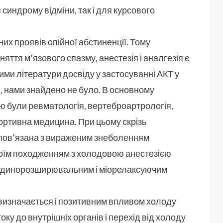
синдрому відміни, так і для курсового
их проявів опійної абстиненції. Тому
яття м’язового спазму, анестезія і аналгезія є
ми літератури досвіду у застосуванні АКТ у
, нами знайдено не було. В основному
ю були ревматологія, вертеброартрологія,
портивна медицина. При цьому скрізь
 пов’язана з вираженим знеболенням
воїм походженням з холодовою анестезією
судинорозширювальним і міорелаксуючим
і визначається і позитивним впливом холоду
ку до внутрішніх органів і перехід від холоду