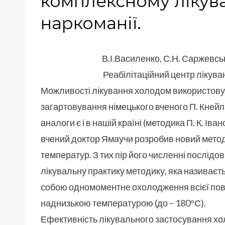
комплексному лікува
наркоманії.
В.І.Василенко, С.Н. Саржевсь
Реабілітаційний центр лікув
Можливості лікування холодом використовув
загартовування німецького вченого П. Кней
аналоги є і в нашій країні (методика П. К. Ів
вчений доктор Ямаучи розробив новий метод
температур. З тих пір його численні послі
лікувальну практику методику, яка називаєть
собою одномоментне охолодження всієї пове
наднизькою температурою (до – 180°С).
Ефективність лікувального застосування хо