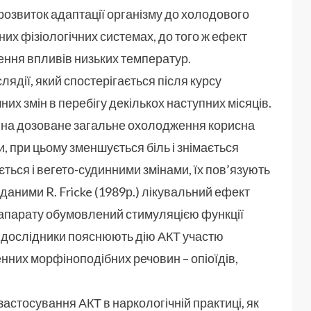
озвиток адаптації організму до холодового
их фізіологічних системах, до того ж ефект
ення впливів низьких температур.
ядії, який спостерігається після курсу
них змін в перебігу декількох наступних місяців.
я на дозоване загальне охолодження корисна
 при цьому зменшується біль і знімається
ться і вегето-судинними змінами, їх пов’язують
даними R. Fricke (1989р.) лікувальний ефект
 апарату обумовлений стимуляцією функції
кі дослідники пояснюють дію АКТ участю
нних морфіноподібних речовин – опіоїдів,
астосування АКТ в наркологічній практиці, як