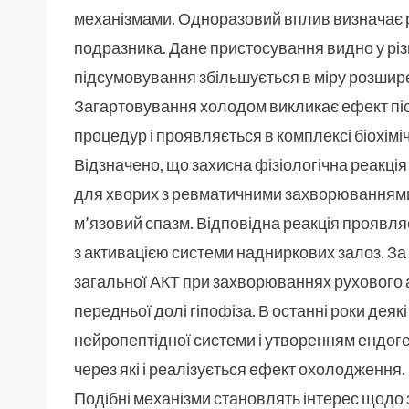
механізмами. Одноразовий вплив визначає р
подразника. Дане пристосування видно у різн
підсумовування збільшується в міру розшир
Загартовування холодом викликає ефект післ
процедур і проявляється в комплексі біохіміч
Відзначено, що захисна фізіологічна реакці
для хворих з ревматичними захворюваннями,
м’язовий спазм. Відповідна реакція проявляє
з активацією системи надниркових залоз. За 
загальної АКТ при захворюваннях рухового
передньої долі гіпофіза. В останні роки дея
нейропептідної системи і утворенням ендоге
через які і реалізується ефект охолодження.
Подібні механізми становлять інтерес щодо з