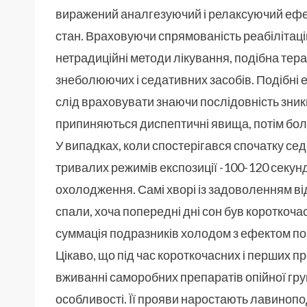
виражений аналгезуючий і релаксуючий ефе
стан. Враховуючи спрямованість реабілітац
нетрадиційні методи лікування, подібна те
знеболюючих і седативних засобів. Подібні 
слід враховувати знаючи послідовність зник
припиняються диспептичні явища, потім больо
У випадках, коли спостерігався спочатку с
тривалих режимів експозиції -100-120 секун
охолодження. Самі хворі із задоволенням ві
спали, хоча попередні дні сон був короткоча
суммація подразників холодом з ефектом по
Цікаво, що під час короткочасних і перших 
вживанні саморобних препаратів опійної груп
особливості. Її прояви наростають лавинопод