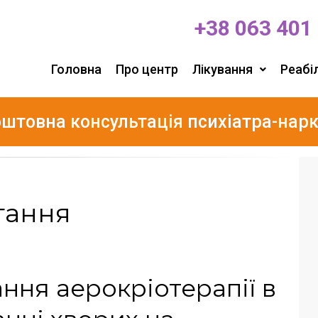
+38 063 401
Головна
Про центр
Лікування
Реабіл
штовна консультація психіатра-нар
тання
ння аерокріотерапії в