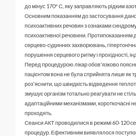
до мінус 170° С, яку заправляють рідким азо
Основним показанням до застосування даної
психоактивних речовин з ознаками синдрому в
психоактивної речовини. Протипоказанням д
серцево-судинних захворювань, гіпертонічна 
порушення серцевого ритму і прохідності, і
Перед процедурою лікар обов’язково поясню
пацієнтом вона не була сприйнята лише як 
роз’яснити, що швидкість відведення теплоти
змушує організм тотально реагувати не стіль
адаптаційними механізмами, короткочасні н
проходять.
Сеанси АКТ проводилися в режимі 60-120 сек
процедур. Ефективним виявлялося поступов