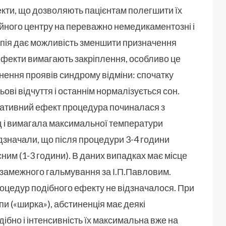
кти, що дозволяють пацієнтам полегшити їх
ійного центру на переважно немедикаментозні і
рапія дає можливість зменшити призначення
ефекти вимагають закріплення, особливо це
нення проявів синдрому відміни: спочатку
ві відчуття і останнім нормалізується сон.
едативний ефект процедура починалася з
д і вимагала максимальної температури
дзначали, що після процедури 3-4 години
сним (1-3 години). В даних випадках має місце
замежного гальмування за І.П.Павловим.
процедур подібного ефекту не відзначалося. При
и («ширка»), абстиненція має деякі
ібно і інтенсивність їх максимальна вже на