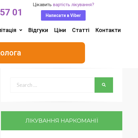
Цікавить
вартість лікування?
 57 01
Написати в Viber
ітація
Відгуки
Ціни
Статті
Контакти
колога
ЛІКУВАННЯ НАРКОМАНІЇ