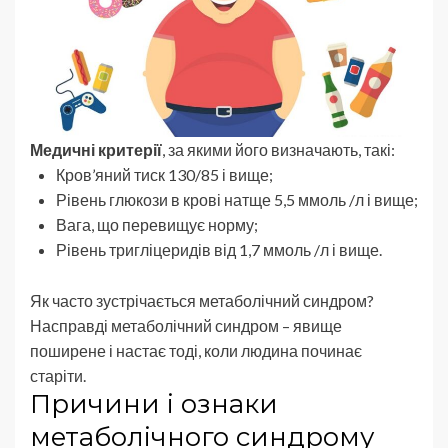
Медичні критерії
, за якими його визначають, такі:
Кров’яний тиск 130/85 і вище;
Рівень глюкози в крові натще 5,5 ммоль /л і вище;
Вага, що перевищує норму;
Рівень тригліцеридів від 1,7 ммоль /л і вище.
Як часто зустрічається метаболічний синдром?
Насправді метаболічний синдром – явище
поширене і настає тоді, коли людина починає
старіти.
Причини і ознаки
метаболічного синдрому