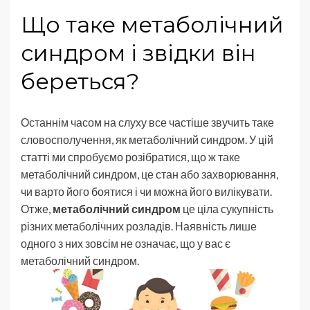
Що таке метаболічний
синдром і звідки він
береться?
Останнім часом на слуху все частіше звучить таке
словосполучення, як метаболічний синдром. У цій
статті ми спробуємо розібратися, що ж таке
метаболічний синдром, це стан або захворювання,
чи варто його боятися і чи можна його вилікувати.
Отже,
метаболічний синдром
це ціла сукупність
різних метаболічних розладів. Наявність лише
одного з них зовсім не означає, що у вас є
метаболічний синдром.