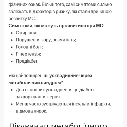
фізичних ознак. Більш того, самі симптоми сильно
залежать від факторів ризику, які стали причиною
розвитку МС.
Симптоми, які можуть проявитися при МС
:
Ожиріння;
Порушення зору, розмитість;
Головні болі;
Гіпертензія;
Предіабет.
Які найпоширеніші
ускладнення через
метаболічний синдром
?
Два основних ускладнення це діабет і
захворювання серця.
Менш часто зустрічаються інсульти, інфаркти,
відмова нирок.
Лікування метаболічного