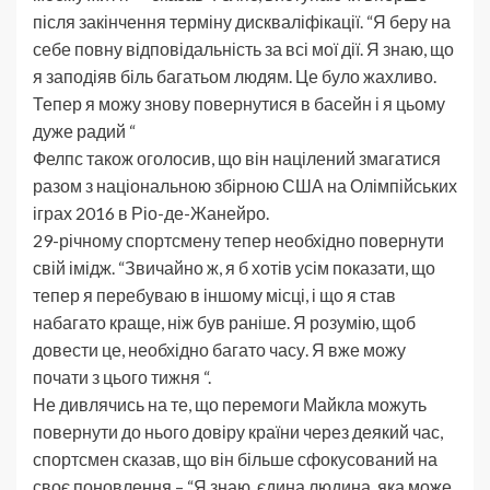
після закінчення терміну дискваліфікації. “Я беру на
себе повну відповідальність за всі мої дії. Я знаю, що
я заподіяв біль багатьом людям. Це було жахливо.
Тепер я можу знову повернутися в басейн і я цьому
дуже радий “
Фелпс також оголосив, що він націлений змагатися
разом з національною збірною США на Олімпійських
іграх 2016 в Ріо-де-Жанейро.
29-річному спортсмену тепер необхідно повернути
свій імідж. “Звичайно ж, я б хотів усім показати, що
тепер я перебуваю в іншому місці, і що я став
набагато краще, ніж був раніше. Я розумію, щоб
довести це, необхідно багато часу. Я вже можу
почати з цього тижня “.
Не дивлячись на те, що перемоги Майкла можуть
повернути до нього довіру країни через деякий час,
спортсмен сказав, що він більше сфокусований на
своє поновлення – “Я знаю, єдина людина, яка може