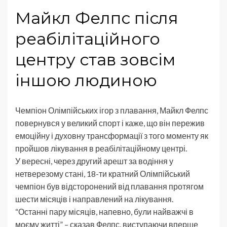
Майкл Фелпс після
реабілітаційного
центру став зовсім
іншою людиною
Чемпіон Олімпійських ігор з плавання, Майкл Фелпс
повернувся у великий спорт і каже, що він пережив
емоційну і духовну трансформації з того моменту як
пройшов лікування в реабілітаційному центрі.
У вересні, через другий арешт за водіння у
нетверезому стані, 18-ти кратний Олімпійський
чемпіон був відсторонений від плавання протягом
шести місяців і направлений на лікування.
“Останні пару місяців, напевно, були найважчі в
моєму житті” – сказав Фелпс, виступаючи вперше