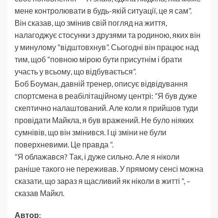
мене контролювати в будь-якій ситуації, це я сам”.
Він сказав, що змінив свій погляд на життя,
налагоджує стосунки з друзями та родиною, яких він
у минулому “відштовхнув”. Сьогодні він працює над
тим, щоб “повною мірою бути присутнім і брати
участь у всьому, що відбувається”.
Боб Боуман, давній тренер, описує відвідування
спортсмена в реабілітаційному центрі: “Я був дуже
скептично налаштований. Але коли я прийшов туди
провідати Майкла, я був вражений. Не було ніяких
сумнівів, що він змінився. І ці зміни не були
поверхневими. Це правда “.
“Я облажався? Так, і дуже сильно. Але я ніколи
раніше такого не переживав. У прямому сенсі можна
сказати, що зараз я щасливий як ніколи в житті “, –
сказав Майкл.
Автор: