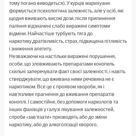
тому погано виводиться). У курців марихуани
формується психологічна залежність, але у осіб, які
щодня вживають високі дози, після припинення
паління відзначені слабо виражені симптоми
відміни. Найчастіше турбують тяга до
наркотику,дратівливість, страх, підвищена пітливість
і зниження апетиту.
Незважаючи на настільки виражені порушення,
особи, що зловживають препаратами конопель
схильні заперечувати факт своєї залежності, і навіть
стверджувати, що вживана ними речовина не є
наркотиком. Все це є проявом хвороби, як і
нав’язливе прагнення до вживання препаратів
коноплі. І самостійне, без допомоги наркологів та
інших фахівців у галузі лікування залежностей,
спроби «зав’язати» призводять або до зміни
наркотику, або до алкоголізації хворого.