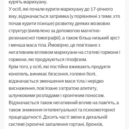
курять марихуану.
У осіб, які почали курити марихуану до 17-річного
віку, відзначається затримка (у порівнянні з тими, хто
почав курити пізніше) розвитку деяких мозкових
структур (виявлено за допомогою магнітно-
резонансної томографії), а також більш низький зріст
і менша маса тіла. Ймовірно, це пов’язано з
негативним впливом марихуани на статеві гормони і
гормони, які продукуються гіпофізом.
Крім того, у осіб, які постійно вживають продукти
конопель, виникає безсоння, головні болі,
відзначається зменшення маси тіла і нерідко
виснаження, пов’язане з втратою апетиту,
шлунковими розладами і хронічним поносом.
Відзначається також негативний вплив на пам’ять, а
також зниження інтелектуальної та психомоторної
працездатності. Досить часті зміни в дихальній
системі (хронічні запалення гортані, бронхів,