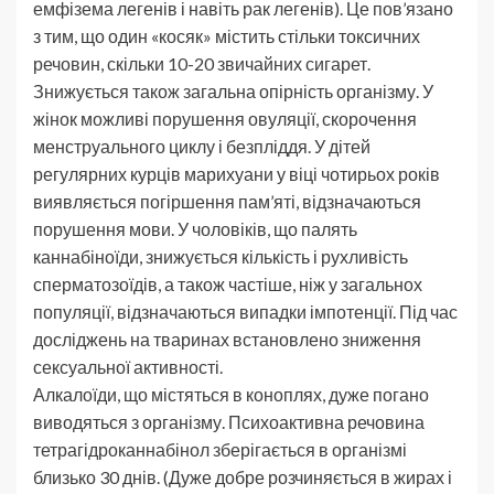
емфізема легенів і навіть рак легенів). Це пов’язано
з тим, що один «косяк» містить стільки токсичних
речовин, скільки 10-20 звичайних сигарет.
Знижується також загальна опірність організму. У
жінок можливі порушення овуляції, скорочення
менструального циклу і безпліддя. У дітей
регулярних курців марихуани у віці чотирьох років
виявляється погіршення пам’яті, відзначаються
порушення мови. У чоловіків, що палять
каннабіноїди, знижується кількість і рухливість
сперматозоїдів, а також частіше, ніж у загальнох
популяції, відзначаються випадки імпотенції. Під час
досліджень на тваринах встановлено зниження
сексуальної активності.
Алкалоїди, що містяться в коноплях, дуже погано
виводяться з організму. Психоактивна речовина
тетрагідроканнабінол зберігається в організмі
близько 30 днів. (Дуже добре розчиняється в жирах і