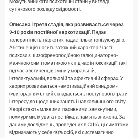
Можуть виникати психотичні стани у вигляді
сутінкового розладу свідомості.
Описана і третя стадія, яка розвивається через
9-10 років постійної наркотизації.
Падає
толерантність, наркотик надає тільки тонізуючу дію.
Абстиненція носить затяжний характер. Часті
психози з шизофреноподібною галюцинаторно-
маячною симптоматикою як під час інтоксикації, так і
під час абстиненції; зміни у моральній,
інтелектуальній, вольовій та афективній сферах. У
хворих розвивається «амотиваційний синдром»
(«вигорання»), який складається з поступової втрати
інтересу до щоденних занять і навколишнього світу.
Хворі стають млявими, пасивними, замкнутими,
похмурими, їх увага нестійка, а пам’ять знижена. За
даними досліджень, проведених в США, ці симптоми
відзначають у себе 40% осіб, які систематично