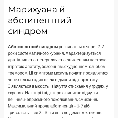
Марихуана й
абстинентний
синдром
Абстинентний синдром
розвивається через 2-3
роки систематичного куріння. Характеризується
дратівливістю, нетерплячістю, зниженням настрою,
втратою апетиту, безсонням, схудненням, ознобом і
тремором. Ці симптоми можуть почати проявлятися
через кілька годин після відмови від наркотику.
З’являється важкість і відчуття стискання у грудях, у
скронях. На шкірі і під шкірою виникає відчуття
печіння, неприємного поколювання, смикання.
Максимальний прояв абстиненції – 3-7 діб,
тривалість – від 3 – 5 -ти днів до декількох тижнів.