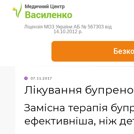
Ліцензія МОЗ України АБ № 567303 від
14.10.2012 р.
Безко
07.11.2017
Лікування бупрен
Замісна терапія бу
ефективніша, ніж де