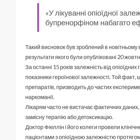
«У лікуванні опіоїдної зале
бупренорфіном набагато ефе
Такий висновок був зроблений в новітньому
результати якого були опубліковані 20 жовтн
За останні 15 років залежність від опіоїдни
показники героїнової залежності. Той факт,
препаратів, призводить до частих експеримен
наркоманії.
Лікарям часто не вистачає фактичних даних,
замісну терапію або детоксикацію.
Доктор Фіеллін і його колеги провели клінічн
пацієнтами з опіоїдною залежністю протягом