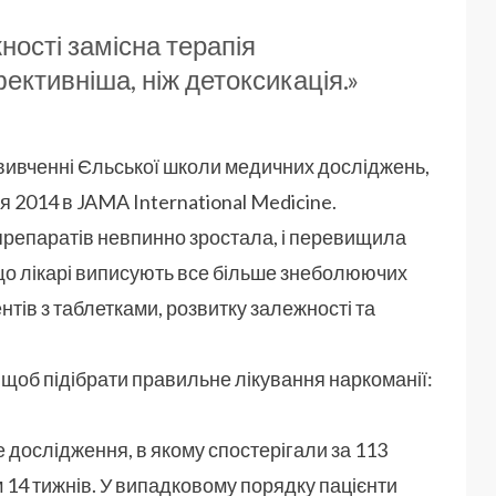
жності замісна терапія
ктивніша, ніж детоксикація.»
 вивченні Єльської школи медичних досліджень,
я 2014 в JAMA International Medicine.
х препаратів невпинно зростала, і перевищила
 що лікарі виписують все більше знеболюючих
тів з таблетками, розвитку залежності та
 щоб підібрати правильне лікування наркоманії:
е дослідження, в якому спостерігали за 113
 14 тижнів. У випадковому порядку пацієнти