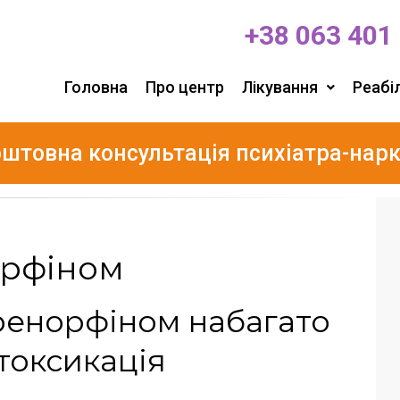
+38 063 401
Головна
Про центр
Лікування
Реабіл
штовна консультація психіатра-нар
орфіном
пренорфіном набагато
токсикація