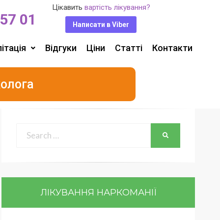
Цікавить
вартість лікування?
 57 01
Написати в Viber
ітація
Відгуки
Ціни
Статті
Контакти
колога
ЛІКУВАННЯ НАРКОМАНІЇ