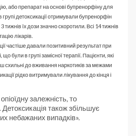
ю, або препарат на основі бупренорфіну для
в групі детоксикації отримували бупренорфін
3 тижнів їх дози значно скоротили. Всі 14 тижнів
ацію лікарів.
ації частіше давали позитивний результат при
, що були в групі замісної терапії. Пацієнти, які
ш схильні до вживання наркотиків за межами
икації рідко витримували лікування до кінця і
опіоїдну залежність, то
 Детоксикація також збільшує
их небажаних випадків».