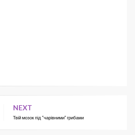
NEXT
Твій мозок під “чарівними” грибами